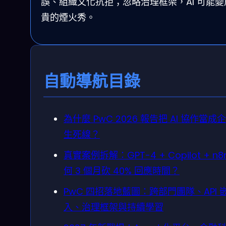
誤、組織文化抗拒；忽略治理框架，AI 可能變
貴的煙火秀。
自動導航目錄
為什麼 PwC 2026 報告把 AI 協作當成
生死線？
真實案例拆解：GPT-4 + Copilot + n8
何 3 個月砍 40% 回應時間？
PwC 四招落地藍圖：跨部門團隊、API 
入、治理框架與持續學習