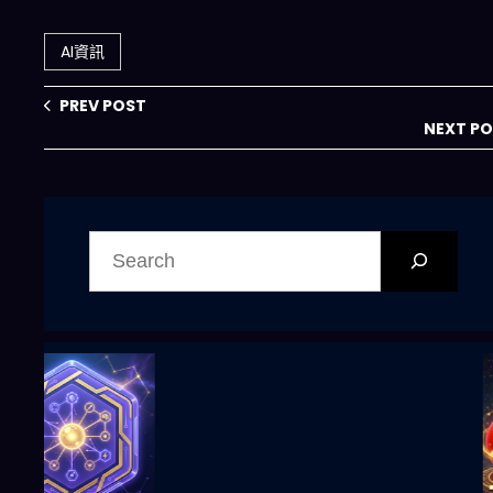
變成你的最大失誤
元：名人社交如何
（含 AI 工具與代
變成兆美元級金融
AI資訊
幣預測市場啟示）
賭局
PREV POST
NEXT P
搜
尋