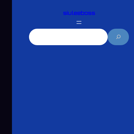
跳
siuleeboss
至
主
要
搜
內
尋
容