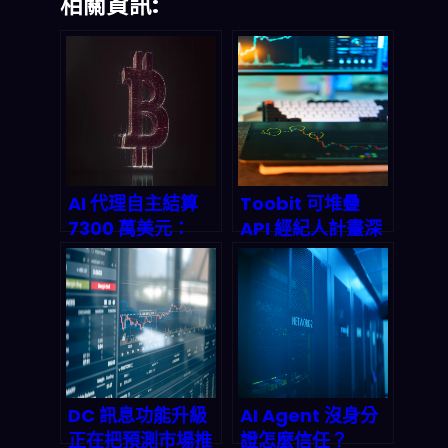
相關資訊:
AI 代理自主結算
Toobit 可堆疊
7300 萬美元：
API 經紀人計畫深
Crypto Rails 如
度剖析：2026 年
何改寫機器經濟的
被動收入新藍海
支付底層邏輯
DC 訊息功能升級
AI Agent 沒身分
正在把預測市場推
證怎麼信任？