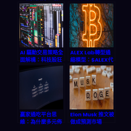
向「即時對話＋即
Infoblox與
時交易」：2026
GoDaddy聯手打
供應鏈怎麼接？
造DNS身份驗證新
標準，終結代理人
偽造與數據污染亂
象
AI 驅動交易策略全
ALEX Lab轉型通
面解構：科技股狂
縮模型：$ALEX代
飆背後的隱藏邏輯
幣回購燒毀機制與
與新興市場爆發路
2026年Stacks生
徑
態價值前景
贏家通吃平台思
Elon Musk 推文被
維：為什麼多元佈
做成預測市場
局在 2026 年可能
2026 爆賺 8 萬美