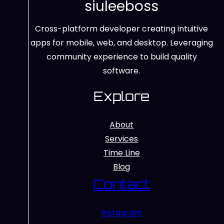
siuleeboss
Cross-platform developer creating intuitive
apps for mobile, web, and desktop. Leveraging
community experience to build quality
software.
Explore
About
Services
Time Line
Blog
Contact
Instagram