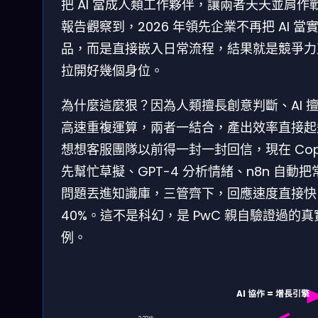
把 AI 當成人類工作夥伴，讓兩者天天並肩作
報告觀察到，2026 年領先企業不再把 AI 當
品，而是直接嵌入日常流程，結果就是競爭力
拉開好幾個身位。
為什麼這麼狠？因為人類擅長創意判斷、AI 
高速重複運算，兩者一結合，產出效率直接起
想想客服團隊以前得一封一封回信，現在 Copi
先幫忙草擬、GPT-4 分析情緒、n8n 自動把
問題丟進知識庫，三管齊下，回應速度直接快
40%。這不是科幻，是 PwC 親自驗證過的真
例。
AI 協作 = 增長引擎