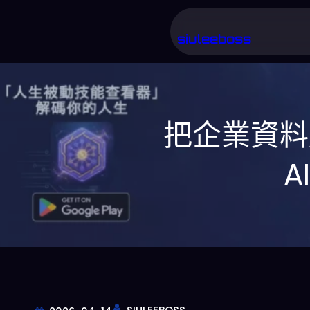
跳
至
siuleeboss
主
要
內
把企業資料
容
A