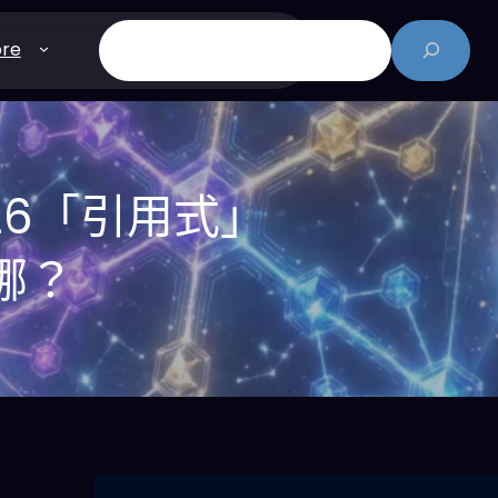
搜
re
尋
26「引用式」
哪？