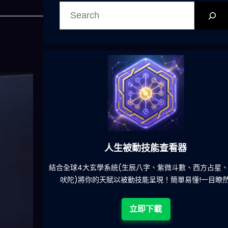
搜
尋
人生被動技能查看器
餐吃什麽的煩
結合全球4大玄學系統(生辰八字、紫微斗數、西方占星
吠陀)將你的天賦以被動技能呈現！簡單易懂!一目瞭然
立即下載