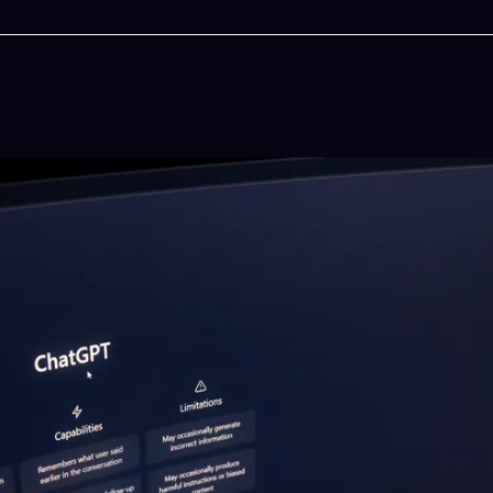
今晚吃什麽
一鍵配搭出三餸一湯的完美晚餐組合,以後免除晚
惱
立即下載