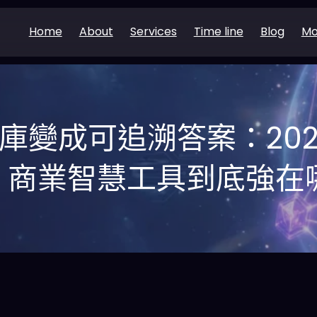
Home
About
Services
Time line
Blog
Mo
庫變成可追溯答案：20
I 商業智慧工具到底強在