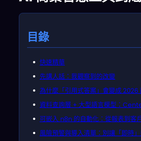
目錄
快速精華
先講人話：我觀察到的改變
為什麼「引用式答案」會變成 2026
資料查詢層 + 大型語言模型：Cent
可嵌入 n8n 的自動化：從報表到
風險預警與導入清單：別讓「即時」