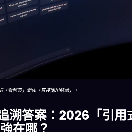
正在把「看報表」變成「直接問出結論」。
追溯答案：2026「引用
底強在哪？