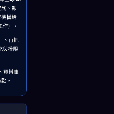
查詢、報
究機構給
的工作）。
）、再把
充與權限
、資料庫
節點。