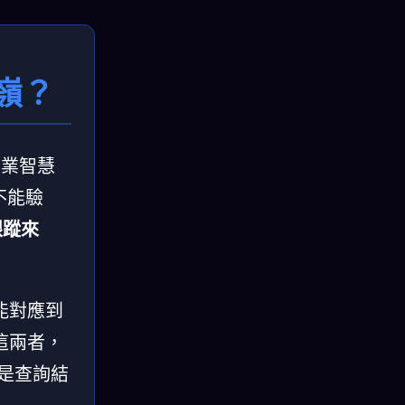
嶺？
商業智慧
不能驗
跟蹤來
能對應到
這兩者，
還是查詢結