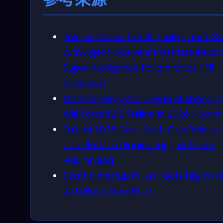
Pulumi Closes the AI Deployment G
with Agent-Native Infrastructure an
Superintelligence Partnerships | PR
Newswire
Gartner Says Worldwide AI Spendin
Will Total $2.5 Trillion in 2026 | Gart
Pulumi 2025: Neo, Next-Gen Policies,
and Platform Engineering at Scale |
Pulumi Blog
Seattle startup Pulumi bets big on A
with Neo | GeekWire