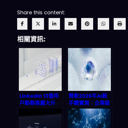
Share this content:
相關資訊:
LinkedIn 13億用
微軟2026年AI殺
戶動態推薦大升
手鐧實測：企業級
級：一個LLM取代
LLM新戰場對決
5個傳統模型，
Claude的深層布
2027年AI推薦市
局