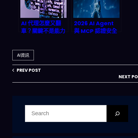
AI 代理怎麼又翻
2026 AI Agent
車？關鍵不是能力
與 MCP 認證安全
不夠，而是「協調
全解析：零信任架
層
構如何成為被動收
（coordination
入自動化的最後拼
AI資訊
layer）」缺位
圖
PREV POST
NEXT P
搜
尋