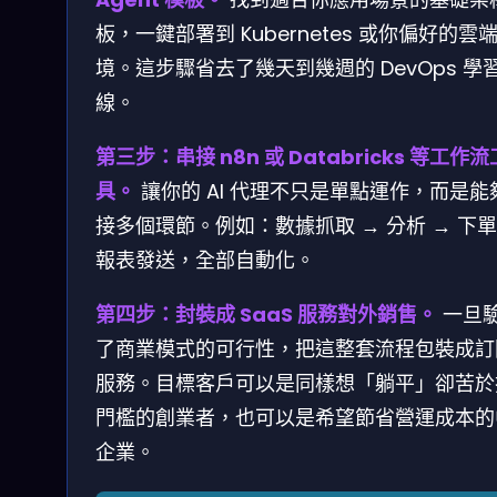
板，一鍵部署到 Kubernetes 或你偏好的雲
境。這步驟省去了幾天到幾週的 DevOps 學
線。
第三步：串接 n8n 或 Databricks 等工作流
具。
讓你的 AI 代理不只是單點運作，而是能
接多個環節。例如：數據抓取 → 分析 → 下單
報表發送，全部自動化。
第四步：封裝成 SaaS 服務對外銷售。
一旦
了商業模式的可行性，把這整套流程包裝成訂
服務。目標客戶可以是同樣想「躺平」卻苦於
門檻的創業者，也可以是希望節省營運成本的
企業。