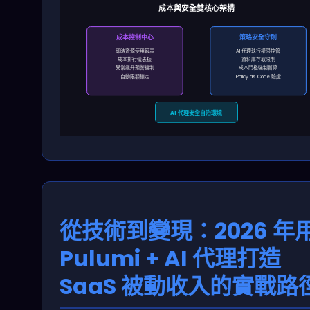
成本與安全雙核心架構
成本控制中心
策略安全守則
即時資源使用報表
AI 代理執行權限控管
成本排行儀表板
資料庫存取限制
異常飆升預警機制
成本門檻強制暫停
自動限額鎖定
Policy as Code 驗證
AI 代理安全自治環境
從技術到變現：2026 年
Pulumi + AI 代理打造
SaaS 被動收入的實戰路