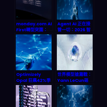
場將衝破25億美
元？
monday.com AI
Agent AI 正在接
First轉型突圍：
管一切：2026 智
SaaS龍頭如何靠
能代理革命與被動
39.2億營收碾壓市
收入新大陸完整拆
場預期？
解
Optimizely
世界模型搶灘戰：
Opal 狂飆42%季
Yann LeCun砸
度ARR——AI代理
104億美元的「非
編排平台如何改寫
LLM」AI藍圖，
企業自動化遊戲規
2027年市場將引
則？
爆万亿美元浪潮