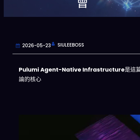
會
SIULEEBOSS
2026-05-23
Pulumi Agent-Native Infrastructure
是這
論的核心