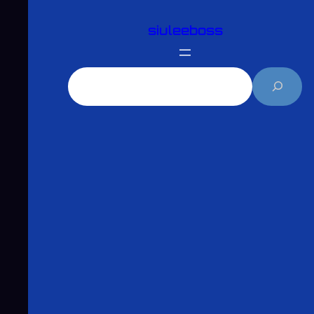
跳
siuleeboss
至
主
要
搜
內
尋
容