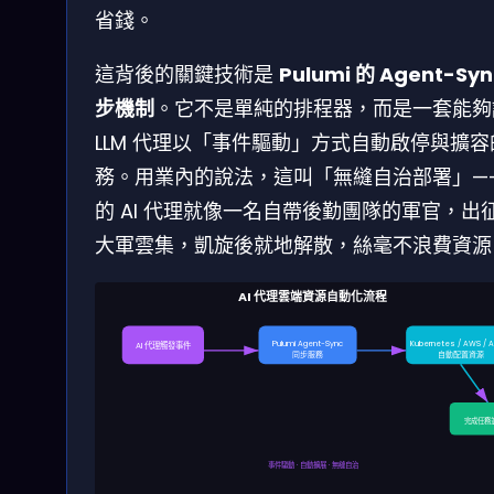
省錢。
這背後的關鍵技術是
Pulumi 的 Agent-Syn
步機制
。它不是單純的排程器，而是一套能夠
LLM 代理以「事件驅動」方式自動啟停與擴容
務。用業內的說法，這叫「無縫自治部署」—
的 AI 代理就像一名自帶後勤團隊的軍官，出
大軍雲集，凱旋後就地解散，絲毫不浪費資源
AI 代理雲端資源自動化流程
Pulumi Agent-Sync
Kubernetes / AWS / A
AI 代理觸發事件
同步服務
自動配置資源
完成任務
事件驅動 · 自動擴展 · 無縫自治