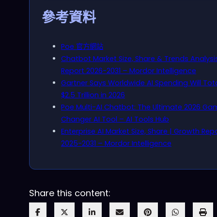
參考資料
Poe 官方網站
Chatbot Market Size, Share & Trends Analysi
Report 2026-2031 – Mordor Intelligence
Gartner Says Worldwide AI Spending Will Tot
$2.5 Trillion in 2026
Poe Multi-AI Chatbot: The Ultimate 2026 Ga
Changer AI Tool – AI Tools Hub
Enterprise AI Market Size, Share | Growth Rep
2025-2031 – Mordor Intelligence
Share this content: