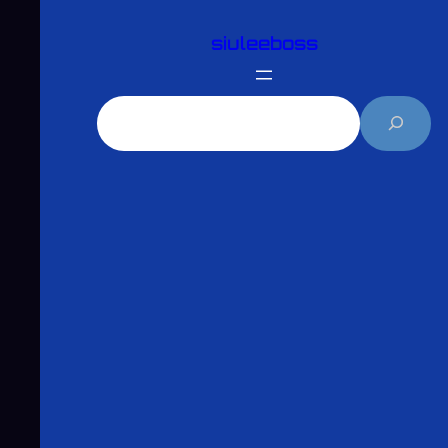
跳
siuleeboss
至
主
要
搜
內
尋
容