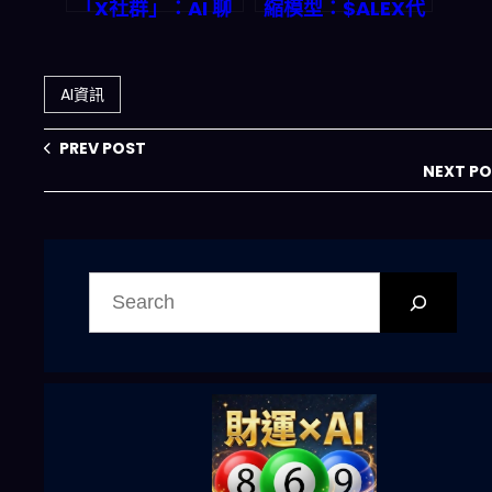
「X社群」：AI 聊
縮模型：$ALEX代
天機器人社交平台
幣回購燒毀機制與
即將點燃 2026 年
2026年Stacks生
機器人交友革命？
態價值前景
AI資訊
PREV POST
NEXT P
搜
尋