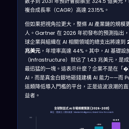
數字到 2031 年預計會膨脹至 324.5 億美元
複合成長率（CAGR）高達 23.15%。
但如果把視角拉更大，整條 AI 產業鏈的規模
人。Gartner 在 2026 年初發布的預測指出
球企業與組織在 AI 相關領域的總支出將達到
兆美元
，年增率高達 44%。其中，AI 基礎設
（infrastructure）就佔了 1.43 兆美元，是
最迅猛的一塊。這表示什麼？企業不是在「�
AI，而是真金白銀地砸錢建構 AI 能力——而 P
這類降低導入門檻的平台，正是這波浪潮的直
益者。
全球對話式 AI 市場規模預測 (2026-2031)
單位：億美元 | 資料來源：Mordor Intelligence, Grand View Research
300
324.5
~250
~200