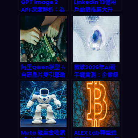
GPT Image 2
LinkedIn 13億用
API 深度解析：為
戶動態推薦大升
何多語言影像生成
級：一個LLM取代
將在2026顛覆全
5個傳統模型，
球電商行銷與內容
2027年AI推薦市
創作產業鏈？
場將衝破25億美
元？
阿里Qwen模型＋
微軟2026年AI殺
自研晶片雙引擎啟
手鐧實測：企業級
動：中國AI工廠全
LLM新戰場對決
棧霸權的深度拆解
Claude的深層布
局
Meta 砸重金收購
ALEX Lab轉型通