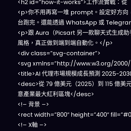
<h2 id=”how-it-works”>工作流實
<p>你不用再寫一堆 prompt。設定好
台跑完。還能透過 WhatsApp 或 Tele
<p>跟 Aura（Picsart 另一款聊天式生
風格，真正做到端到端自動化。</p>
<div class=”svg-container”>
<svg xmlns=”http://www.w3.org/2000/s
<title>AI 代理市場規模成長預測 2025-2030<
<desc>從 79 億美元（2025）到 115 億美
意產業最大紅利區塊</desc>
<!– 背景 –>
<rect width=”800″ height=”400″ fill=”#
<!– X軸 –>