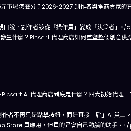
”>115 億美元市場怎麼分？2026-2027 創作者與電商賣家
：CEO 親口說，創作者該從「操作員」變成「決策者」</a><
027 年後會發生什麼？Picsart 代理商店如何重塑整個創意供
place”>Picsart AI 代理商店到底是什麼？四大初始代
店」，創作者不再只是點擊按鈕，而是直接「雇」AI 員工
 Store 買應用，但買的是會自己動腦的助手。</