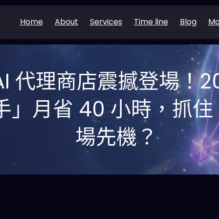
Home
About
Services
Time line
Blog
Mo
rt AI 代理商店震撼登場！2
助手」月省 40 小時，抓住 
場先機？