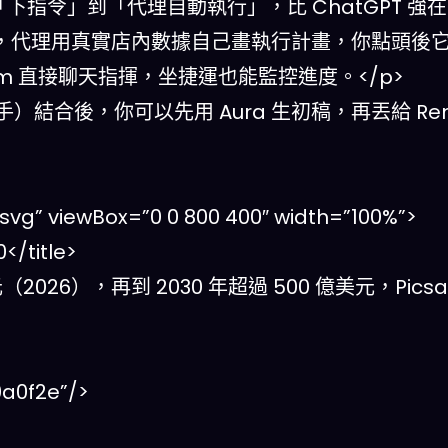
戰：從「下指令」到「代理自動執行」，比 ChatGPT 強在
方向，代理用真實店內數據自己畫執行計畫，你點頭後
gram 直接聊天指揮，坐捷運也能監控進度。</p>
成助手）結合後，你可以先用 Aura 生初稿，再丟給 Re
vg” viewBox=”0 0 800 400″ width=”100%”>
/title>
元（2026），再到 2030 年超過 500 億美元，Pics
0a0f2e”/>