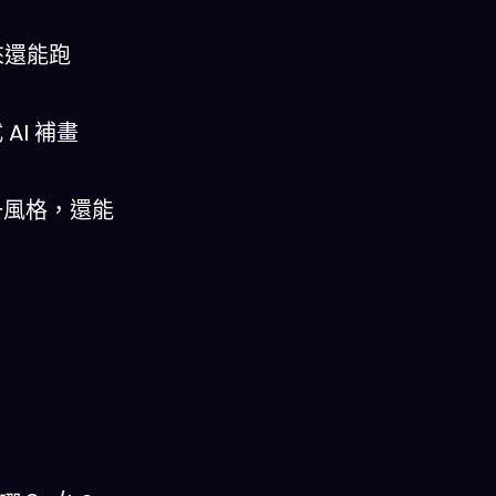
未來還能跑
AI 補畫
統一風格，還能