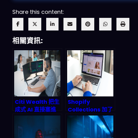
Share this content:
相關資訊:
Citi Wealth 把生
Shopify
成式 AI 直接塞進
Collections 加了
理財顧問流程：
AI 之後：2026 電
2026 你該怎麼讀
商「自動分群＋預
懂「個人化建議 +
測營收」會怎麼改