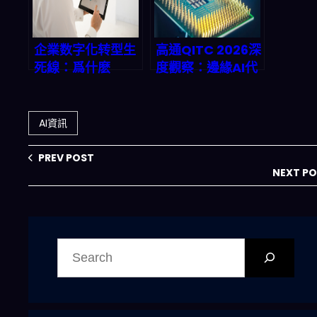
南）
企業数字化转型生
高通QITC 2026深
死線：爲什麽
度觀察：邊緣AI代
70% 的企業倒在
理系統如何重寫台
「一套通用方案」
灣新創的全球競爭
上？
力
AI資訊
PREV POST
NEXT P
搜
尋