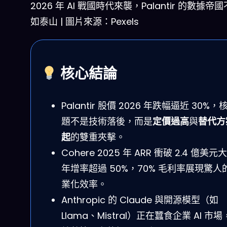
2026 年 AI 戰國時代來襲，Palantir 的數據帝
如泰山 | 圖片來源：Pexels
核心結論
Palantir 股價 2026 年跌幅逼近 30%
題不是技術落後，而是
定價過高
與
替代方
起
的雙重夾擊。
Cohere 2025 年 ARR 衝破 2.4 億美
年增率超過 50%，70% 毛利率展現驚人
業化效率。
Anthropic 的 Claude 與開源模型（如
Llama、Mistral）正在蠶食企業 AI 市