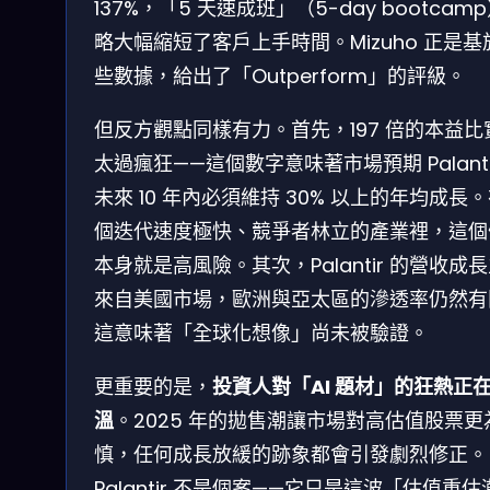
137%，「5 天速成班」（5-day bootcam
略大幅縮短了客戶上手時間。Mizuho 正是基
些數據，給出了「Outperform」的評級。
但反方觀點同樣有力。首先，197 倍的本益比
太過瘋狂——這個數字意味著市場預期 Palanti
未來 10 年內必須維持 30% 以上的年均成長
個迭代速度極快、競爭者林立的產業裡，這個
本身就是高風險。其次，Palantir 的營收成
來自美國市場，歐洲與亞太區的滲透率仍然有
這意味著「全球化想像」尚未被驗證。
更重要的是，
投資人對「AI 題材」的狂熱正
溫
。2025 年的拋售潮讓市場對高估值股票更
慎，任何成長放緩的跡象都會引發劇烈修正。
Palantir 不是個案——它只是這波「估值重估