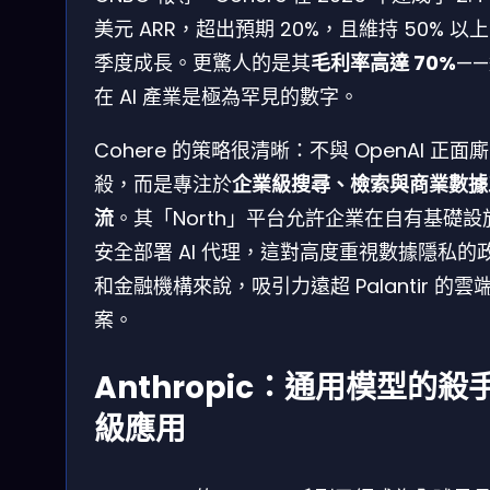
美元 ARR，超出預期 20%，且維持 50% 以
季度成長。更驚人的是其
毛利率高達 70%
—
在 AI 產業是極為罕見的數字。
Cohere 的策略很清晰：不與 OpenAI 正面廝
殺，而是專注於
企業級搜尋、檢索與商業數據
流
。其「North」平台允許企業在自有基礎設
安全部署 AI 代理，這對高度重視數據隱私的
和金融機構來說，吸引力遠超 Palantir 的雲
案。
Anthropic：通用模型的殺
級應用