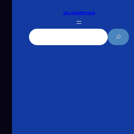
跳
siuleeboss
至
主
要
搜
內
尋
容