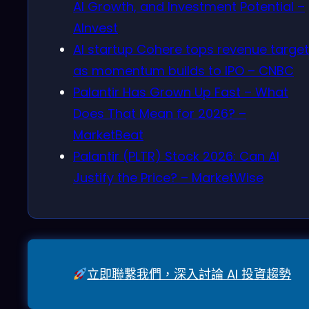
AI Growth, and Investment Potential –
AInvest
AI startup Cohere tops revenue target
as momentum builds to IPO – CNBC
Palantir Has Grown Up Fast – What
Does That Mean for 2026? –
MarketBeat
Palantir (PLTR) Stock 2026: Can AI
Justify the Price? – MarketWise
立即聯繫我們，深入討論 AI 投資趨勢