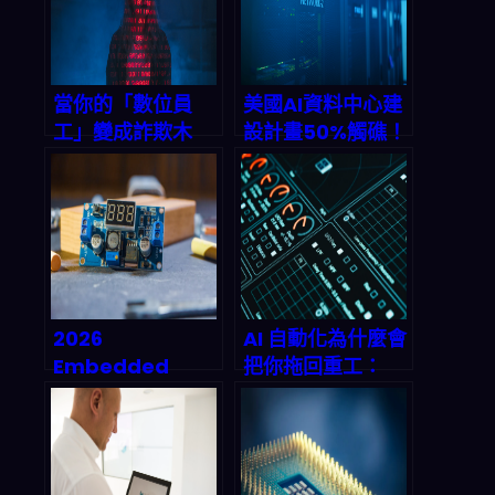
即時風控」的新遊
寫商家打法？
戲規則？
當你的「數位員
美國AI資料中心建
工」變成詐欺木
設計畫50%觸礁！
馬：2026企業必
電力荒與變壓器斷
備的Know Your
鏈如何癱瘓兆美元
Agent防禦體系實
產能？
戰指南
2026
AI 自動化為什麼會
Embedded
把你拖回重工：
World直擊：AI晶
CIO 提醒的
片、LLM硬體化與
「40% 返工稅」
邊緣革命 – 你不能
與可觀測性解法
錯過的技術轉折點
（2026實戰指