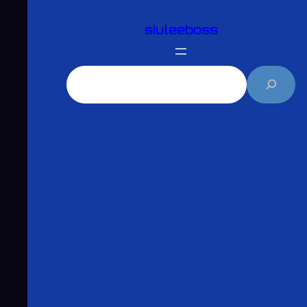
跳
siuleeboss
至
主
要
搜
內
尋
容