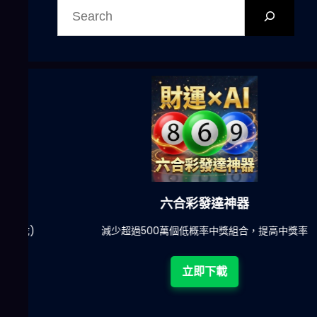
尋
六合彩發達神器
陀)
減少超過500萬個低概率中獎組合，提高中獎率
立即下載