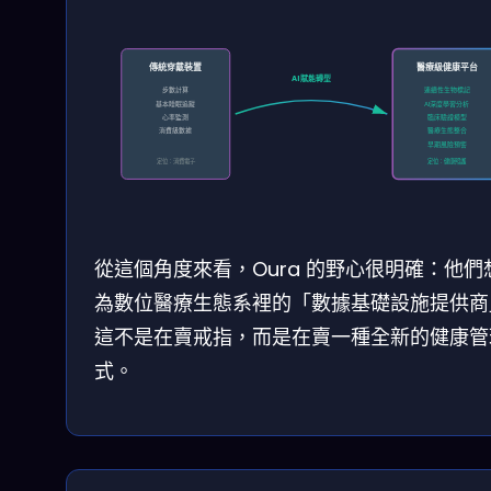
傳統穿戴裝置
醫療級健康平台
AI賦能轉型
步數計算
連續性生物標記
基本睡眠追蹤
AI深度學習分析
心率監測
臨床驗證模型
消費級數據
醫療生態整合
早期風險預警
定位：消費電子
定位：健康照護
從這個角度來看，Oura 的野心很明確：他們
為數位醫療生態系裡的「數據基礎設施提供商
這不是在賣戒指，而是在賣一種全新的健康管
式。