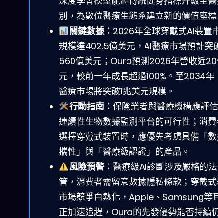
深度學習模型能將傳統健身指標升級至醫
別，為數位醫療生態系建立新的價值座標
關鍵數據：
2026年全球穿戴式AI裝置
規模達402.5億美元，AI醫療市場預計突
560億美元；Oura預測2026年營收近2
元，較前一年成長超過100%。至2034年，
醫療市場將突破1兆美元規模。
行動指南：
保險業者與醫療機構應評估
連續性生物數據監測平台的可行性；消費
選擇穿戴式裝置時，應優先考慮具備「數
攜性」與「醫療級認證」的產品。
風險預警：
醫療級AI診斷涉及嚴格的
管，消費者需留意數據隱私條款；穿戴式
市場競爭白熱化，Apple、Samsung等
正加速追趕，Oura的先發優勢能否持續