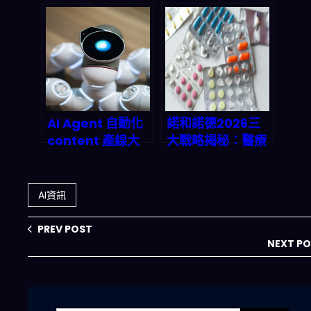
車點」：HITL、模
可執行」：UF 法
型漂移、資料血
學院 AI 助手試點
統、KPI 與合規怎
後，2026 律師培
麼一次補齊
養流程會怎麼變？
AI Agent 自動化
諾和諾德2026三
content 產線大
大戰略揭秘：醫療
揭密：Global
保險覆蓋、遠程醫
Mofy
療合作與150億股
OpenClaw 整合
票回購如何重塑
AI資訊
如何顛覆 2026 內
GLP-1藥物市場
容產業鏈？
PREV POST
NEXT P
搜