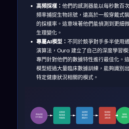
高頻採樣：
他們的感測器能以每秒數百
頻率捕捉生物訊號，遠高於一般穿戴式
的採樣率。這意味著他們能偵測到更細
生理變化。
專屬AI模型：
不同於競爭對手多半使用
演算法，Oura 建立了自己的深度學習
專門針對他們的數據特性進行最佳化。
模型經過大量臨床數據訓練，能夠識別
特定健康狀況相關的模式。
高頻採樣
深度學習
臨床驗證
原始訊號
醫療級
雜訊過濾
模式識別
醫學背書
健康洞察
(HRV/體溫)
特徵提取
風險評分
法規合規