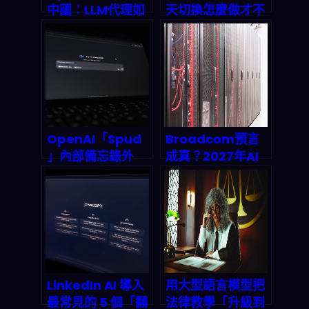
中國：LLM代理如
天切換怎麼做才不
何重塑金融、電商
翻車？語義精確
與政府，又將如何
度、偏見控管與
被監管反噬？
Agentic
Workflow 的關鍵
取捨
OpenAI「Spud
Broadcom預言
」內部備忘錄外
成真？2027年AI
洩：新模型到底強
芯片市場破千億美
到什麼程度？
元，中小企業API
2026 起影響所有
成本恐迎來暴漲時
產品線的關鍵拆解
代
LinkedIn AI 導入
用大型語言模型把
最常見的 5 個「翻
法律教學「升級到