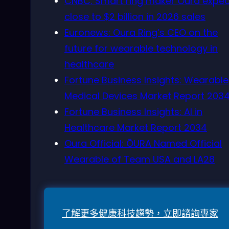
CNBC: Smart ring maker Oura expec
close to $2 billion in 2026 sales
Euronews: Oura Ring’s CEO on the
future for wearable technology in
healthcare
Fortune Business Insights: Wearable
Medical Devices Market Report 203
Fortune Business Insights: AI in
Healthcare Market Report 2034
Oura Official: ŌURA Named Official
Wearable of Team USA and LA28
了解更多健康科技趨勢，立即諮詢專家