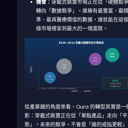
機會：
穿戴式裝置市場正在從「硬體競
轉向「數據競爭」。誰擁有最豐富、最
準、最具醫療價值的數據，誰就能在這
級市場裡拿到最大的一塊蛋糕。
2026-2034 穿戴式健康科技市場格局
醫療級
穿戴裝置
Oura
Health
Apple
硬體能力
Watch
Fitbit
(Google)
關鍵數據
2026市場：$560億
2034預測：$1兆+
註：圓形大小代表市場影響力，顏色深淺代表醫療級數據能力
消費導向 ←—→ 醫療導向
從產業鏈的角度來看，Oura 的轉型其實是一
影：穿戴式裝置正在從「單點產品」走向「平
態」。未來的競爭，不會是「誰的戒指更輕」