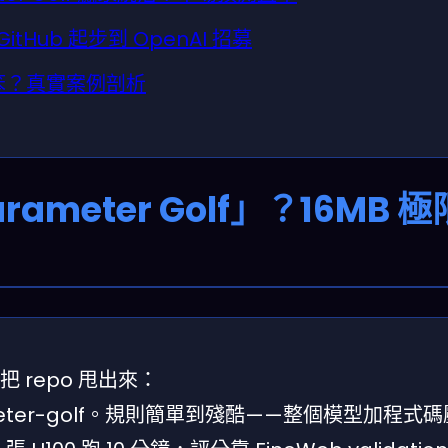
tHub 起步到 OpenAI 招募
變笨？真實案例剖析
rameter Golf」？16MB 
接把 repo 甩出來：
/parameter-golf。規則簡單到殘酷——整個模型加程