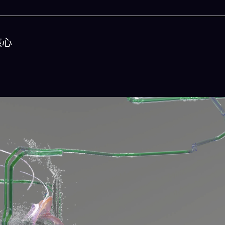
核心
今晚吃什麽
一鍵配搭出三餸一湯的完美晚餐組合,以後免除晚
惱
立即下載