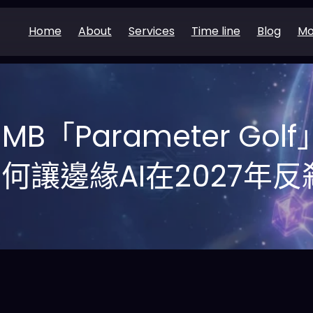
Home
About
Services
Time line
Blog
Mo
16MB「Parameter G
何讓邊緣AI在2027年