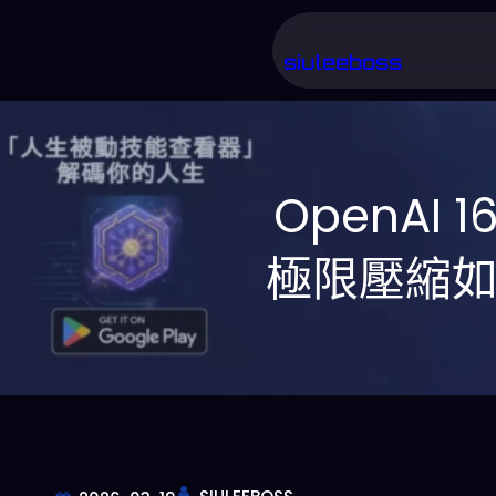
跳
至
siuleeboss
主
要
內
OpenAI 
容
極限壓縮如