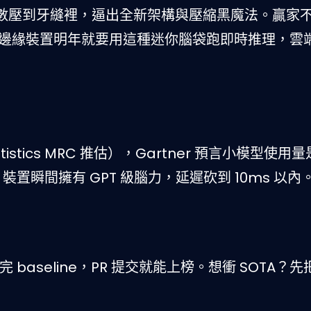
意把參數壓到牙縫裡，逼出全新架構與壓縮黑魔法。贏家不只
招募。邊緣裝置明年就要用這種迷你腦袋跑即時推理，雲
atistics MRC 推估），Gartner 預言小模型使用
oT 裝置瞬間擁有 GPT 級腦力，延遲砍到 10ms 以內
內跑完 baseline，PR 提交就能上榜。想衝 SOTA？