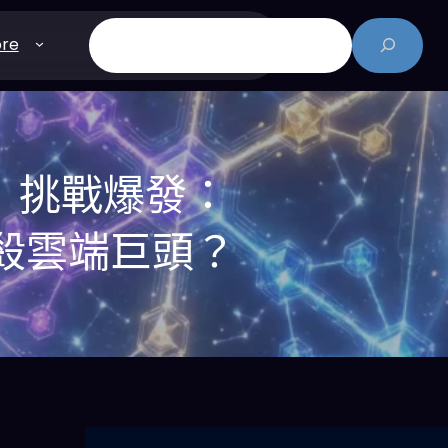
搜
re
尋
olf」挑戰爆發：
反殺雲端巨頭？