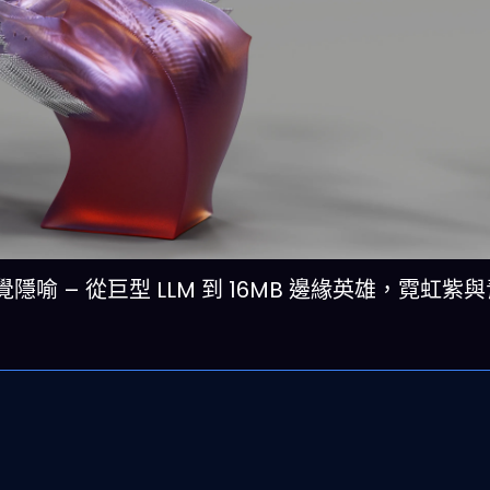
戰的視覺隱喻 – 從巨型 LLM 到 16MB 邊緣英雄，霓虹