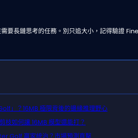
在需要長鏈思考的任務。別只追大小，記得驗證 Fine
r Golf」？16MB 極限背後的邊緣推理野心
枝如何讓 16MB 模型還能打？
ter Golf 贏家統治？市場預測直擊