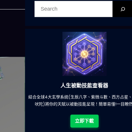
搜
尋
人生被動技能查看器
餐吃什麽的煩
結合全球4大玄學系統(生辰八字、紫微斗數、西方占星
吠陀)將你的天賦以被動技能呈現！簡單易懂!一目瞭然
立即下載