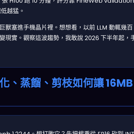
張 H100 跑 10 分鐘，評分靠 FineWeb validatio
te，越低越猛。
獸塞進手機晶片裡。想想看，以前 LLM 動輒幾百 
變現實。觀察這波趨勢，我敢說 2026 下半年起，手機
、蒸餾、剪枝如何讓 16MB