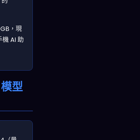
n 的
GB，現
 AI 助
 模型