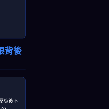
極限背後
式碼壓縮後不