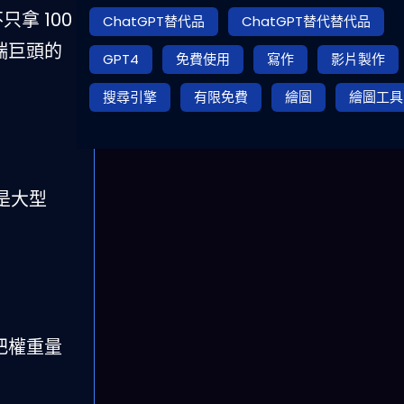
拿 100
ChatGPT替代品
ChatGPT替代替代品
端巨頭的
GPT4
免費使用
寫作
影片製作
搜尋引擎
有限免費
繪圖
繪圖工具
量是大型
。
先把權重量