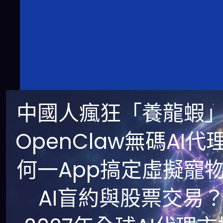
中國人瘋狂「養龍蝦
OpenClaw無碼AI代
何一App搞定虛擬寵
AI盲約與股票交易