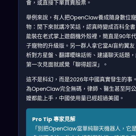
會，或直接下單買賣股票。
舉例來說，有人把OpenClaw養成隨身數位
物：閒下來就講冷笑話，認真時變成百科全書
能裝在老式掌上遊戲機外殼裡，簡直是90年
子寵物的升級版。另一群人拿它當AI盲約翼友
析對方星盤、翻譯曖昧話術、建議聊天話題，
第一次見面就感覺「聊得超深」。
這不是科幻，而是2026年中國真實發生的事
為OpenClaw完全無碼，律師、醫生甚至阿
嬤都能上手，中國使用量已經超過美國。
Pro Tip 專家見解
「別把OpenClaw當單純聊天機器人，它