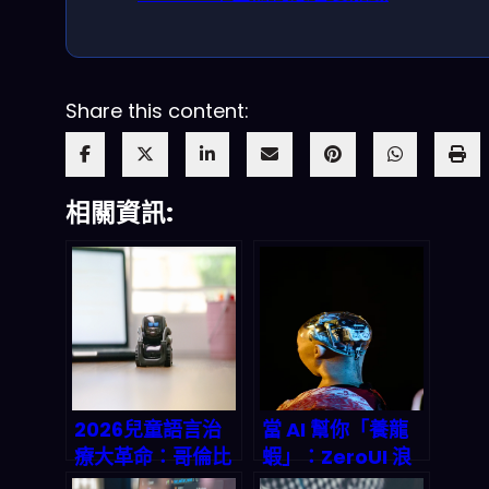
Share this content:
相關資訊:
2026兒童語言治
當 AI 幫你「養龍
療大革命：哥倫比
蝦」：ZeroUI 浪
亞MBA新創Sara
潮如何改寫 2026