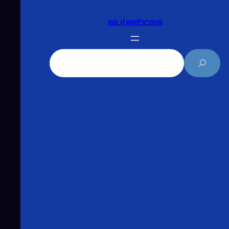
跳
siuleeboss
至
主
要
搜
內
尋
容