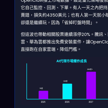
OpenClaw接上市場數據，設定量化策略後
它自己監控、回測、下單。有人一天之內把持
賣錯，損失約4350美元；也有人第一天就小
卻還是繼續玩，因為「省掉盯盤時間」。
但這波也帶動相關股票連續漲停20%。騰訊、
雲、華為雲都推出免費安裝套件，讓OpenCl
直接跑在自家雲端，降低門檻。
AI代理市場爆炸成長
200億+
120億
76億
2025
2026
2027