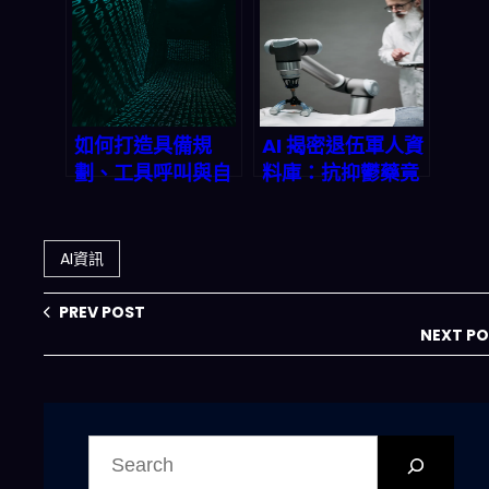
2026 年金融科技
這波 AI 代工化你
呂級戰開打
跟得上嗎？
如何打造具備規
AI 揭密退伍軍人資
劃、工具呼叫與自
料庫：抗抑鬱藥竟
我批判能力的進階
能對抗漸凍人症？
Agentic AI 系
統？2026 終極實
AI資訊
戰指南
PREV POST
NEXT P
搜
尋