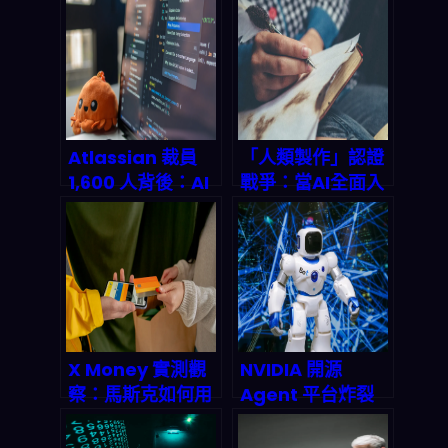
Technology用AI
年的科技霸權遊戲
顛覆發音障礙療
程，2027市場預
測達數十億美元？
Atlassian 裁員
「人類製作」認證
1,600 人背後：AI
戰爭：當AI全面入
時代的開發工具大
侵創作領域，八個
洗牌
組織搶定下一個公
平貿易標章
X Money 實測觀
NVIDIA 開源
察：馬斯克如何用
Agent 平台炸裂
Visa alliance 顛
登場！2026 企業
覆數位支付版圖？
知識工作大洗牌，