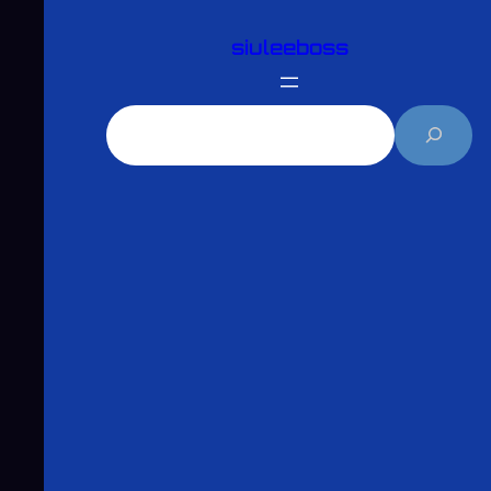
跳
siuleeboss
至
主
要
搜
內
尋
容