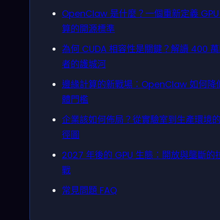
OpenClaw 是什麼？一個重新定義 GPU
算的開源標準
為何 CUDA 相容性是關鍵？解讀 400 
者的護城河
邊緣計算的新戰場：OpenClaw 如何降
體門檻
企業該如何佈局？從實驗室到生產環境
徑圖
2027 年後的 GPU 生態：開放與壟斷的
戰
常見問題 FAQ