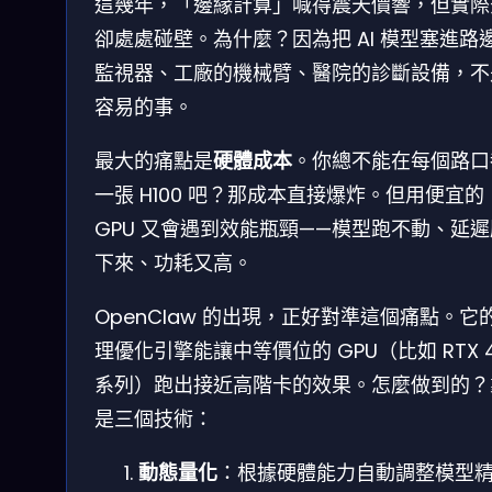
這幾年，「邊緣計算」喊得震天價響，但實際
卻處處碰壁。為什麼？因為把 AI 模型塞進路
監視器、工廠的機械臂、醫院的診斷設備，不
容易的事。
最大的痛點是
硬體成本
。你總不能在每個路口
一張 H100 吧？那成本直接爆炸。但用便宜的
GPU 又會遇到效能瓶頸——模型跑不動、延
下來、功耗又高。
OpenClaw 的出現，正好對準這個痛點。它
理優化引擎能讓中等價位的 GPU（比如 RTX 
系列）跑出接近高階卡的效果。怎麼做到的？
是三個技術：
動態量化
：根據硬體能力自動調整模型