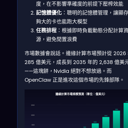
度，在不影響準確度的前提下壓榨效能
記憶體優化
：聰明的記憶體管理，讓顯
夠大的卡也能跑大模型
任務排程
：根據即時負載動態分配計算
源，避免閒置浪費
市場數據會說話。邊緣計算市場預計從 2026
285 億美元，成長到 2035 年的 2,638 億美
——這塊餅，Nvidia 絕對不想放過。而
OpenClaw 正是進攻這個市場的先鋒部隊。
邊緣計算市場規模預測（單位：億美元）
263
2500
2100
2000
1650
1200
1000
900