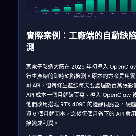
680
510
500
380
285
0
2026
2027
2028
2029
2030
2031
2032
2033
203
年複合成長率（CAGR）：28%
實際案例：工廠端的自動缺
測
某電子製造大廠在 2026 年初導入 OpenCla
行生產線的即時缺陷檢測。原本的方案是用雲
AI API，但每條生產線每天要處理數百萬張影
API 成本一個月就破百萬。導入 OpenClaw 
他們改用搭載 RTX 4090 的邊緣伺服器，硬
資 6 個月就回本，之後每個月省下的 API 費
接變成利潤。