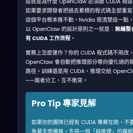
這就是為什麼 OpenClaw 必須跟 CUDA 相
如果要求開發者把過去累積的程式碼全部重寫
這個平台根本推不動。Nvidia 很清楚這一點
以 OpenClaw 的設計原則之一就是：
無縫整
有 CUDA 工作流程
。
實務上怎麼運作？你的 CUDA 程式碼不用改
OpenClaw 會自動把推理部分導向優化過的
路徑。訓練還是用 CUDA，推理交給 OpenCl
——兩者分工，互不衝突。
Pro Tip 專家見解
如果你的團隊已經有 CUDA 專案在跑，不
急著全面遷移。先挑一個「純推理」的模組