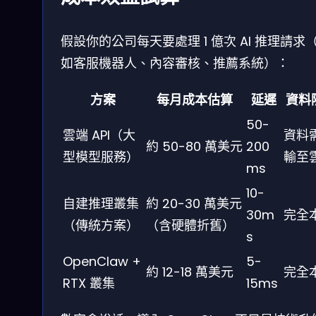
假設你的公司每天要處理 1 億次 AI 推理請求
如客服機器人、內容審核、推薦系統）：
方案
每月成本估算
延遲
資料
50-
雲端 API（大
資料
約 50-80 萬美元
200
型模型服務）
輸至
ms
10-
自建推理叢集
約 20-30 萬美元
30m
完全
（傳統方案）
（含硬體折舊）
s
OpenClaw +
5-
約 12-18 萬美元
完全
RTX 叢集
15ms