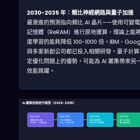
2030-2035 年：類比神經網路與量子加速
最激進的預測指向類比 AI 晶片——使用可變
記憶體（ReRAM）進行原地運算，理論上能
度學習的能耗降低 100-1000 倍。IBM、Goog
與多家新創公司都已投入相關研發。量子計算
定優化問題上的優勢，可能為 AI 叢集帶來另
效能跳躍。
AI 叢集技術迭代路徑（2026-2035）
2026-2028
2028-2030
2030-2032
2032-2035
異構計算主流化
光子計算突破
類比神經網路
量子 AI 加速
GH200 + 光學互連
CXL + 矽光子學
ReRAM 原位運算
量子經典混合