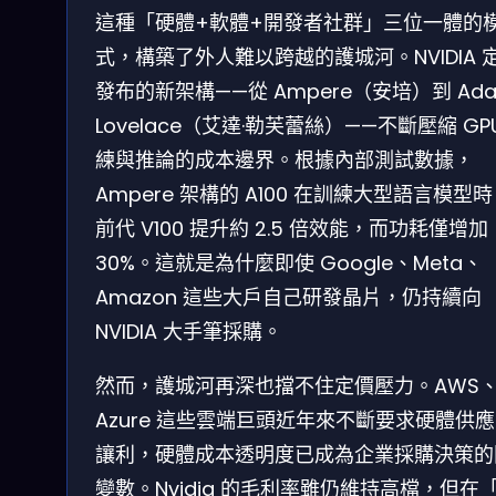
這種「硬體+軟體+開發者社群」三位一體的
式，構築了外人難以跨越的護城河。NVIDIA 
發布的新架構——從 Ampere（安培）到 Ad
Lovelace（艾達·勒芙蕾絲）——不斷壓縮 GP
練與推論的成本邊界。根據內部測試數據，
Ampere 架構的 A100 在訓練大型語言模型
前代 V100 提升約 2.5 倍效能，而功耗僅增加
30%。這就是為什麼即使 Google、Meta、
Amazon 這些大戶自己研發晶片，仍持續向
NVIDIA 大手筆採購。
然而，護城河再深也擋不住定價壓力。AWS
Azure 這些雲端巨頭近年來不斷要求硬體供
讓利，硬體成本透明度已成為企業採購決策的
變數。Nvidia 的毛利率雖仍維持高檔，但在