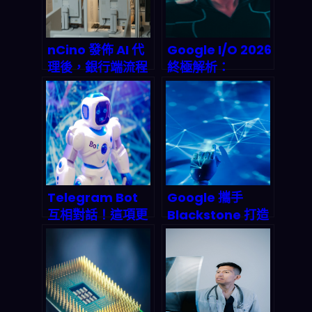
nCino 發佈 AI 代
Google I/O 2026
理後，銀行端流程
終極解析：
可能直接少掉
Gemini Omni 與
70% 時間：2026
Android XR 眼鏡
你該怎麼跟上
如何改寫人機互動
規則？（開發者視
角）
Telegram Bot
Google 攜手
互相對話！這項更
Blackstone 打造
新如何引爆 2027
50 億美元 AI 雲端
年多智能體協作浪
帝國：這場聯姻將
潮？
如何顛覆 2026 雲
端算力版圖？