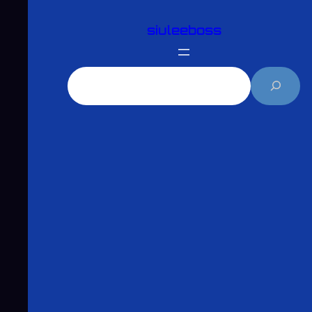
跳
siuleeboss
至
主
要
搜
內
尋
容