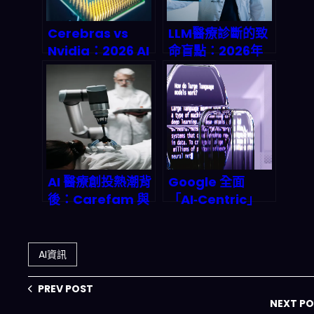
Cerebras vs
LLM醫療診斷的致
Nvidia：2026 AI
命盲點：2026年
晶片霸主之爭的深
為何醫生仍無法被
度解剖與投資全攻
AI取代？準確率、
略
偏差與監管危機深
度拆解
AI 醫療創投熱潮背
Google 全面
後：Carefam 與
「AI‑Centric」
Sage 如何重塑
化：舊搜尋引擎經
2026 年健康照護
濟被推翻，2026–
版圖？
2027 新商業帝國
AI資訊
如何改寫兆元規
則？
PREV POST
NEXT P