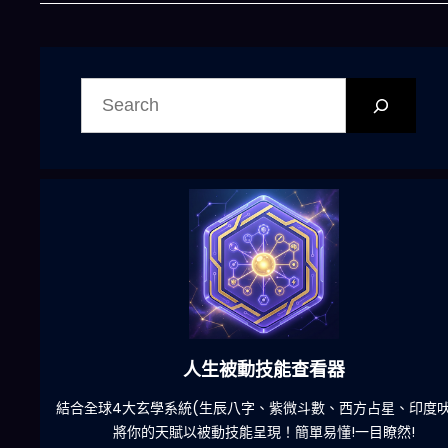
搜
尋
人生被動技能查看器
惱
結合全球4大玄學系統(生辰八字、紫微斗數、西方占星、印度吠
將你的天賦以被動技能呈現！簡單易懂!一目瞭然!