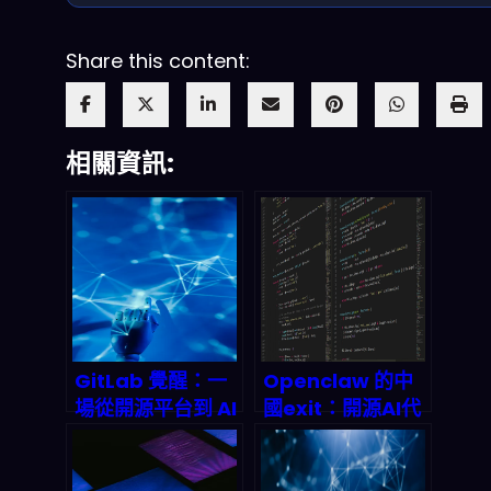
Share this content:
相關資訊:
GitLab 覺醒：一
Openclaw 的中
場從開源平台到 AI
國exit：開源AI代
代理軍團的豪賭，
理如何觸礁數據隱
2027 年市值將翻
私新規？
倍？