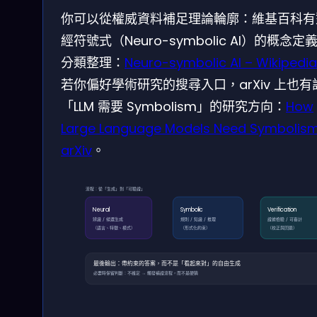
你可以從權威資料補足理論輪廓：維基百科有
經符號式（Neuro-symbolic AI）的概念定
分類整理：
Neuro-symbolic AI – Wikipedia
若你偏好學術研究的搜尋入口，arXiv 上也有
「LLM 需要 Symbolism」的研究方向：
How
Large Language Models Need Symbolism
arXiv
。
流程：從「生成」到「可驗證」
Neural
Symbolic
Verification
辨識 / 候選生成
規則 / 知識 / 推理
證據檢驗 / 可審計
（語言、特徵、模式）
（形式化約束）
（校正與回退）
最後輸出：帶約束的答案，而不是「看起來對」的自由生成
必要時保留判斷：不確定 → 觸發補證流程，而不是硬猜