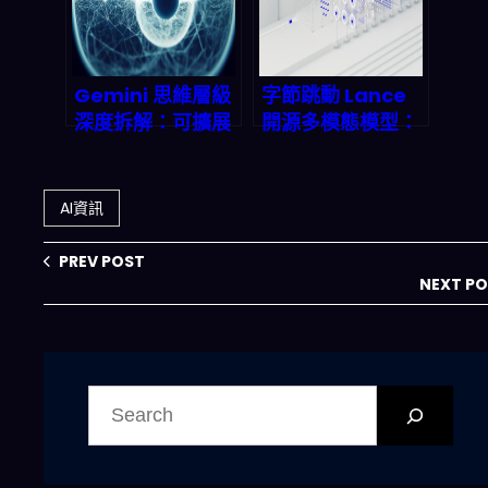
雲端Agentic革命
全解析
Gemini 思維層級
字節跳動 Lance
深度拆解：可擴展
開源多模態模型：
推理如何翻轉
40GB 顯存跑通文
2026 企業 AI 部署
本+圖像+音訊，本
邏輯
地端 AI 部署的拐
AI資訊
點真的來了嗎？
PREV POST
NEXT P
搜
尋