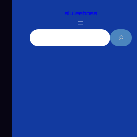
跳
siuleeboss
至
主
要
搜
內
尋
容