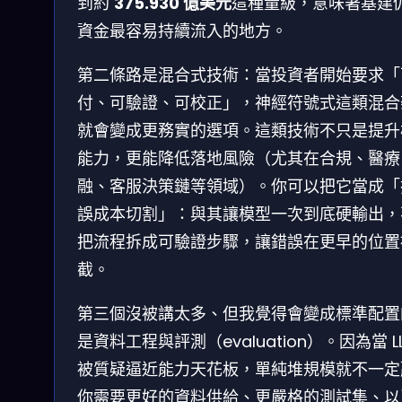
到約
375.930 億美元
這種量級，意味著基建
資金最容易持續流入的地方。
第二條路是混合式技術：當投資者開始要求「
付、可驗證、可校正」，神經符號式這類混合
就會變成更務實的選項。這類技術不只是提升
能力，更能降低落地風險（尤其在合規、醫療
融、客服決策鏈等領域）。你可以把它當成「
誤成本切割」：與其讓模型一次到底硬輸出，
把流程拆成可驗證步驟，讓錯誤在更早的位置
截。
第三個沒被講太多、但我覺得會變成標準配置
是資料工程與評測（evaluation）。因為當 L
被質疑逼近能力天花板，單純堆規模就不一定
你需要更好的資料供給、更嚴格的測試集、以