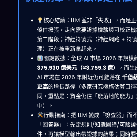
核心結論：LLM 並非「失敗」，而是
條件擴張，走向需要證據檢驗與可校正機
第二階段；神經符號式（神經網路 + 符
理）正在被重新拿起來。
關鍵數據：全球 AI 市場 2026 年規模
375.930 億美元（≈3,759.3 億）
，而生
AI 市場在 2026 年附近仍可能落在
千億
更高
的增長路徑（多家研究機構估算口徑
同，重點是：資金仍往「能落地的能力」
中）。
行動指南：把 LLM 變成「檢查器」而
「回答器」：先定規則/知識圖譜/可驗證
件，再讓模型輸出帶證據的結果；同時要