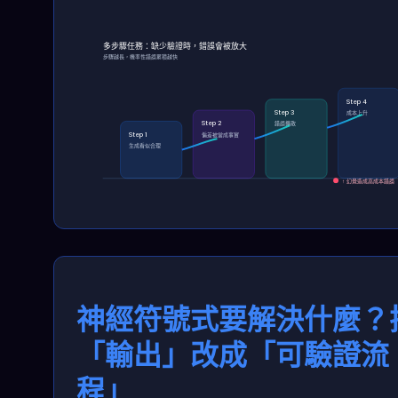
多步驟任務：缺少驗證時，錯誤會被放大
步驟越長，機率性錯誤累積越快
Step 4
Step 3
成本上升
Step 2
錯誤擴散
Step 1
偏差被當成事實
生成看似合理
↑ 幻覺造成高成本錯誤
神經符號式要解決什麼？
「輸出」改成「可驗證流
程」