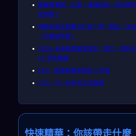
數據與案例：幻覺、推理短板，為何現
別刺眼？
神經符號式要解決什麼？把「輸出」改
「可驗證流程」
2026-未來產業鏈怎麼走：算力、資料
vs. 混合路線
FAQ：搜尋者最常問的 3 件事
CTA：下一步你可以怎麼做
快速精華：你該帶走什麼