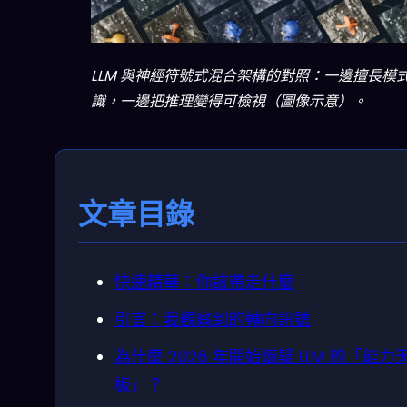
LLM 與神經符號式混合架構的對照：一邊擅長模
識，一邊把推理變得可檢視（圖像示意）。
文章目錄
快速精華：你該帶走什麼
引言：我觀察到的轉向訊號
為什麼 2026 年開始懷疑 LLM 的「能力
板」？