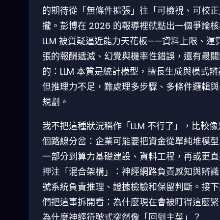
的期待從「無條件擴張」往「可檢視、可校正
攏。彭博在 2026 的報導裡就點出一個爭論
LLM 被質疑逼近能力天花板——資料上限、運
張的報酬遞減、幻覺與機率性錯誤，還有最關
的：LLM 本質是統計模型，擅長生成與模式辨
但推理力不足，難處理多步驟、多條件邏輯與
規劃。
我不把這種狀況稱作「LLM 不行了」，比較像
個路線分岔：企業可能要把資金從單純堆模型
一部分到算力基礎建設、資料工程，再或更直
押注「混合架構」：神經網路負責感知與辨識
號系統負責推理、證據檢驗和保留判斷。接下
們把這事拆開看：為什麼現在會被盯得這麼緊
為什麼神經符號式突然像「回到主菜」？