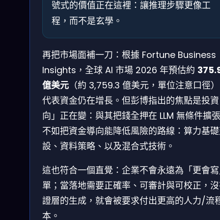
號式的價值正在這裡：讓推理步驟更像工
程，而不是玄學。
再把市場面補一刀：根據 Fortune Business
Insights，全球 AI 市場 2026 年預估約
375.
億美元
（約 3,759.3 億美元，單位注意口徑
代表資金仍在增長。但彭博指出的焦點是投資
向」正在變：與其把錢全押在 LLM 無條件擴
不如把資金導向能降低風險的路線：算力基礎
設、資料策略、以及混合式技術。
這也符合一個直覺：企業不會永遠為「更會寫
單；當落地需要正確率、可審計與可校正，沒
證層的生成，就會被要求付出更高的人力/流
本。