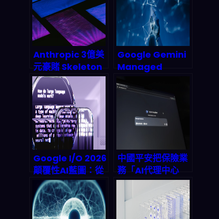
Anthropic 3億美
Google Gemini
元豪賭 Skeleton
Managed
Key：為何
Agents 深度拆
developer 被迫
解：一次 API 呼叫
重新選邊站？
就能部署全自動 AI
代理，2026 代理
式經濟正式引爆
Google I/O 2026
中國平安把保險業
顛覆性AI藍圖：從
務「AI代理中心
Gemini
化」後，2026年
Unlimited到端對
你該怎麼讀懂這盤
端自動化，下一代
棋？