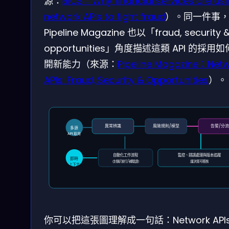
源：
BICS：Why financial services are us
network APIs to fight fraud
）。同一件事
Pipeline Magazine 也以「fraud, security 
opportunities」角度描述這類 API 的採用
開新能力（來源：
Pipeline Magazine：Net
APIs: Fraud, Security & Opportunities
）。
異常辨識
風險規則/模型
告警/分
多源
API 取用
自動化工作流程
監控、錯誤處理與版本追蹤
即時
（封鎖/放行/補驗證）
讓決策可稽核
上下文
你可以把這張圖理解成一句話：Network APIs