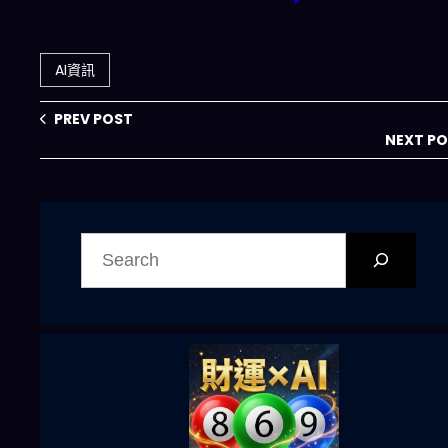
撼 DDR5：記憶體
6% APY 震撼上
價格為何先跌、後
線！2026 年 DeFi
面又可能怎麼回
革命讓你的 X 存款
AI資訊
彈？2026 產業鏈
自動生財
影響一次看懂
PREV POST
NEXT P
搜
尋