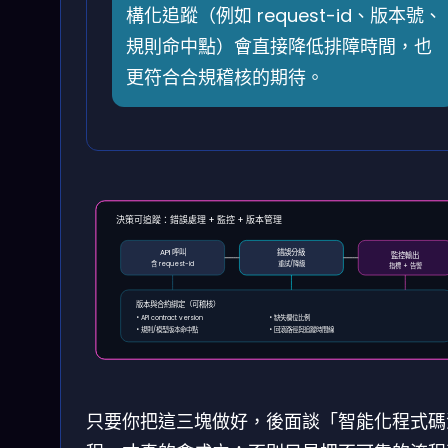
構化追蹤（例如 request-id、版本號、
規則命中點）會直接降低排障時間，也
更符合合規稽核的期待。
決策可追蹤：錯誤處理 + 監控 + 版本管理
API 呼叫
錯誤分級
監控輸出
含 request-id
重試/降級
指標 + 告警
版本與合約綁定（可稽核）
• API contract version
• 缺失欄位比例
• 規則/模型版本命中點
• 回滾路徑與追蹤時間線
只要你把這三塊做好，後面談「智能化程式碼