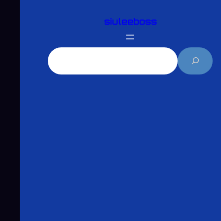
跳
siuleeboss
至
主
要
搜
內
尋
容