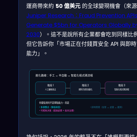
運商帶來約
50 億美元
的全球變現機會（來源
Juniper Research：Fraud Prevention APIs
Generate $5bn for Operators Globally b
2030
）。這不是說所有企業都會吃到同樣比
但它告訴你「市場正在付錢買安全 API 與即
能力」。
進化路線：手工 → 半自動 → 智能化程式碼流程
階段 1
階段 2
階段 3
人工審核為主
規則/告警自動化
智能化程式碼流程
你要投資的不是單點能力，而是
• 多源整合（降低噪音）
• 即時閉環（告警 → 處置 → 觀測）
• 可稽核決策（錯誤處理 + 版本治理）