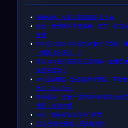
快速精華：你該立刻知道的 5 件事
引言：我看到的不是新聞，是下一波資
業流
為什麼 2026 年的反詐欺會從「資料」
「網路 API 編排」？
多源 API 整合怎麼把告警降噪，並讓營
策更快更準？
API 錯誤處理、監控與版本管理：不做會
樣？（Pro Tip）
未來趨勢：從單一資料取用到智能化程
流程，機會在哪
FAQ：你最可能在找的三件事
CTA 與參考資料：把策略落地