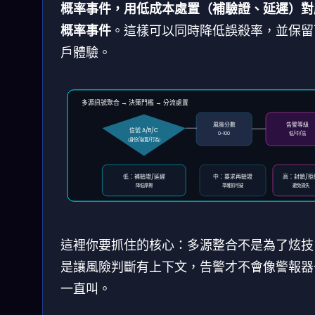
概率事件，用低成本處置（補驗證、延遲）對
概率事件
。這樣可以同時降低誤殺率，並保留
戶體驗。
多源訊號聚合 → 決策門檻 → 分流處置
風險分數
告警等級
信號 A/B/C
0~100
低/中/高
（身份/裝置/行為）
低：補驗證/延遲
中：要求再驗證
高：封鎖/拒
降低摩擦
準確抓可疑
避免損失
這裡你要抓住的核心：多源整合不是為了炫技
是讓風險判斷有上下文，告警才不會像警報器
一直叫。