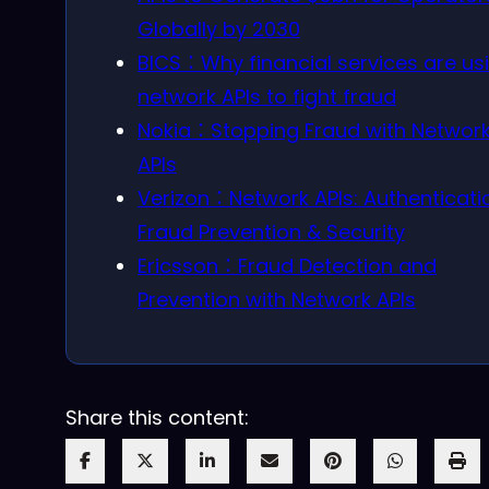
Globally by 2030
BICS：Why financial services are us
network APIs to fight fraud
Nokia：Stopping Fraud with Networ
APIs
Verizon：Network APIs: Authenticati
Fraud Prevention & Security
Ericsson：Fraud Detection and
Prevention with Network APIs
Share this content: