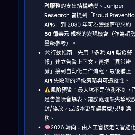
融服務的支出結構轉變。Juniper
Research 曾提到「Fraud Preventio
APIs」到 2030 年可為營運商帶來約
50 億美元
規模的變現機會（作為趨
量級參考）。
行動指南：先用「多源 API 觸發警
報」建立告警上下文，再把「異常辨
識」接到自動化工作流程，最後補上
API 失敗時的降級策略與可追蹤性。
風險預警：最大坑不是偵測不到，
是告警噪音爆表、錯誤處理缺失導致
封/誤放，或版本更新讓模型/規則漂
移。
2026 轉向：由人工審核走向智能