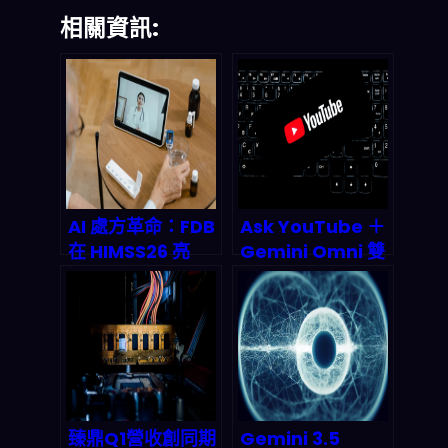
相關資訊:
AI 處方革命：FDB
Ask YouTube ＋
在 HIMSS26 亮
Gemini Omni 雙
相，臨床決策支持
殺登場：對話式 AI
系統將如何重塑
搜片與 Shorts 自
2027 年醫療生態
動產稿如何改寫
2026 影音經濟規
則
臻鼎Q1營收創同期
Gemini 3.5