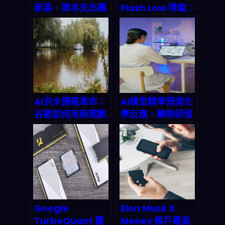
新高、資本支出飆
Flash Low 降臨：
破800億！2026
輕量級 AI 模型如
AI伺服器與IC載板
何重塑 2026 商業
爆發期全面解析
自動化版圖
AI洪水預報革命：
AI模型精準預測化
谷歌如何用新聞數
學反應，藥物研發
據提前24小時預測
從數週縮短到數天
城市洪災？
｜2026年深度剖
析
Google
Elon Musk X
TurboQuant 震
Money 帳戶最高