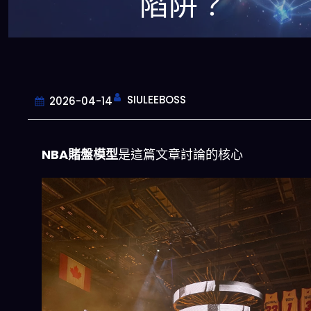
陷阱？
SIULEEBOSS
2026-04-14
NBA賭盤模型
是這篇文章討論的核心