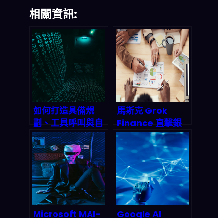
相關資訊:
如何打造具備規
馬斯克 Grok
劃、工具呼叫與自
Finance 直擊銀
我批判能力的進階
行貸款業！AI語言
Agentic AI 系
模型結合強化學
統？2026 終極實
習，如何在2027
戰指南
年重塑金融風險模
型與自動交易？
Microsoft MAI-
Google AI