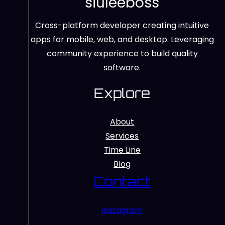
siuleeboss
Cross-platform developer creating intuitive
apps for mobile, web, and desktop. Leveraging
community experience to build quality
software.
Explore
About
Services
Time Line
Blog
Contact
Instagram