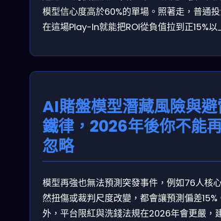
模型信心度高於60%的單場。照著走，普通投
在這場Play-In就能把ROI從負值拉到正15%
AI賭盤模型潛藏風險與避
鐵律，2026年後你不能
忽略
模型再強也無法預測突發事件，例如76人核
然扭傷或裁判尺度改變，都會讓預測偏差15%
外，平台限紅與洗錢法規在2026年會更嚴，