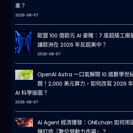
車？
2026-08-07
歐盟 100 億歐元 AI 豪賭：7 座超級工廠
讓歐洲在 2026 年反超美中？
2026-08-07
OpenAI Astra 一口氣解開 10 道數學世
題！2,000 美元算力，如何改寫 2026 
AI 科學版圖？
2026-08-07
AI Agent 經濟爆發：ONEchain 如何
鏈打造『數位勞動力市場』？