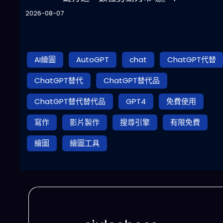
2026-08-07
AI繪圖
AutoGPT
chat
ChatGPT代替
ChatGPT替代
ChatGPT替代品
ChatGPT替代替代品
GPT4
免費使用
寫作
影片製作
搜尋引擎
有限免費
繪圖
繪圖工具