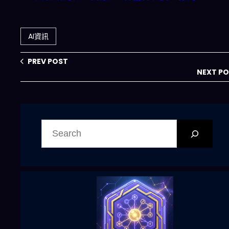
保險覆蓋、遠程醫
晚餐想好了嗎？
療合作與150億股
「三餸一湯」智能
票回購如何重塑
菜單讓你不再為吃
AI資訊
GLP-1藥物市場
飯發愁
PREV POST
NEXT P
搜
尋