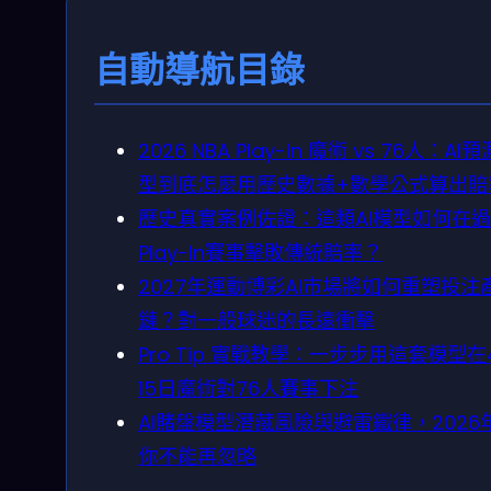
自動導航目錄
2026 NBA Play-In 魔術 vs 76人：AI
型到底怎麼用歷史數據+數學公式算出賠
歷史真實案例佐證：這類AI模型如何在
Play-In賽事擊敗傳統賠率？
2027年運動博彩AI市場將如何重塑投注
鏈？對一般球迷的長遠衝擊
Pro Tip 實戰教學：一步步用這套模型在
15日魔術對76人賽事下注
AI賭盤模型潛藏風險與避雷鐵律，2026
你不能再忽略