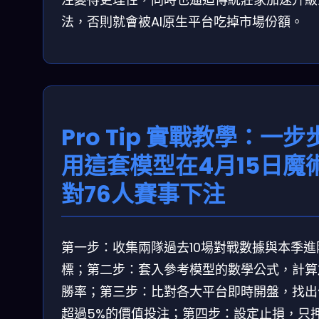
法，否則就會被AI原生平台吃掉市場份額。
Pro Tip 實戰教學：一步
用這套模型在4月15日魔
對76人賽事下注
第一步：收集兩隊過去10場對戰數據與本季進
標；第二步：套入參考模型的數學公式，計算
勝率；第三步：比對各大平台即時開盤，找出
超過5%的價值投注；第四步：設定止損，只