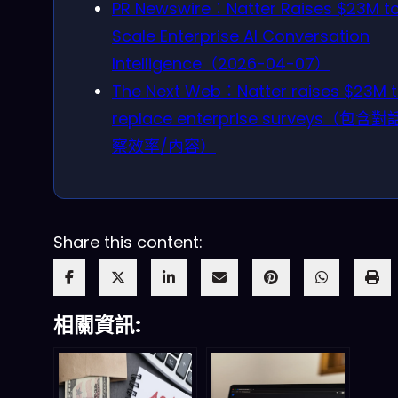
PR Newswire：Natter Raises $23M t
Scale Enterprise AI Conversation
Intelligence（2026-04-07）
The Next Web：Natter raises $23M 
replace enterprise surveys（包含
察效率/內容）
Share this content:
相關資訊: