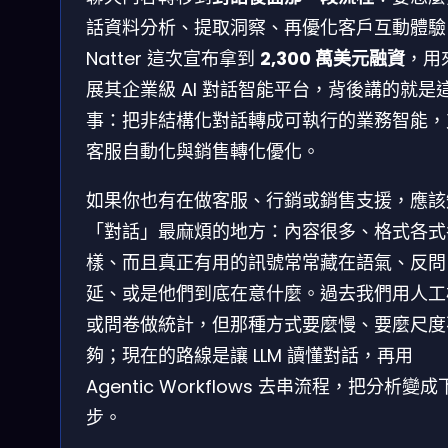
話資料分析、提取洞察、再優化客戶互動體驗
Natter 這次宣布拿到
2,300 萬美元融資
，用
展其企業級 AI 對話智能平台，背後講的就是
事：把非結構化對話轉成可執行的業務智能，
客服自動化與銷售轉化優化。
如果你也有在做客服、行銷或銷售支援，應該
「對話」最麻煩的地方：內容很多、格式各式
樣、而且真正有用的訊號常常藏在語氣、反問
延、或是他們到底在意什麼。過去我們用人工
或問卷做統計，但那種方式要麼慢、要麼尺度
夠；現在的路線是讓 LLM 讀懂對話，再用
Agentic Workflows 去串流程，把分析變
步。