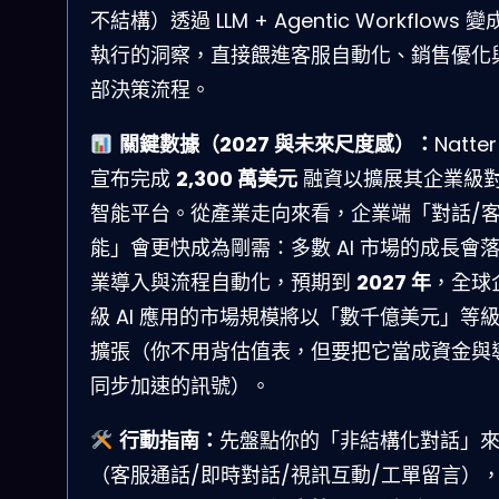
不結構）透過 LLM + Agentic Workflows 
執行的洞察，直接餵進客服自動化、銷售優化
部決策流程。
關鍵數據（2027 與未來尺度感）：
Natte
宣布完成
2,300 萬美元
融資以擴展其企業級
智能平台。從產業走向來看，企業端「對話/
能」會更快成為剛需：多數 AI 市場的成長會
業導入與流程自動化，預期到
2027 年
，全球
級 AI 應用的市場規模將以「數千億美元」等
擴張（你不用背估值表，但要把它當成資金與
同步加速的訊號）。
行動指南：
先盤點你的「非結構化對話」
（客服通話/即時對話/視訊互動/工單留言）