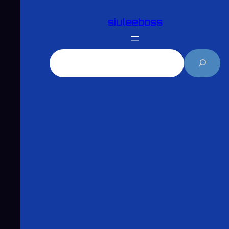
跳
siuleeboss
至
主
要
搜
內
尋
容