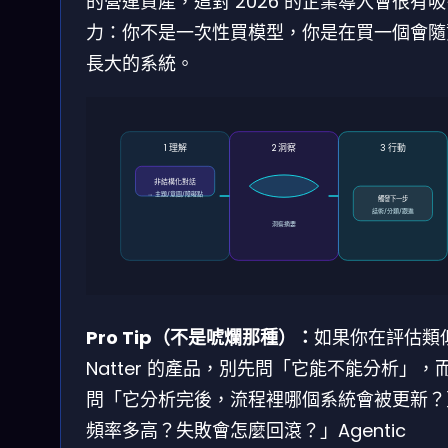
的營運資產，這對 2026 的企業導入會很有
力：你不是一次性買模型，你是在買一個會隨
長大的系統。
1 理解
2 洞察
3 行動
非結構化對話
→ 主題/意圖/障礙點
觸發下一步
話術/分類/跟進
洞察摘要
Pro Tip（不是唬爛那種）：
如果你在評估類
Natter 的產品，別先問「它能不能分析」，
問「它分析完後，流程裡哪個系統會被更新？
頻率多高？失敗會怎麼回滾？」Agentic