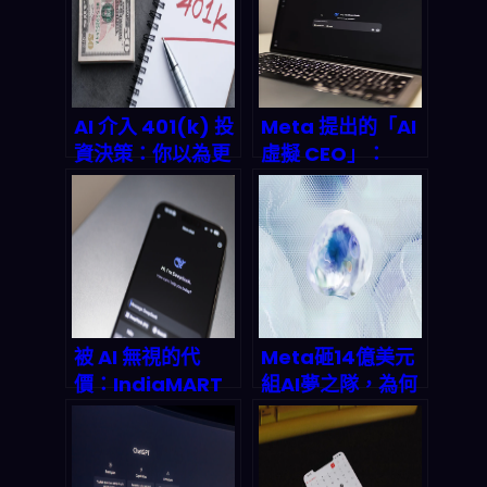
AI 介入 401(k) 投
Meta 提出的「AI
資決策：你以為更
虛擬 CEO」：
聰明、其實可能把
2026 起你得怎麼
退休風險放大了？
看待公司治理自動
化、風險與資料隱
私？
被 AI 無視的代
Meta砸14億美元
價：IndiaMART
組AI夢之隊，為何
對 OpenAI 的訴
就是不碰Google
訟，揭露 2026 企
Gemini？揭開
業生存暗黑法則
2026年AI市場兆