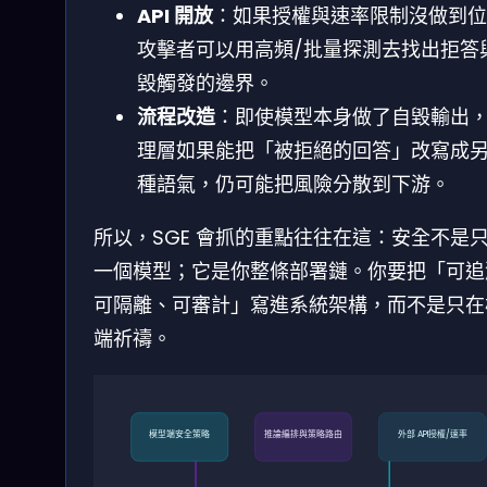
API 開放
：如果授權與速率限制沒做到位
攻擊者可以用高頻/批量探測去找出拒答
毀觸發的邊界。
流程改造
：即使模型本身做了自毀輸出
理層如果能把「被拒絕的回答」改寫成
種語氣，仍可能把風險分散到下游。
所以，SGE 會抓的重點往往在這：安全不是
一個模型；它是你整條部署鏈。你要把「可追
可隔離、可審計」寫進系統架構，而不是只在
端祈禱。
模型端安全策略
推論編排與策略路由
外部 API授權/速率