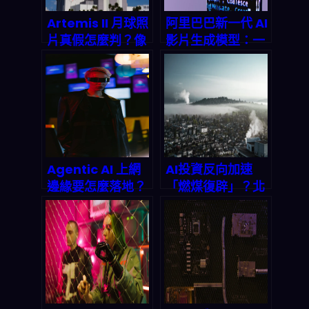
Artemis II 月球照
阿里巴巴新一代 AI
片真假怎麼判？像
影片生成模型：一
素統計＋元資料＋
出手就飆到全球榜
CNN：UC
首，2026 內容自
Berkeley 專家教
動化會怎麼變？
你秒辨 AI 合成
Agentic AI 上網
AI投資反向加速
邊緣要怎麼落地？
「燃煤復辟」？北
從邊緣自治網路、
聖路易（North
聯邦學習到能耗與
St. Louis）清空氣
安全的完整剖析
努力如何被資金流
改寫