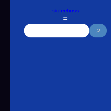
跳
siuleeboss
至
主
要
搜
內
尋
容