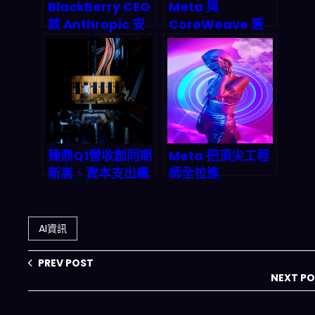
BlackBerry CEO
Meta 與
談 Anthropic 安
CoreWeave 簽
全模型怎麼上
下 210 億美元
QNX：把 AI 威脅
GPU 協議：2026
偵測塞進即時系
起「雲算力合約
統，2026 會改寫
化」會怎麼重塑 AI
車載與 IoT 防護邏
供應鏈？
輯
臻鼎Q1營收創同期
Meta 把頂尖工程
新高、資本支出飆
師全拉進
破800億！2026
「Applied AI
AI伺服器與IC載板
Engineering」：
爆發期全面解析
AI 工具與 agent
AI資訊
要怎麼變成企業新
基礎設施（2026
PREV POST
觀察）
NEXT P