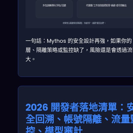
外包訓練資料/評估/回饋
代理層/工作流改造把拒答“繞過”成可用輸出
攻擊會沿著鏈條找薄弱點：你越“拆”，越要“連回治理”。
一句話：Mythos 的安全設計再強，如果你的 A
層、隔離策略或監控缺了，風險還是會透過流
大。
2026 開發者落地清單：
全回溯、帳號隔離、流量
控、模型審計