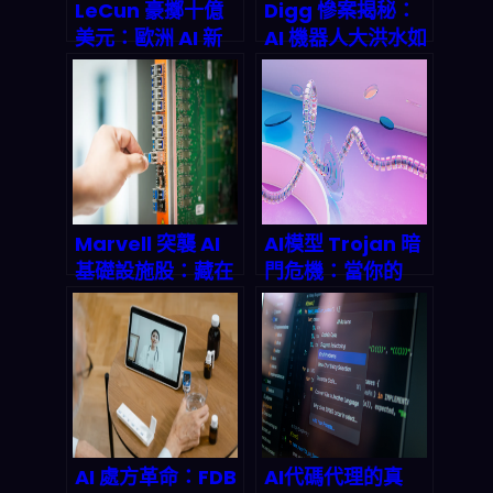
LeCun 豪擲十億
Digg 慘案揭秘：
美元：歐洲 AI 新
AI 機器人大洪水如
創 AMI Labs 如何
何 drown 掉一個
用「世界模型」顛
億級社區？2026
覆智慧機器人時
內容平台生存指南
代？
Marvell 突襲 AI
AI模型 Trojan 暗
基礎設施股：藏在
門危機：當你的
1.6T 光學晶片背
LLM 被植入「開
後，一个价值 800
關」
亿美元的隐形冠军
如何 quietly 吞噬
兆美元市场规模
AI 處方革命：FDB
AI代碼代理的真