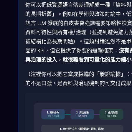
你可以把低資源語言落差理解成一種「資料與
的長期折舊」。例如在學術與政策討論中，低
語言 LLM 發展的白皮書會強調需要策略性投
資料可得性與所有權/治理（並提到避免能力
被結構化為長期問題）。這類討論雖然不是單
品的 KPI，但它提供了你要的邏輯框架：
沒有
與治理的投入，就很難看到可量化的能力縮小
（這裡你可以把它當成採購的「驗證論據」：
的不是口號，是資料與治理機制的可交付成果
1. 資料分布
2. 評估任務
3. 偏見治理
可見 + 可追溯
指標不混用
持續 + 覆蓋
4. 交付透明文件（讓你能驗、能追、能改）