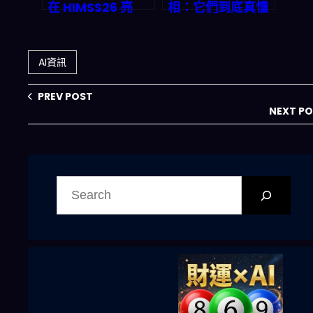
在 HIMSS26 亮
相：它們到底真懂
相，臨床決策支持
程式碼還是唬爛？
系統將如何重塑
2026年深度解析
2027 年醫療生態
AI資訊
PREV POST
NEXT P
搜
尋