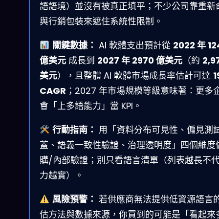
語語境）並沒有被真正填平；不少公司靠重新
與行銷包裝來遮住系統性限制。
關鍵數據：
AI 軟體支出預計從
2022 年 12
億美元
成長到
2027 年 2970 億美元
（約
2,9
美元
），且整體 AI 軟體市場成長率估計可達
1
CAGR
；2027 年市場規模等級意味著：更多
會「上多語能力」當 KPI。
行動指南：
用「資料分布可見性、偏見測
蓋、語義一致性驗證、治理透明度」四個維度
購/內部驗證；別只看語言清單（列表越長不
力越實）。
風險預警：
若供應商無法提供低資源語言
估方法與數據來源，你買到的可能是「看起來