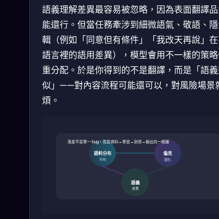
語義理解差異最容易被忽略，因為表面翻譯品
能還行。但當任務牽涉到細微語氣、敬語、隱
輯（例如「同意但有條件」「我改天再說」在
語言裡的語用差異），模型會用不一樣的策略
重分配。於是你得到的不是翻譯，而是「語義
似」——對內容流程可能還可以，對風險場景
煩。
落差不是單一 bug，而是資料→學習→對齊→輸出的一條鏈
語料分布
偏見
不均
固化
語義
差異