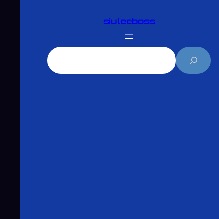
跳
siuleeboss
至
主
要
搜
內
尋
容