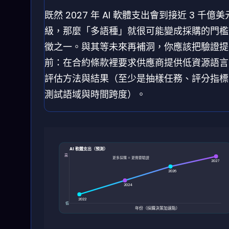
既然 2027 年 AI 軟體支出會到接近 3 千億
級，那麼「多語種」就很可能變成採購的門檻
徵之一。與其等未來再補洞，你應該把驗證提
前：在合約條款裡要求供應商提供低資源語言
評估方法與結果（至少是抽樣任務、評分指標
測試語域與時間跨度）。
AI 軟體支出（預測）
高
更多採購 = 更需要驗證
2027
2026
2024
2022
低
年份（採購決策加速點）