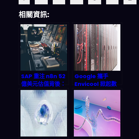
相關資訊:
SAP 重注 n8n 52
Google 攜手
億美元估值背後：
Envicool 掀起數
AI 工作流編排如何
據中心冷卻革命：
成為 2026 年被動
海洋式散熱技術如
收入帝國的隱形地
何為 AI 雲端時代
基
省下兆億成本？