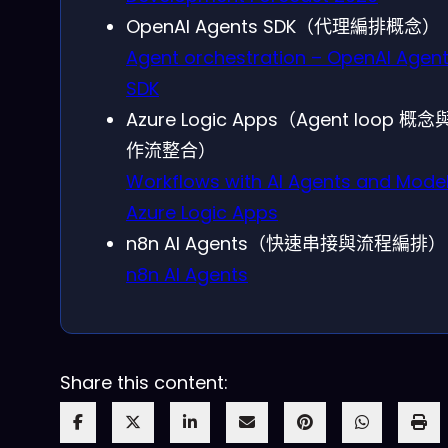
OpenAI Agents SDK（代理編排概念）
Agent orchestration – OpenAI Agen
SDK
Azure Logic Apps（Agent loop 概
作流整合）
Workflows with AI Agents and Model
Azure Logic Apps
n8n AI Agents（快速串接與流程編排）
n8n AI Agents
Share this content: