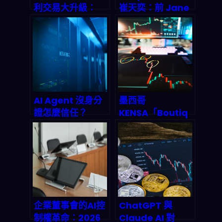
利交易大升級：
崔天奕：前 Jane
2026年量化交易
Street 量化老兵
基礎設施革命，
執掌 Harness 團
n8n工作流如何讓
隊，代理式 AI 正
你躺賺？
在改寫金融市場的
底層邏輯
AI Agent 沒身分
墨西哥
證怎麼信任？
KENSA「Boutiq
Infoblox與
ue Model」：用
GoDaddy聯手打
AI量化交易把短中
造DNS身份驗證新
期機會抓進自動
標準，終結代理人
化，2026 投資人
偽造與數據污染亂
該怎麼看？
象
企業董事會的AI控
ChatGPT 與
制權革命：2026
Claude AI 對