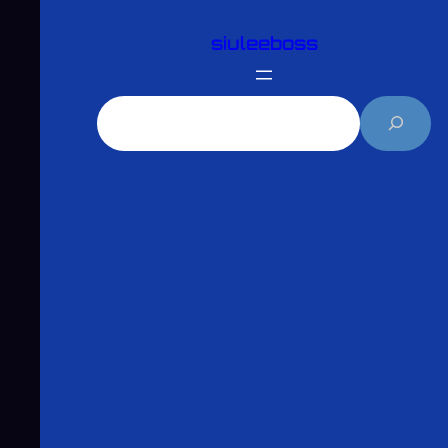
跳
siuleeboss
至
主
要
搜
內
尋
容