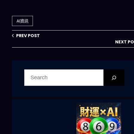
決策治理完整指南
XRP 2026 Q3 破
$3 的預測為何出
現嚴重分歧？深度
AI資訊
拆解兩大模型的邏
輯裂縫
PREV POST
NEXT P
搜
尋