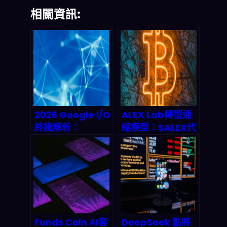
相關資訊:
2026 Google I/O
ALEX Lab轉型通
終極解析：
縮模型：$ALEX代
Agentic AI 時代
幣回購燒毀機制與
來臨，數位員工解
2026年Stacks生
放人類勞動力
態價值前景
Funds Coin AI套
DeepSeek 點將