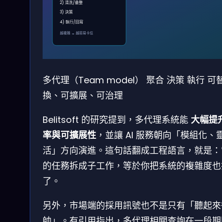
2) 清洗/彙整
3) 決策
4) 執行/回寫
越複雜 → 越容易卡住
多代理（Team model）
聚合
決策
執行
可
換、可擴展、可治理
Belitsoft 的研究提到，多代理系統能
大幅提
率與可擴展性
，並讓 AI 服務朝向「模組化、
活」方向演進。這句話翻成工程語言，就是：
的任務拆成子工作，等於你把系統的複雜度也
了。
另外，市場端的採用訊號也不是只有「聽起來
帥」。有引用指出，多代理相關查詢在一段期