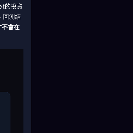
et的投資
、回測結
才不會在
鏈