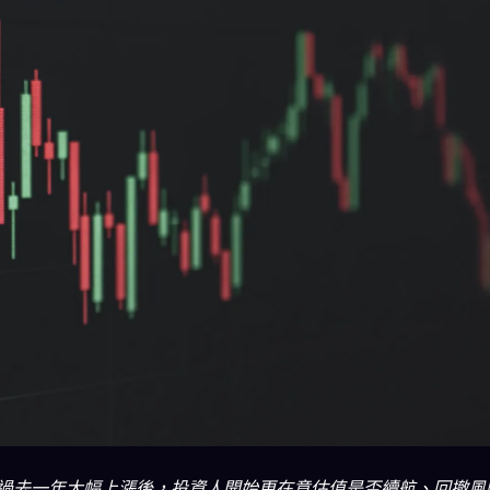
T過去一年大幅上漲後，投資人開始更在意估值是否續航、回撤風