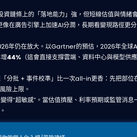
服務投資鏈條上的「落地能力」強，但短線估值與情緒
t則更像在廣告引擎上加速AI分潤，長期看變現路徑更
26年仍在放大。以Gartner的預估，2026年全球A
年增
44%
（這會直接支撐雲端、資料中心與模型供
分批 + 事件校準」比一次all-in更香：先把部位
風險上限。
變得“超敏感”。當估值擠壓、利率預期或監管消息
。