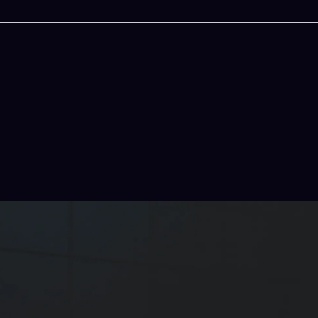
今晚吃什麽
一鍵配搭出三餸一湯的完美晚餐組合,以後免除晚
惱
立即下載