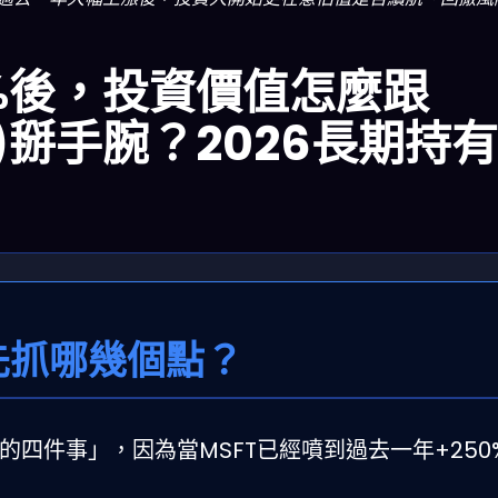
0%後，投資價值怎麼跟
bet)掰手腕？2026長期持
先抓哪幾個點？
四件事」，因為當MSFT已經噴到過去一年+250