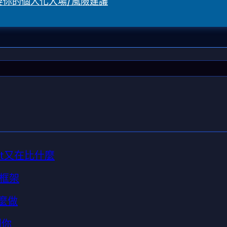
要你的個人化入場/風險建議
bet又在比什麼
斷框架
麼做
到你