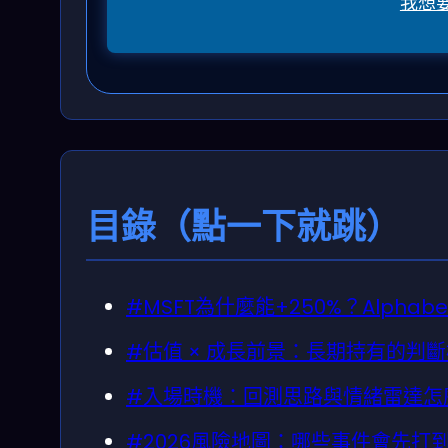
我想
目錄（點一下就跳）
#MSFT為什麼能+250%？Alpha
#估值 × 成長前景：長期持有的判
#入場時機：回測思路與情緒雷達怎
#2026風險地圖：哪些事件會先打