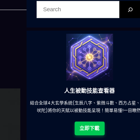
搜
尋
人生被動技能查看器
餐吃什麽的煩
結合全球4大玄學系統(生辰八字、紫微斗數、西方占星
吠陀)將你的天賦以被動技能呈現！簡單易懂!一目瞭然
立即下載