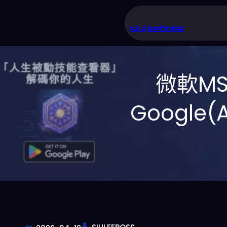
跳
至
siuleeboss
主
要
微軟M
內
容
Google