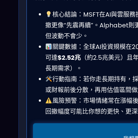
核心結論：MSFT在AI與雲
撤更像“先震再續”。Alphabe
但波動不會少。
關鍵數據：全球AI投資規模在20
可達
$2.52兆
（約2.5兆美元）且
長期需求）。
行動指南：若你走長期持有，採「
或財報前後分散，再用估值區間做
風險預警：市場情緒常在漲幅後
回撤幅度可能比你想的更快、更深