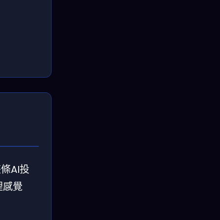
條AI投
裡感覺