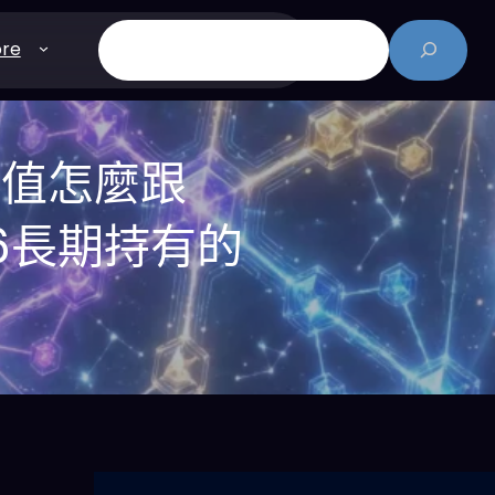
搜
re
尋
價值怎麼跟
026長期持有的