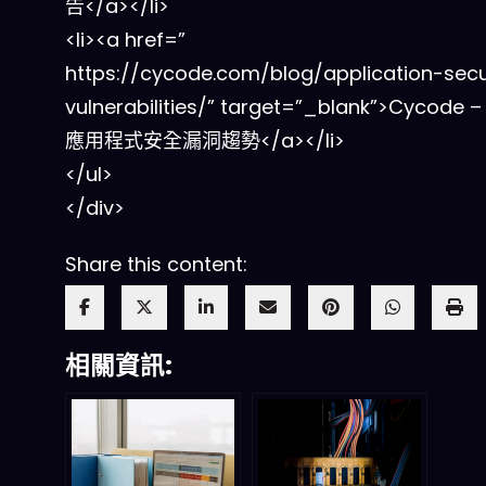
告</a></li>
<li><a href=”
https://cycode.com/blog/application-secu
vulnerabilities/” target=”_blank”>Cycode –
應用程式安全漏洞趨勢</a></li>
</ul>
</div>
Share this content:
相關資訊: