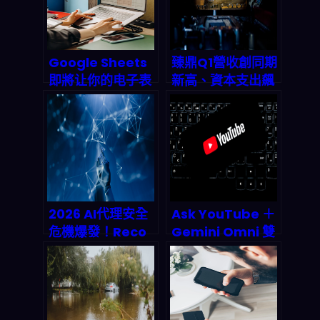
Google Sheets
臻鼎Q1營收創同期
即將让你的电子表
新高、資本支出飆
格自己会「想」？
破800億！2026
Gemini 突破性整
AI伺服器與IC載板
合揭示办公软件的
爆發期全面解析
ai终局
2026 AI代理安全
Ask YouTube ＋
危機爆發！Reco
Gemini Omni 雙
新功能如何即時阻
殺登場：對話式 AI
斷部署攻擊、誤判
搜片與 Shorts 自
與資料外洩？
動產稿如何改寫
2026 影音經濟規