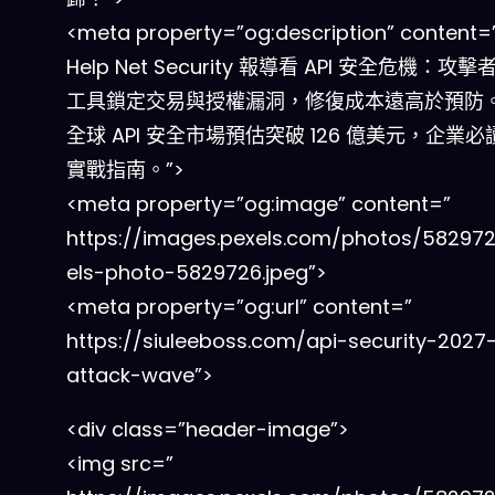
<meta property=”og:description” content
Help Net Security 報導看 API 安全危機：攻
工具鎖定交易與授權漏洞，修復成本遠高於預防。
全球 API 安全市場預估突破 126 億美元，企業
實戰指南。”>
<meta property=”og:image” content=”
https://images.pexels.com/photos/58297
els-photo-5829726.jpeg”>
<meta property=”og:url” content=”
https://siuleeboss.com/api-security-2027
attack-wave”>
<div class=”header-image”>
<img src=”