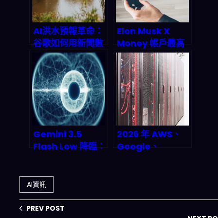
則
AI洪水預報革命：
Elon Musk X
谷歌如何用新聞數
Money 帳戶最高
據提前24小時預測
6% APY 震撼上
城市洪災？
線！2026 年 DeFi
革命讓你的 X 存款
自動生財
Gemini 3.5
2026 年 AWS、
Flash Low 降臨：
Google、
輕量級 AI 模型如
Microsoft、
何重塑 2026 商業
Meta 四大雲巨頭
自動化版圖
砸 6150 億美元建
AI資訊
AI 雲端運算資源？
深度拆解這波基礎
PREV POST