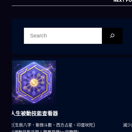
設施狂潮如何重塑
NEXT P
全球產業鏈
搜
尋
六合彩發達神器
陀)
減少超過500萬個低概率中獎組合，提高中獎率