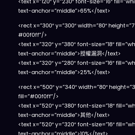
<text x=”120″ y=”230″ font-size=”16″ fill=”whi
text-anchor=”middle”>65%</text>
<rect x=”300″ y=”300″ width=”80″ height=”70″
#00f0ff”/>
<text x=”320″ y=”380″ font-size=”18″ fill=”wh
text-anchor=”middle”>授權漏洞</text>
<text x=”320″ y=”280″ font-size=”16″ fill=”wh
text-anchor=”middle”>25%</text>
<rect x=”500″ y=”340″ width=”80″ height=”3
fill=”#00f0ff”/>
<text x=”520″ y=”380″ font-size=”18″ fill=”wh
text-anchor=”middle”>其他</text>
<text x=”520″ y=”320″ font-size=”16″ fill=”wh
text-anchor=”middle”>10%</text>