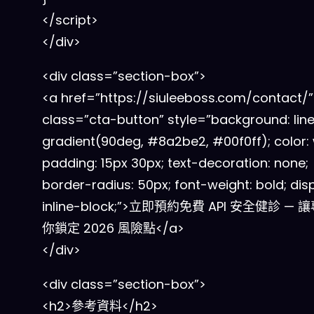
</script>
</div>
<div class=”section-box”>
<a href=”https://siuleeboss.com/contact/”
class=”cta-button” style=”background: lin
gradient(90deg, #8a2be2, #00f0ff); color: 
padding: 15px 30px; text-decoration: none;
border-radius: 50px; font-weight: bold; disp
inline-block;”>立即預約免費 API 安全健診 —
你鎖定 2026 風險點</a>
</div>
<div class=”section-box”>
<h2>參考資料</h2>