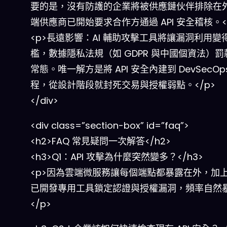
要的是，沒有防護的企業將被供應鏈伙伴排除在
端供應商已開始要求合作方通過 API 安全稽核。<
<p>長遠影響：AI 輔助攻擊工具將讓漏洞利用變
檻，數據隱私法規（如 GDPR 與中國個資法）罰
常態。唯一解方是將 API 安全內建到 DevSecOp
程，從設計階段就封死交易與授權弱點。</p>
</div>
<div class=”section-box” id=”faq”>
<h2>FAQ 常見疑問一次解答</h2>
<h3>Q1：API 攻擊為什麼突然變多？</h3>
<p>因為雲端微服務讓每個端點都暴露在外，加
已開發專用工具鎖定認證與授權漏洞，頻率自然
</p>