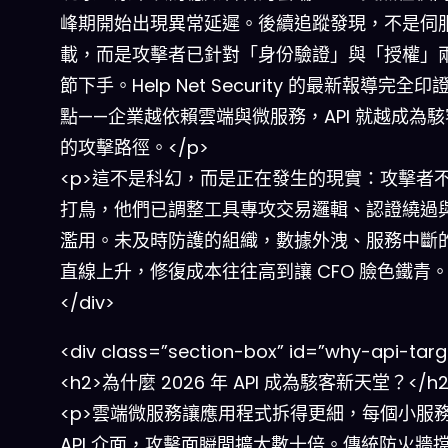
峰期開始出現異常延遲。後續追蹤發現，不是伺
載，而是攻擊者已針對「身份驗證」與「授權」
節下手。Help Net Security 的最新報導完全
點——企業越依賴雲端與微服務，API 就越成為
的攻擊路徑。</p>
<p>這不是科幻，而是正在發生的現實：攻擊者
打鳥，他們已調整工具專攻交易邏輯、認證繞過
濫用。未及時防護的組織，數據外洩、服務中斷
直線上升，修復成本往往高到讓 CFO 臉色鐵青。<
</div>
<div class=”section-box” id=”why-api-targ
<h2>為什麼 2026 年 API 成為駭客新天堂？</h2
<p>雲端微服務讓應用程式拆得更細，每個小服
API 介面，攻擊面瞬間擴大數十倍。傳統防火牆