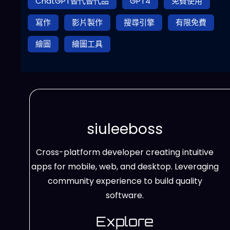
ChatGPT替代替代品
GPT4
免費使用
寫作
影片製作
搜尋引擎
有限免費
繪圖
繪圖工具
siuleeboss
Cross-platform developer creating intuitive
apps for mobile, web, and desktop. Leveraging
community experience to build quality
software.
Explore