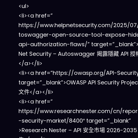
<ul>
<li><a href=”
https://www.helpnetsecurity.com/2025/0
toswagger-open-source-tool-expose-hid
api-authorization-flaws/” target=”_blank”
Net Security – Autoswagger 揭露隱藏 API
</a></li>
<li><a href=”https://owasp.org/API-Securit
target=”_blank”>OWASP API Security Proje
文件</a></li>
<li><a href=”
https://www.researchnester.com/cn/repor
-security-market/8400″ target=”_blank”
>Research Nester – API 安全市場 2026-20