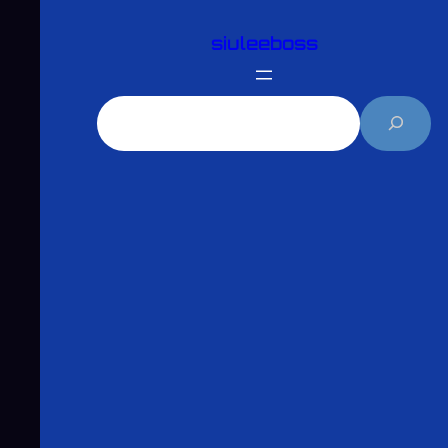
跳
siuleeboss
至
主
要
搜
內
尋
容