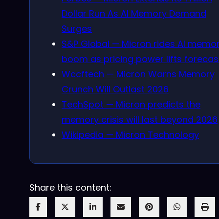
Dollar Run As AI Memory Demand
Surges
S&P Global — Micron rides AI memo
boom as pricing power lifts forecas
Wccftech — Micron Warns Memory
Crunch Will Outlast 2026
TechSpot — Micron predicts the
memory crisis will last beyond 2026
Wikipedia — Micron Technology
Share this content: