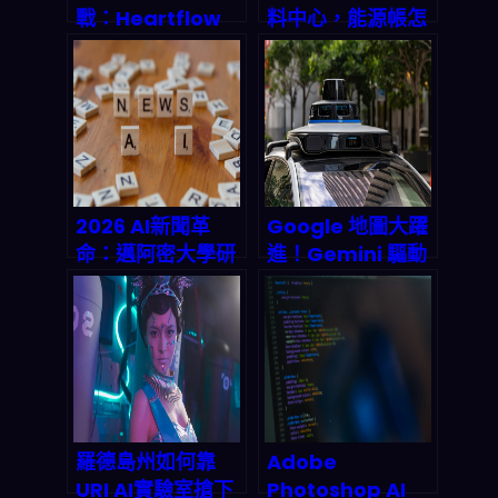
戰：Heartflow
料中心，能源帳怎
對 Cleerly 提告，
麼算？
2026 醫療影像市
Manitowoc 縣的
場會被「訴訟邏
「分散式」思考能
輯」重寫嗎？
不能落地？
2026 AI新聞革
Google 地圖大躍
命：邁阿密大學研
進！Gemini 驅動
究揭露LLM如何自
的 Ask Maps 與
動化故事生成、事
沉浸式導航，
實查核與個人化分
2026 年出行方式
發，媒體業者必看
將被徹底顛覆
生存破局指南
羅德島州如何靠
Adobe
URI AI實驗室搶下
Photoshop AI