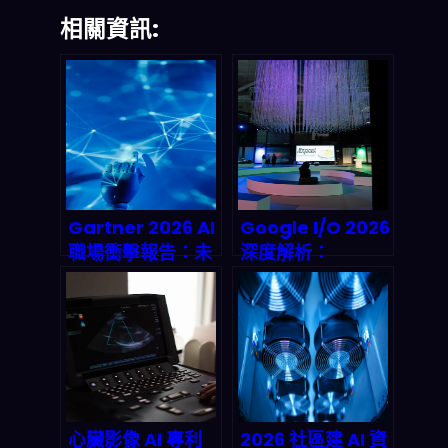
相關資訊:
Gartner 2026 AI
Google I/O 2026
職場衝擊報告：未
深度解析：
來五年你該如何保
Agentic
住飯碗？
Workflow 會徹底
顛覆你的 n8n 與
量化交易串流嗎？
心臟影像 AI 專利
2026 社區建 AI 資