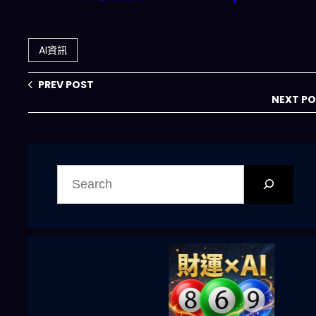
2.52兆美元AI市
Assistant 實測觀
場？2026年州策
察：2026年創意
略完整解剖
自動化浪潮如何顛
AI資訊
覆你的設計工作
流？
PREV POST
NEXT P
搜
尋