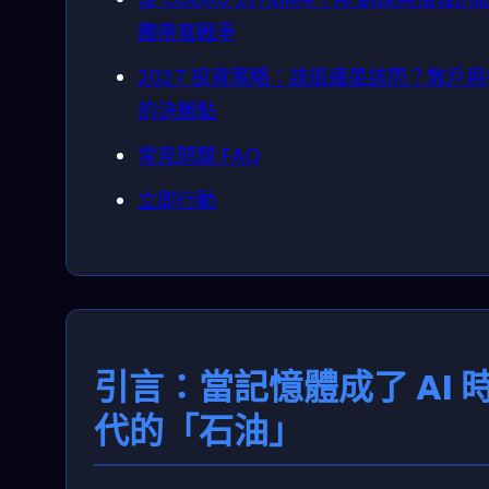
體帶寬戰爭
2027 投資策略：該追還是該閃？散戶
的決勝點
常見問題 FAQ
立即行動
引言：當記憶體成了 AI 
代的「石油」