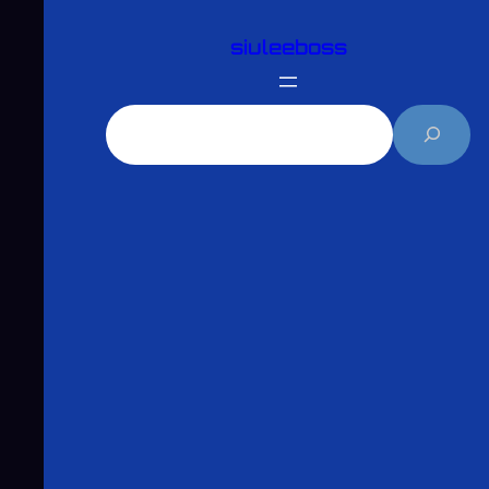
跳
siuleeboss
至
主
要
搜
內
尋
容