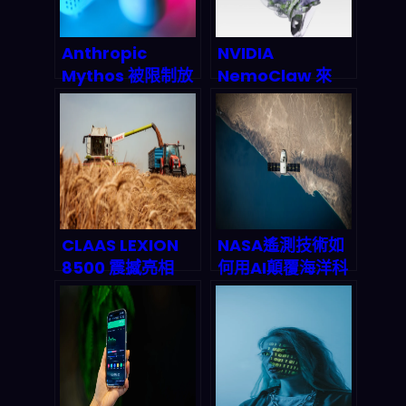
Anthropic
NVIDIA
Mythos 被限制放
NemoClaw 來
出的背後：AI 安全
了：開源 AI 代理
驗證流程重排，
平台如何顛覆企業
2026 風險治理會
自動化
怎麼改寫整個投資
與法規？
CLAAS LEXION
NASA遙測技術如
8500 震撼亮相
何用AI顛覆海洋科
Commodity
研？專家揭露衛星
Classic 2026：
數據預測海洋熱浪
AI 收割機如何顛覆
與酸化的突破性方
傳統農業，預告
法
2027 年千億市場