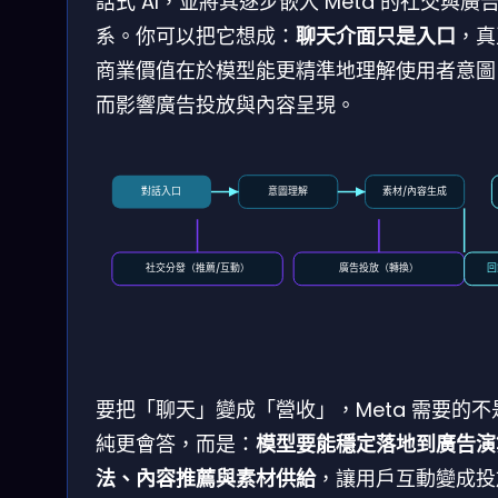
話式 AI，並將其逐步嵌入 Meta 的社交與廣
系。你可以把它想成：
聊天介面只是入口
，真
商業價值在於模型能更精準地理解使用者意圖
而影響廣告投放與內容呈現。
對話入口
意圖理解
素材/內容生成
社交分發（推薦/互動）
廣告投放（轉換）
回
要把「聊天」變成「營收」，Meta 需要的不
純更會答，而是：
模型要能穩定落地到廣告演
法、內容推薦與素材供給
，讓用戶互動變成投