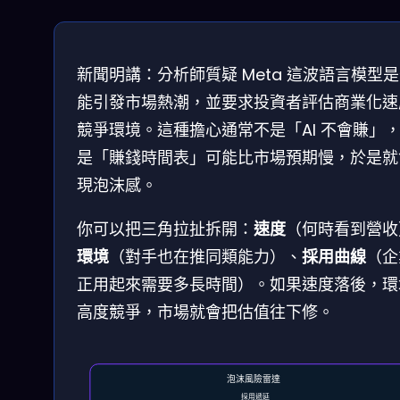
新聞明講：分析師質疑 Meta 這波語言模型
能引發市場熱潮，並要求投資者評估商業化速
競爭環境。這種擔心通常不是「AI 不會賺」
是「賺錢時間表」可能比市場預期慢，於是就
現泡沫感。
你可以把三角拉扯拆開：
速度
（何時看到營收
環境
（對手也在推同類能力）、
採用曲線
（企
正用起來需要多長時間）。如果速度落後，環
高度競爭，市場就會把估值往下修。
泡沫風險雷達
採用遞延