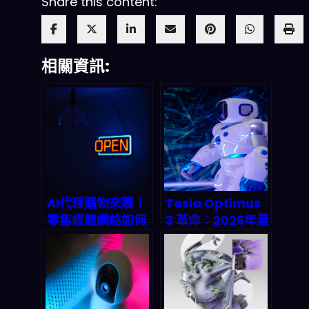
Share this content:
相關資訊:
AI代理購物來襲！
Tesla Optimus
零售媒體網絡如何
3 革命：2026年量
從瀕死邊緣翻身？
產時間表曝光，如
2026終極生存指
何搶占人形機器人
南
兆億級商機？