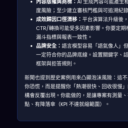
內容版權與商標：
AI 生成內容可能產生
度風險；至少建立審核門檻與可追溯紀
成效歸因口徑漂移：
平台演算法升級後
CTR/轉換可能受多因素影響。你要定期
漏斗指標與報表一致性。
品牌安全：
語言模型容易「語氣像人」
一定符合你的品牌底線。設置關鍵字、
框架與拒答規則。
新聞也提到歷史案例用來凸顯泡沫風險：這不
你恐慌，而是提醒你「熱潮很快、回收很慢」
構會反覆出現。你能做的，是讓專案有測量、
點、有降落傘（KPI 不達就縮範圍）。