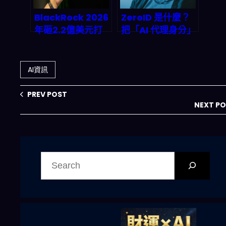
BlackRock 2026
ZeroID 是什麼？
年砸2.2億美元打
把「AI 代理身分」
造「模型機器」：
做到可驗證、可授
AI交易系統如何悄
權、可追責的開源
悄改寫股票市場規
身份平台深度解析
AI資訊
則
PREV POST
NEXT P
搜
尋