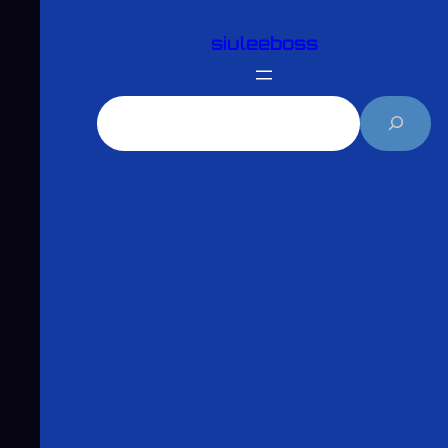
跳
siuleeboss
至
主
要
搜
內
尋
容