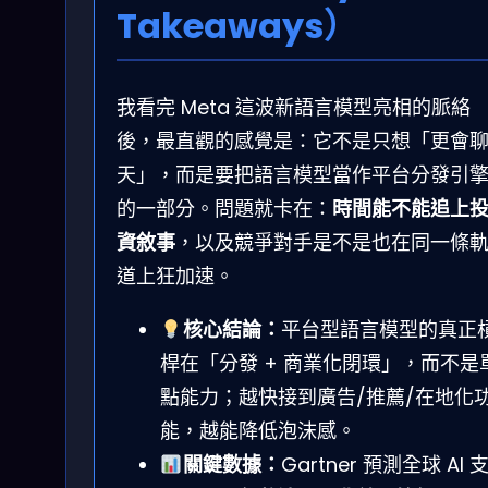
Takeaways）
我看完 Meta 這波新語言模型亮相的脈絡
後，最直觀的感覺是：它不是只想「更會
天」，而是要把語言模型當作平台分發引
的一部分。問題就卡在：
時間能不能追上
資敘事
，以及競爭對手是不是也在同一條
道上狂加速。
核心結論：
平台型語言模型的真正
桿在「分發 + 商業化閉環」，而不是
點能力；越快接到廣告/推薦/在地化
能，越能降低泡沫感。
關鍵數據：
Gartner 預測全球 AI 