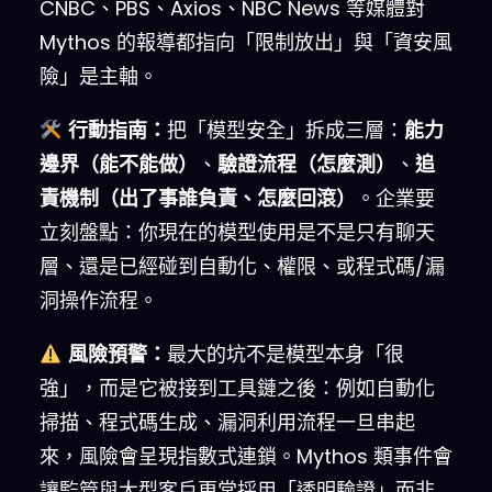
CNBC、PBS、Axios、NBC News 等媒體對
Mythos 的報導都指向「限制放出」與「資安風
險」是主軸。
行動指南：
把「模型安全」拆成三層：
能力
邊界（能不能做）
、
驗證流程（怎麼測）
、
追
責機制（出了事誰負責、怎麼回滾）
。企業要
立刻盤點：你現在的模型使用是不是只有聊天
層、還是已經碰到自動化、權限、或程式碼/漏
洞操作流程。
風險預警：
最大的坑不是模型本身「很
強」，而是它被接到工具鏈之後：例如自動化
掃描、程式碼生成、漏洞利用流程一旦串起
來，風險會呈現指數式連鎖。Mythos 類事件會
讓監管與大型客戶更常採用「透明驗證」而非