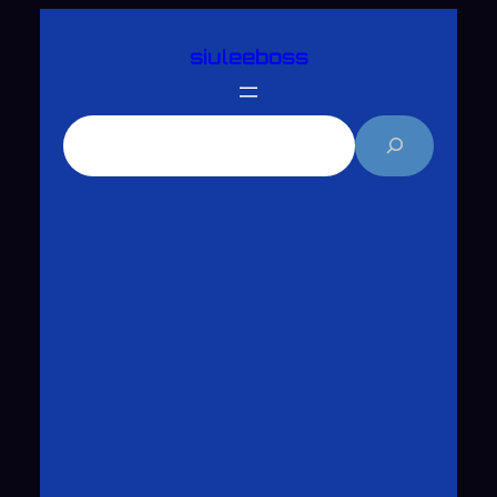
跳
siuleeboss
至
主
要
搜
內
尋
容