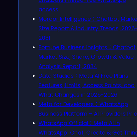
access
Mordor Intelligence：Chatbot Marke
Size Report & Industry Trends, 2026
2031
Fortune Business Insights：Chatbot
Market Size, Share, Growth & Value
Analysis Report, 2034
Data Studios：Meta AI Free Plans:
Features, Limits, Access Points, and
What Changes in 2025-2026
Meta for Developers：WhatsApp
Business Platform – AI Providers Pri
WhatsApp Official：Meta AI in
WhatsApp: Chat, Create & Get Thin