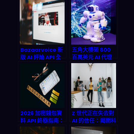
改寫企業自動化規
破800億！2026
則？2027年兆級
AI伺服器與IC載板
商機與n8n串接實
爆發期全面解析
戰全解析
Bazaarvoice 新
五角大樓砸 800
版 AI 評論 API 全
百萬美元 AI 代理
面拆解：NLP 情感
合約：2026 年個
分析如何重塑
人自動化躺平機會
2026 電商轉化率
來了？
與供應鏈決策？
2026 加密錢包資
Z 世代正在失去對
料 API 終極指南：
AI 的信任：揭開科
六大主流 API 深度
技原住民的職場焦