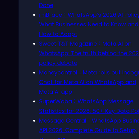
Done
imBrace：WhatsApp’s 2026 AI Policy
What Businesses Need to Know and
How to Adapt
Sweet T&T Magazine：Meta AI on
WhatsApp: The truth behind the 20
policy debate
Moneycontrol：Meta rolls out Incog
Chat for Meta AI on WhatsApp and
Meta AI app
SuperWaba：WhatsApp Message
Statistics for 2026: 50+ Key Data Po
Message Central：WhatsApp Busin
API 2026: Complete Guide to Setup,