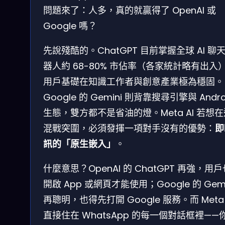
問題來了：人多，真的就贏得了 OpenAI 或
Google 嗎？
先說殘酷的。ChatGPT 目前掌握全球 AI 聊
器人約 68-80% 市佔率（各家統計略有出入
用戶基礎在知識工作者與創意產業極為穩固。
Google 的 Gemini 則背靠搜尋引擎與 Andro
生態，雙方都不是省油的燈。Meta AI 若想
混戰突圍，必須發揮一項對手沒有的優勢：
即
訊的「原生嵌入」
。
什麼意思？OpenAI 的 ChatGPT 再強，用
開啟 App 或網頁才能使用；Google 的 Gemi
再聰明，也得先打開 Google 服務。而 Meta 
直接住在 WhatsApp 的每一個對話框裡——