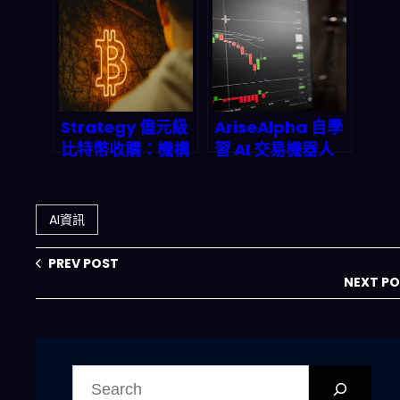
拆解與自動化實戰
慮與信任危機
策略
Strategy 億元級
AriseAlpha 自學
比特幣收購：機構
習 AI 交易機器人
資本湧入加密資產
深度拆解：強化學
的深層訊號
習如何重塑 2026
投資邏輯
AI資訊
PREV POST
NEXT P
搜
尋