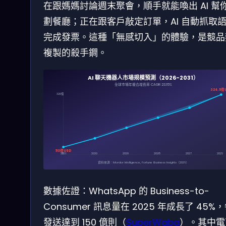
在跟媽媽討論週末聚會，順手就能喚出 AI 幫
劃餐廳；正在跟客戶敲定訂單，AI 自動抓取
完成發票。這種「無感切入」的體驗，是競品
複製的殺手鐧。
AI 聊天機器人市場規模預測（2026-2031）
全球市場年複合增長率 CAGR 23.15%
324.5億 
320億
110億 USD
2031
0
2030
2029
2028
2027
2026
資料來源：Mordor Intelligence, Fortune Business Insights（2026）
數據佐證：WhatsApp 的 Business-to-
Consumer 訊息量在 2025 年成長了 45%
發送達到 150 億則（
SuperWaba
）。其中電