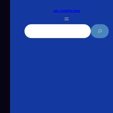
跳
siuleeboss
至
主
要
搜
內
尋
容