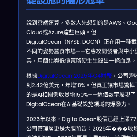
說到雲端運算，多數人先想到的是AWS、Goo
Cloud或Azure這些巨頭。但
DigitalOcean（NYSE: DOCN）正在用一種
不同的姿勢蠶食市場——它專攻開發者與中小
業，用簡化與低價策略硬生生殺出一條血路。
根據
DigitalOcean 2025年Q4財報
，公司營
到2.42億美元，年增18%。但真正讓市場驚掉
的是AI相關營收暴增150%——這個數字展現了
DigitalOcean在AI基礎設施領域的爆發力。
2026年以來，DigitalOcean股價已經上漲7
公司管理層更是大胆預告：2026年���收