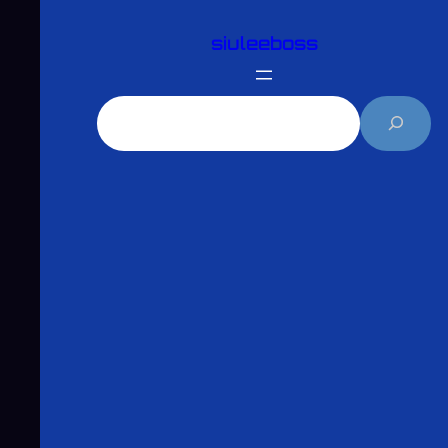
跳
siuleeboss
至
主
要
搜
內
尋
容