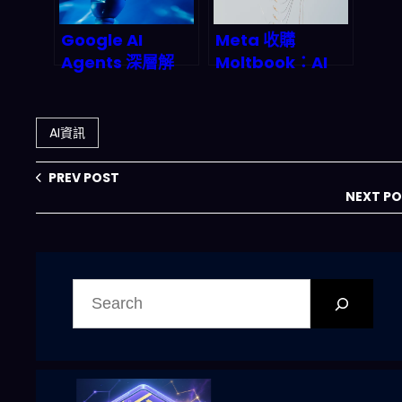
Google AI
Meta 收購
Agents 深層解
Moltbook：AI
析：從搜尋框到萬
Agent 社交革命
用助手的產業巨
如何顛覆 2027 年
變，2026年智能
的數字商業版圖？
AI資訊
代理市場誰能為
王？
PREV POST
NEXT P
搜
尋