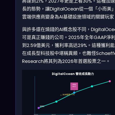
將達到21%，2027年更是上看30%。這種加
長的態勢，讓DigitalOcean從一個「小而美
雲端供應商變身為AI基礎設施領域的關鍵玩家
與許多還在燒錢的AI概念股不同，DigitalOce
可是真正賺錢的公司。2025年全年GAAP淨
到2.59億美元，獲利率高达29%。這種獲利
在成長型科技股中堪稱異類，也難怪Schaeffer
Research將其列為2026年首選股票之一。
DigitalOcean 營收成長動力
AI營收
+150%
→ 2026股價+77%
總營收
2023
2024
2025
2026
2027