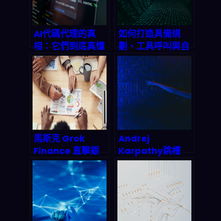
嗎？
AI代碼代理的真
如何打造具備規
相：它們到底真懂
劃、工具呼叫與自
程式碼還是唬爛？
我批判能力的進階
2026年深度解析
Agentic AI 系
統？2026 終極實
戰指南
馬斯克 Grok
Andrej
Finance 直擊銀
Karpathy跳槽
行貸款業！AI語言
Anthropic：AI安
模型結合強化學
全陣營拿下最強大
習，如何在2027
腦，矽谷人才爭奪
年重塑金融風險模
戰殺出一條血路
型與自動交易？