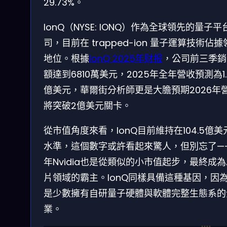
29.73%。
IonQ（NYSE: IONQ）作為全球領先的量子平
司，目前在 trapped-ion 量子運算技術佔
地位。根據
IonQ 2025年财报
，公司前三季銷
額達到6810萬美元，2025年全年營收預測為1.
億美元，華爾街分析師更是大膽預期2026年
將突破2億美元關卡。
從市值角度來看，IonQ目前維持在104.5億美
水準，這個數字或許看起來驚人，但別忘了—
年Nvidia也是從類似的小市值起步，最終成為
片領域的霸主。IonQ同樣具備這種基因，因
是少數擁有自研量子硬體與軟體完整生態系的
業。