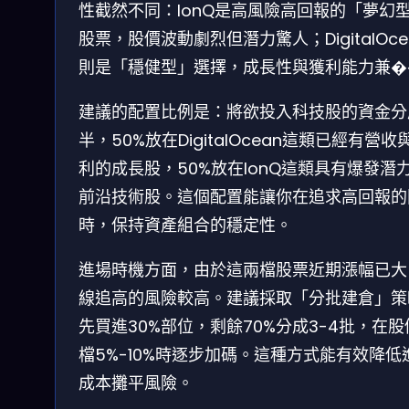
性截然不同：IonQ是高風險高回報的「夢幻
股票，股價波動劇烈但潛力驚人；DigitalOce
則是「穩健型」選擇，成長性與獲利能力兼�
建議的配置比例是：將欲投入科技股的資金分
半，50%放在DigitalOcean這類已經有營收
利的成長股，50%放在IonQ這類具有爆發潛
前沿技術股。這個配置能讓你在追求高回報的
時，保持資產組合的穩定性。
進場時機方面，由於這兩檔股票近期漲幅已大
線追高的風險較高。建議採取「分批建倉」策
先買進30%部位，剩餘70%分成3-4批，在股
檔5%-10%時逐步加碼。這種方式能有效降低
成本攤平風險。