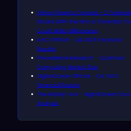
Yahoo Finance Canada – 2 Technol
Stocks With the Kind of Potential Th
Could Make Millionaires
IonQ Official – Q4 2025 Financial
Results
Precedence Research – Quantum
Computing Market Size
DigitalOcean Official – Q4 2025
Financial Results
The Motley Fool – DigitalOcean Stoc
Analysis