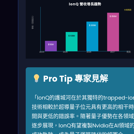
IonQ 營收增長趨勢
市場預期
營收（百萬美元）
$350M
$200M
$108M
$50M
2024
2025
2026
2027
預測
Pro Tip 專家見解
「IonQ的護城河在於其獨特的trapped-io
技術相較於超導量子位元具有更高的相干時
間與更低的錯誤率。隨著量子優勢在各領域
逐步展現，IonQ有望複製Nvidia在AI領域