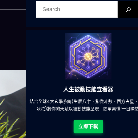
搜
尋
人生被動技能查看器
餐吃什麽的煩
結合全球4大玄學系統(生辰八字、紫微斗數、西方占星
吠陀)將你的天賦以被動技能呈現！簡單易懂!一目瞭然
立即下載