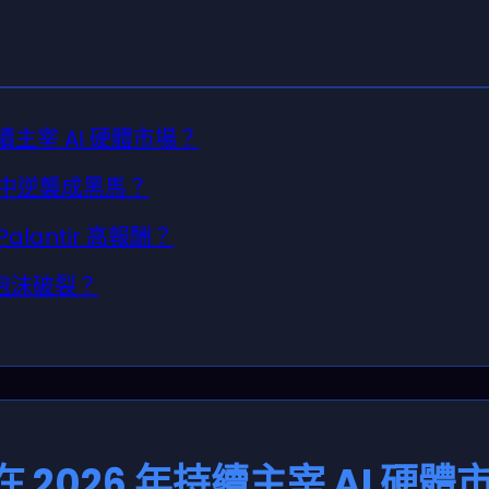
持續主宰 AI 硬體市場？
分析中逆襲成黑馬？
Palantir 高報酬？
值泡沫破裂？
何在 2026 年持續主宰 AI 硬