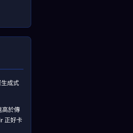
部署生成式
，遠高於傳
tir 正好卡