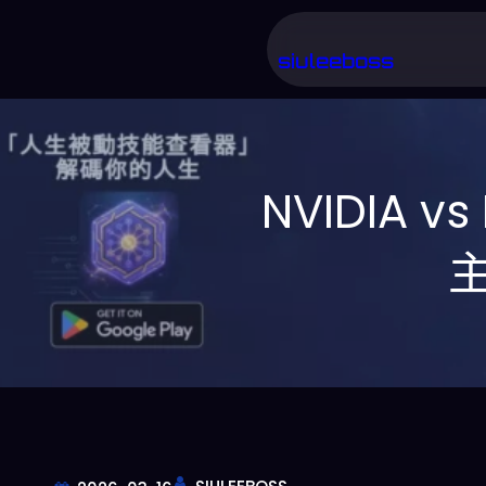
跳
至
siuleeboss
主
要
內
NVIDIA 
容