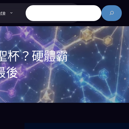
搜
re
尋
I投資聖杯？硬體霸
最後