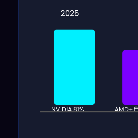
2025
NVIDIA 81%
AMD+自