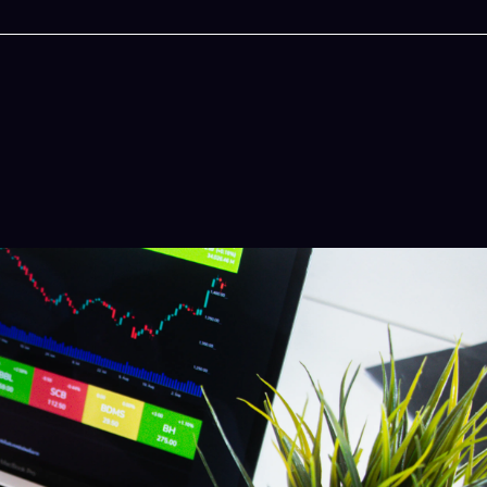
今晚吃什麽
一鍵配搭出三餸一湯的完美晚餐組合,以後免除晚
惱
立即下載