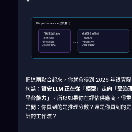
10× performance ≠ 全能替代
可能更強的地方
但部署會被限制
• 資安推理路徑
• 不公開分發
• 防守任務整合
• 僅限受控 API
• 安全控管更貼合
• 監控/合規要求
把這兩點合起來，你就會得到 2026 年很實
句話：
資安 LLM 正在從「模型」走向「受治
平台能力」
。所以如果你在評估供應商，很重
是問：你買到的是推理分數？還是你買到的是
計的工作流？