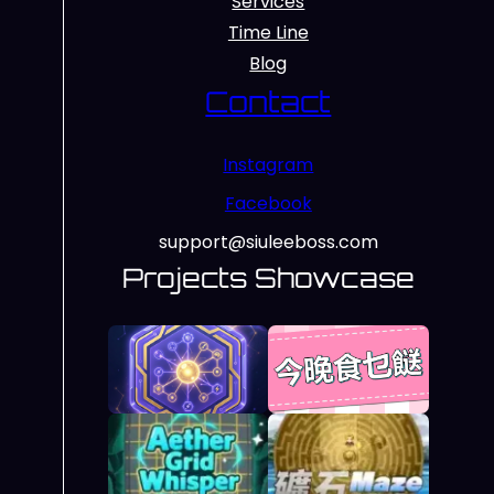
Services
Time Line
Blog
Contact
Instagram
Facebook
support@siuleeboss.com
Projects Showcase