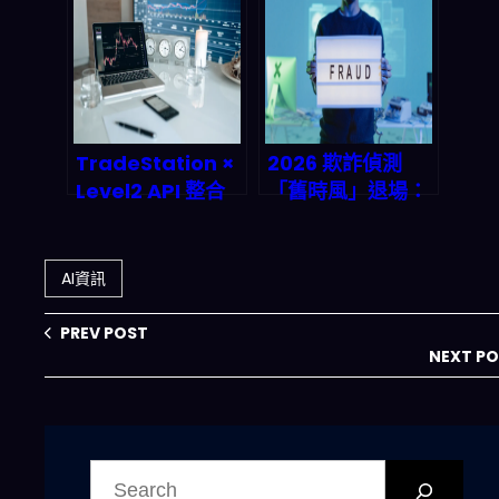
全」拉到等級—零
CoherentAI的人
信任、供應鏈與模
在迴圈、合規自動
型監控一次講清楚
化與資料治理全拆
解
TradeStation ×
2026 欺詐偵測
Level2 API 整合
「舊時風」退場：
實測：可視化自動
為什麼你需要即時
交易如何重塑
學習 + 多層辨識 +
2026 年投資者生
安全即服務
AI資訊
態
PREV POST
NEXT P
搜
尋