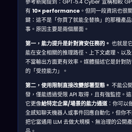
參考新聞提到：GPT‑5.4 Cyber 宣稱相較 GP
有
10× performance
。但同一段資訊也很
鍵：這不是「你買了就能全替換」的那種產品
事。原因主要是兩個層面。
第一，能力提升是針對資安任務的。
也就是
能在安全相關的推理路徑、上下文處理、以及
不當輸出方面更有效率。媒體描述它是針對防
的「受控能力」。
第二，使用限制直接改變部署型態。
不能公
發，僅能透過受限 API 取得，且有強監控。
它更像
給特定企業/場景的能力通道
：你可以
全感知聊天機器人或事件回應自動化，但你不
把它當通用 LLM 去做大規模、無治理的公開
品。