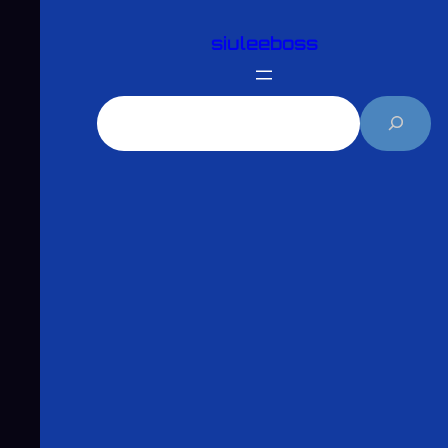
跳
siuleeboss
至
主
要
搜
內
尋
容