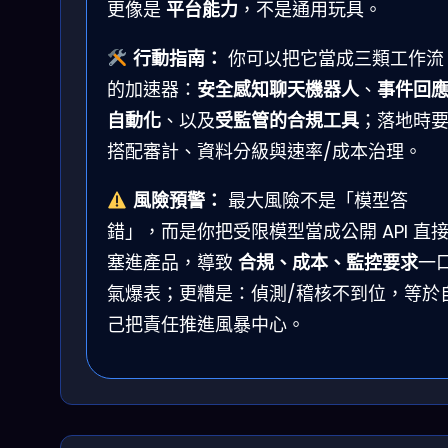
更像是
平台能力
，不是通用玩具。
行動指南：
你可以把它當成三類工作流
的加速器：
安全感知聊天機器人
、
事件回
自動化
、以及
受監管的合規工具
；落地時
搭配審計、資料分級與速率/成本治理。
風險預警：
最大風險不是「模型答
錯」，而是你把受限模型當成公開 API 直
塞進產品，導致
合規、成本、監控要求
一
氣爆表；更糟是：偵測/稽核不到位，等於
己把責任推進風暴中心。