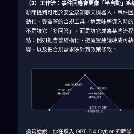
（3）工作流：事件回應會更像「半自動」系
新聞提到可用於安全感知聊天機器人、事件回
動化、受監管的合規工具。這意味著導入時的
不是讓它「多回答」，而是讓它成為某些流程
點：例如把告警結構化、把處置建議轉成可執
驟、以及把合規需求映射到政策條款。
合規（前置治理）
成本（可管理化）
• 受控 API + 監控
• 審計/資料分級
• token 外的治理成本
• 速率/整合/回滾
工作流（半自動）
• 事件回應/合規工具
換句話說：你在導入 GPT‑5.4 Cyber 的時