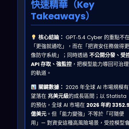
快速精華（Key
Takeaways）
核心結論：
GPT‑5.4 Cyber 的重點不
「更強就通吃」，而在「把資安任務做得
像防守系統」；同時透過
不公開分發、受
API 存取、強監控
，把模型能力導回可治理
的軌道。
關鍵數據：
2026 年全球 AI 市場規模有
望落在
兆美元級
的成長區間；以 Statista
的預估，全球 AI 市場在
2026 年約 3352.
億美元
。但「能力變強」不等於「可隨便
用」— 對資安這種高風險場景，受控模型