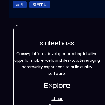
繪圖
繪圖工具
siuleeboss
Cross-platform developer creating intuitive
apps for mobile, web, and desktop. Leveraging
community experience to build quality
software.
Explore
About