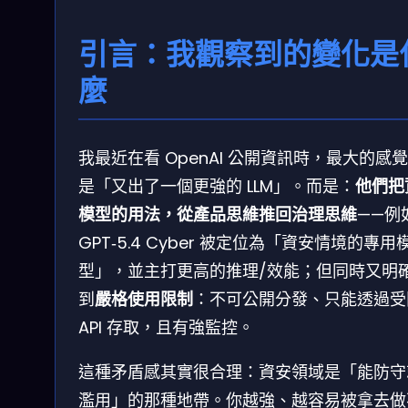
引言：我觀察到的變化是
麼
我最近在看 OpenAI 公開資訊時，最大的感
是「又出了一個更強的 LLM」。而是：
他們把
模型的用法，從產品思維推回治理思維
——例
GPT‑5.4 Cyber 被定位為「資安情境的專用
型」，並主打更高的推理/效能；但同時又明
到
嚴格使用限制
：不可公開分發、只能透過受
API 存取，且有強監控。
這種矛盾感其實很合理：資安領域是「能防守
濫用」的那種地帶。你越強、越容易被拿去做