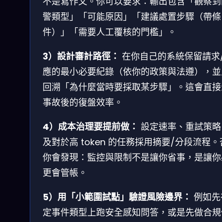
不是寫作文。你可以要求：輸出包含「觀察到
警類型」「可能原因」「建議處置步驟（帶條
件）」「需要人工覆核的門檻」。
3）設計審計路徑：
在你自己的系統保留請求
應的最小必要紀錄（依你的政策與法遵），並
回溯「為什麼當時要採取某步驟」。這會直接
事故後的復盤效率。
4）成本治理要提前做：
設定速率、重試策略
及對於高 token 的任務採用摘要/分段流程
你會發現：監控與限制不是讓你省事，是讓你
更會管帳。
5）用「小範圍試點」驗證風險邊界：
例如先
定事件類型上跑安全感知問答，或是先做合規