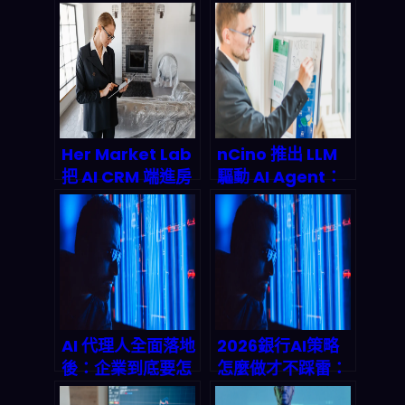
Salesforce
2026年從實驗到
DevOps 直接變成
規模化部署的五大
「語境感知」
關鍵支柱
AgentOps，
2026 會衝到什麼
規模？
Her Market Lab
nCino 推出 LLM
把 AI CRM 端進房
驅動 AI Agent：
仲日常：2026 房
貸款審批從「數
地產成交流程怎麼
天」縮到「數小
被「自動化互動＋
時」，2026 金融
個人化推薦」重
自動化會怎麼改
寫？
寫？
AI 代理人全面落地
2026銀行AI策略
後：企業到底要怎
怎麼做才不踩雷：
麼把「基礎設施安
BofA