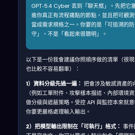
GPT‑5.4 Cyber 丟到「聊天框」。先把它
進你真正有流程痛點的節點，並且把可觀測
當成需求規格之一。你要的是「可追溯的防
守」，不是「看起來很聰明」。
以下是一份我會建議你照順序做的清單（很現
也比較不容易翻車）：
1）資料分級先過一遍：
把會涉及敏感資產的
（例如工單附件、攻擊樣本描述、內部環境資
做分級與遮蔽策略。受控 API 與監控本來就
你要更嚴格處理輸入輸出。
2）把模型輸出限制在「可執行」格式：
事件