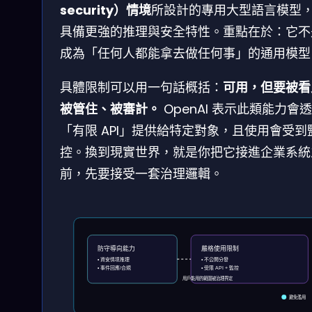
security）情境
所設計的專用大型語言模型
具備更強的推理與安全特性。重點在於：它不
成為「任何人都能拿去做任何事」的通用模型
具體限制可以用一句話概括：
可用，但要被看
被管住、被審計。
OpenAI 表示此類能力會
「有限 API」提供給特定對象，且使用會受到
控。換到現實世界，就是你把它接進企業系統
前，先要接受一套治理邏輯。
防守導向能力
嚴格使用限制
• 資安情境推理
• 不公開分發
• 事件回應/合規
• 受限 API + 監控
用戶能用的範圍被治理界定
避免濫用