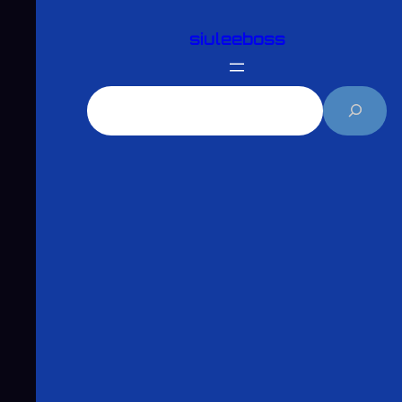
跳
siuleeboss
至
主
要
搜
內
尋
容