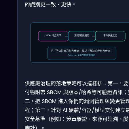
的識別更一致、更快。
SBOM 成分清單
漏洞/風險對照
事件快速定位
把「不知道自己包含什麼」改成「我知道我包含什麼」
Evidence-first 的供應鏈安全流程
供應鏈治理的落地策略可以這樣排：第一，要
付物附帶 SBOM 與版本/哈希等可驗證資訊；
二，把 SBOM 進入你們的漏洞管理與變更管
程；第三，針對 AI 硬體/容器/模型交付建立
安全基準（例如：簽章驗證、來源可追溯、變
審計）。