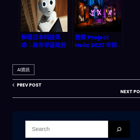
圓廠，2026 供應
鏈會怎麼重排？
解碼日本科技革
微軟 Project
命：高市早苗政府
Helix 2027 年終
砸 ¥1.5 兆美元
極賭注：Xbox 主
playing
機的 PC 化生存指
Hardball with
南
AI資訊
AI、量子計算、無
人機三大命運棋子
PREV POST
NEXT P
搜
尋