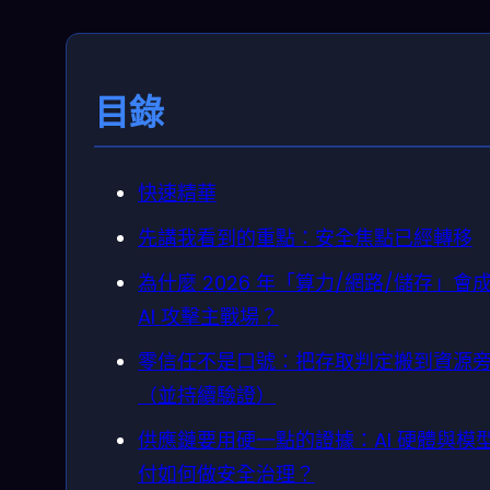
目錄
快速精華
先講我看到的重點：安全焦點已經轉移
為什麼 2026 年「算力/網路/儲存」會
AI 攻擊主戰場？
零信任不是口號：把存取判定搬到資源
（並持續驗證）
供應鏈要用硬一點的證據：AI 硬體與模
付如何做安全治理？