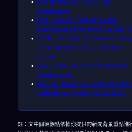
NIST SP 800-207：Zero Trust
Architecture
NIST：Artificial Intelligence Risk
Management Framework (AI RMF 1.0
NVIDIA：Security Development Lifec
for NVIDIA AI Enterprise（含 SBOM
review）
CISA：A Shared Vision of SBOM for
Cybersecurity
EUR-Lex：Rules for trustworthy artifi
intelligence in the EU（AI Act 摘要）
註：文中關鍵觀點依據你提供的新聞背景重點進