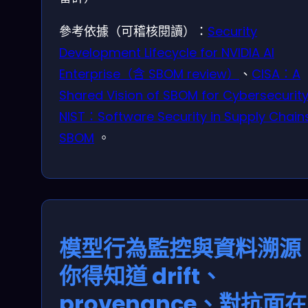
參考依據（可稽核閱讀）：
Security
Development Lifecycle for NVIDIA AI
Enterprise（含 SBOM review）
、
CISA：A
Shared Vision of SBOM for Cybersecurit
NIST：Software Security in Supply Chains
SBOM
。
模型行為監控與資料溯源
你得知道 drift、
provenance、對抗面