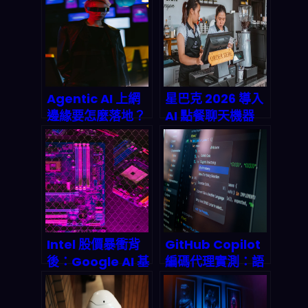
重塑消費體驗？
把供應商管理從紙
堆變透明神器？
Agentic AI 上網
星巴克 2026 導入
邊緣要怎麼落地？
AI 點餐聊天機器
從邊緣自治網路、
人：從「加速結
聯邦學習到能耗與
帳」到「重塑客戶
安全的完整剖析
體驗」的全鏈路觀
察
Intel 股價暴衝背
GitHub Copilot
後：Google AI 基
編碼代理實測：語
礎設施深化合作＋
義搜尋如何讓開發
Terafab 超級晶
速度飆升 55%？