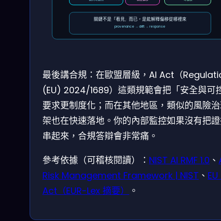
關鍵不是「看見」而已，是能解釋偏移從哪裡來
provenance → drift → response
最後講合規：在歐盟層級，AI Act（Regulati
(EU) 2024/1689）這類規範會把「安全與可
要求更制度化；而在其他地區，類似的風險治
架也在快速落地。你的內部監控如果沒有把證
串起來，合規答辯會非常痛。
參考依據（可稽核閱讀）：
NIST AI RMF 1.0
、
Risk Management Framework | NIST
、
EU 
Act（EUR-Lex 摘要）
。