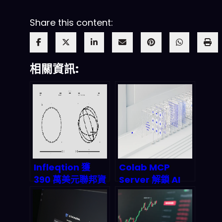
Share this content:
相關資訊:
Infleqtion 獲
Colab MCP
390 萬美元聯邦資
Server 解鎖 AI
助：中性原子量子
Agent 算力閘門:
計算的商業化破局
免費 GPU 讓智慧
點？
代理自行運作