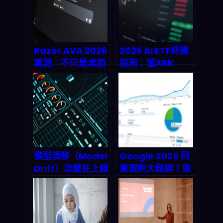
Razer AVA 2026
2026 AI ETF終極
實測：不只是桌面
指南：當ARK
助手，更是你的 AI
Innovation遇上
代理執行部隊
Global X AIQ，
投資人用n8n打造
自動化收益的隱藏
攻略
模型漂移（Model
Google 2025 同
Drift）怎麼在上線
意規則大鬆綁！取
後「偷偷降級」？
消「必要資料」要
2026 可觀測性堆
求，Analytics 與
栈與自動重訓完整
Ads 追蹤從此超簡
解法
單