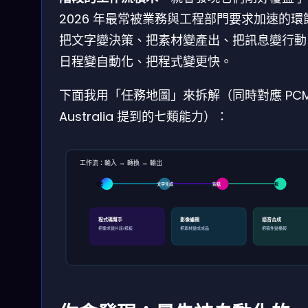
2026 年最常被業務與工程部門要求加速的環
把文字變決策、把素材變產出、把訊息變行動
日程變自動化、把程式變更快。
下面我用「任務地圖」來拆解（同時對應 PCM
Australia 提到的七類能力）：
工作流：輸入 → 轉換 → 輸出
摘要
文字生成
對話
日程
程式碼幫手
影像編輯
語音合成
把需求變片段/樣板
把素材變成成品
把稿件變播報