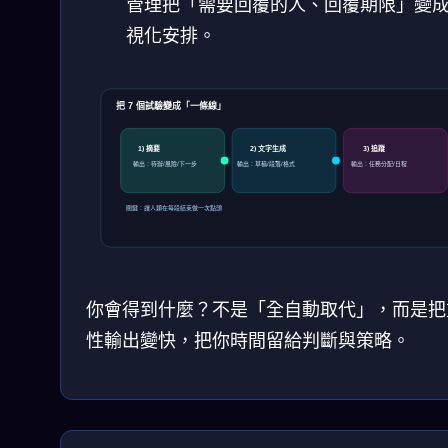
管理把「需要回覆的人、回覆期限」變
視化安排。
把 7 個試驗變成「一條線」
1) 摘要
2) 文字生成
3) 追蹤
輸出：待辦/風險/下一步
輸出：草稿/段落/格式
輸出：任務分配/日程
關鍵：讓人類在每段結束做一次點頭
你會得到什麼？不是「全自動取代」，而是把
性輸出變快，把你時間留給判斷與策略。