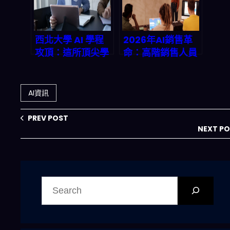
西北大學 AI 學程
2026年AI銷售革
攻頂：這所頂尖學
命：高階銷售人員
府如何改寫 2026
如何用LLM碾壓傳
年 AI 人才戰爭遊
統對手？
戲規則？
AI資訊
PREV POST
NEXT P
搜
尋