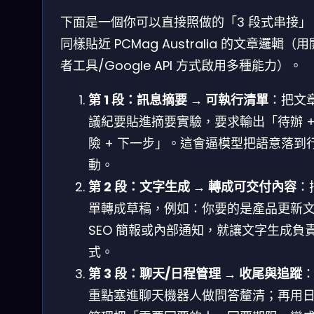
下面是一個你可以直接照做的「3 段式串接」
同樣貼近 PCMag Australia 的文章邏輯（
者工具/Google API 方式啟用多種能力）。
第 1 段：訊息摘要 → 可執行清單
：把文
議紀要貼進摘要實驗，要求輸出「待辦 +
險 + 下一步」。這會逼模型把語意落到
動。
第 2 段：文字生成 → 轉成可交付內容
：
單轉成草稿，例如：你要的是產品更新
SEO 簡報或內部通知，就讓文字生成負
式。
第 3 段：聊天/日程管理 → 收尾與追蹤
重點塞進聊天機器人做問答釐清；再用