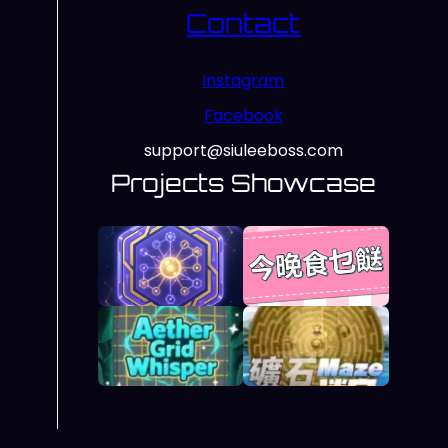
Contact
Instagram
Facebook
support@siuleeboss.com
Projects Showcase