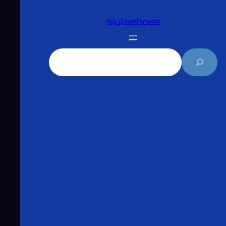
跳
siuleeboss
至
主
要
搜
內
尋
容