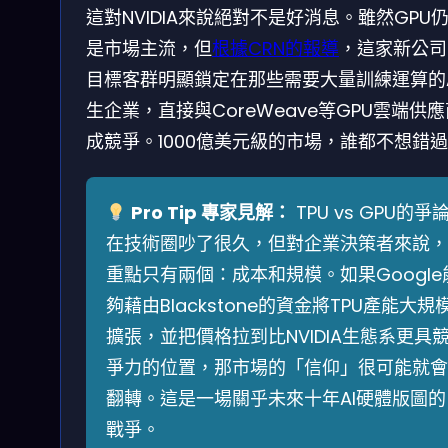
這對NVIDIA來說絕對不是好消息。雖然GPU
是市場主流，但
根據CRN的報導
，這家新公司
目標客群明顯鎖定在那些需要大量訓練運算的A
生企業，直接與CoreWeave等GPU雲端供
成競爭。1000億美元級的市場，誰都不想錯
Pro Tip 專家見解：
TPU vs GPU的爭
在技術圈吵了很久，但對企業決策者來說，
重點只有兩個：成本和規模。如果Google
夠藉由Blackstone的資金將TPU產能大規
擴張，並把價格拉到比NVIDIA生態系更具
爭力的位置，那市場的「信仰」很可能就會
翻轉。這是一場關乎未來十年AI硬體版圖的
戰爭。