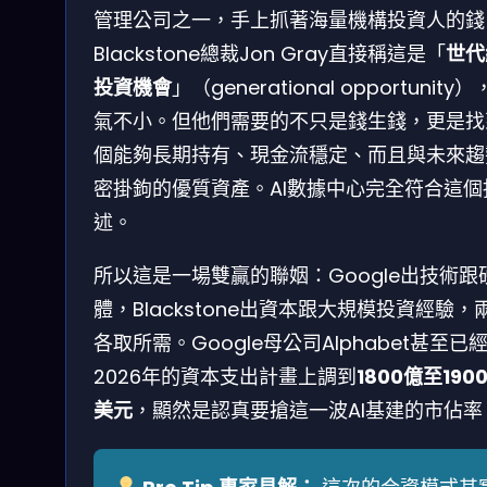
管理公司之一，手上抓著海量機構投資人的錢
Blackstone總裁Jon Gray直接稱這是「
世代
投資機會
」（generational opportunity
氣不小。但他們需要的不只是錢生錢，更是找
個能夠長期持有、現金流穩定、而且與未來趨
密掛鉤的優質資產。AI數據中心完全符合這個
述。
所以這是一場雙贏的聯姻：Google出技術跟
體，Blackstone出資本跟大規模投資經驗，
各取所需。Google母公司Alphabet甚至已
2026年的資本支出計畫上調到
1800億至190
美元
，顯然是認真要搶這一波AI基建的市佔率