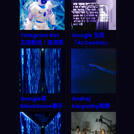
如何改寫人機互動
如何顛覆 2026 雲
規則？（開發者視
端算力版圖？
角）
Telegram Bot
Google 全面
互相對話！這項更
「AI‑Centric」
新如何引爆 2027
化：舊搜尋引擎經
年多智能體協作浪
濟被推翻，2026–
潮？
2027 新商業帝國
如何改寫兆元規
則？
Google與
Andrej
Blackstone聯手
Karpathy跳槽
打造AI雲端帝國：
Anthropic：AI安
這場聯姻將如何改
全陣營拿下最強大
寫2026年科技版
腦，矽谷人才爭奪