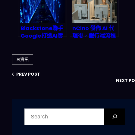
圖？
戰殺出一條血路
Blackstone聯手
nCino 發佈 AI 代
Google打造AI雲
理後，銀行端流程
端帝國：為什麼50
可能直接少掉
億美元投資是
70% 時間：2026
2027年最瘋狂的
你該怎麼跟上
AI資訊
商業賭注？
PREV POST
NEXT P
搜
尋