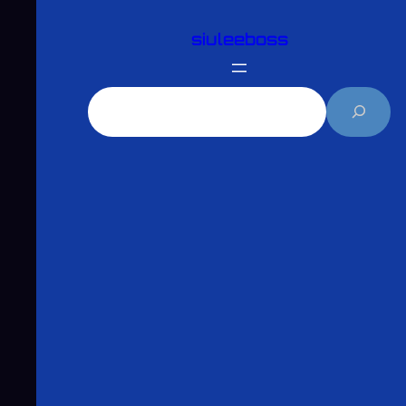
跳
siuleeboss
至
主
要
搜
內
尋
容