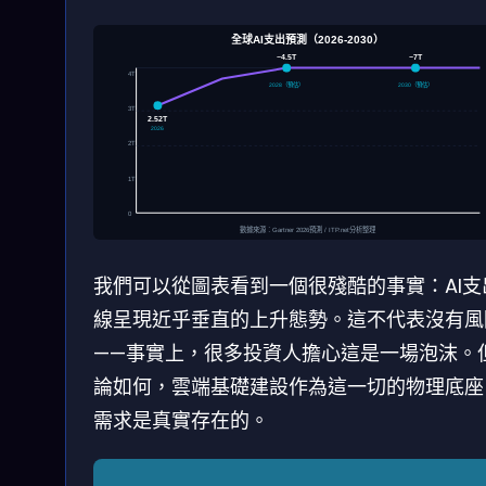
全球AI支出預測（2026-2030）
~4.5T
~7T
4T
2028（預估）
2030（預估）
3T
2.52T
2026
2T
1T
0
數據來源：Gartner 2026預測 / ITP.net分析整理
我們可以從圖表看到一個很殘酷的事實：AI支
線呈現近乎垂直的上升態勢。這不代表沒有風
——事實上，很多投資人擔心這是一場泡沫。
論如何，雲端基礎建設作為這一切的物理底座
需求是真實存在的。