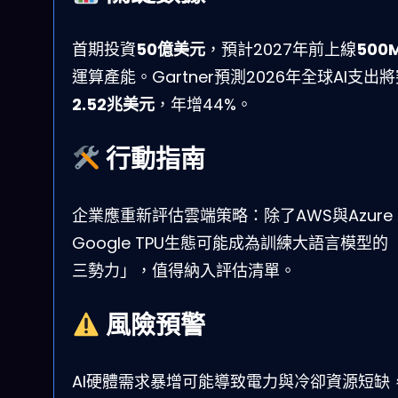
首期投資
50億美元
，預計2027年前上線
500
運算產能。Gartner預測2026年全球AI支出
2.52兆美元
，年增44%。
行動指南
企業應重新評估雲端策略：除了AWS與Azure
Google TPU生態可能成為訓練大語言模型的
三勢力」，值得納入評估清單。
風險預警
AI硬體需求暴增可能導致電力與冷卻資源短缺