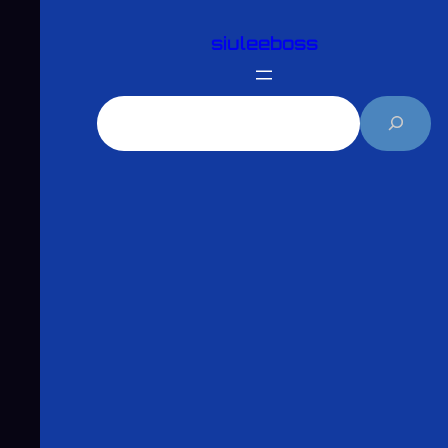
跳
siuleeboss
至
主
要
搜
內
尋
容