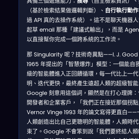
具備三個遞進能力：
搜尋
（自主檢索資訊）、
（基於檢索結果做邏輯判斷）、
自行執行動作
過 API 真的去操作系統）。這不是聊天機器
起草 email 那種「建議式輸出」，而是 Agen
以直接幫你完成一個跨系統的工作流。
那 Singularity 呢？技術奇異點——I. J. Good
1965 年提出的「智慧爆炸」模型：一個能自
級的智能體進入正回饋循環，每一代比上一代
明、迭代更快，最終產生遠超人類的超級智能
Google 刻意用這個詞，顯然是在打心理牌
開發者和企業客戶，「我們正在接近那個拐點
Vernor Vinge 1993 年的論文寫得更直白—
人類創造出比自己更聰明的智能體，人類時代
束了。Google 不會笨到說「我們要終結人類