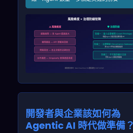
風險維度 × 治理防線矩陣
⚠️ 風險維度
🛡️ 治理防線
級聯故障 — 多 Agent 錯誤放大
防線一：最小必要權限 (Least Privilege)
每個 Agent 只能存取任務所需 API
權限蔓延 — API 授權未回收
防線二：治理閘道 (Governance Gateway
跨 Agent 呼叫必須經過審查
問責真空 — 自主決策的法律空白
防線三：不可篡改審計日誌
所有 Agent 決策全程留痕
炒作風險 — Singularity 敘事過度承諾
風險框架參考：Bain Cloud Next ’26 觀察報告 / NIST AI RMF
開發者與企業該如何為
Agentic AI 時代做準備