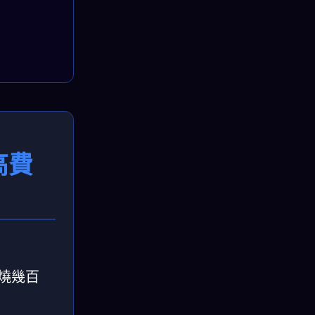
高費
就燒幾百