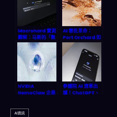
機器人交友革命？
年的程式碼洪流？
Macrohard 實測
AI 審批革命：
觀察：马斯的「數
Port Orchard 如
位Optimus」能
何用人工智慧駭入
否顛覆整個軟體產
建築執照流程？
業？
NVIDIA
參議院 AI 清單出
NemoClaw 企業
爐！ChatGPT、
自動化：開源 AI
Gemini、
代理平台如何顛覆
Copilot 成官方指
2026 年工作流程
定，Claude 落選
AI資訊