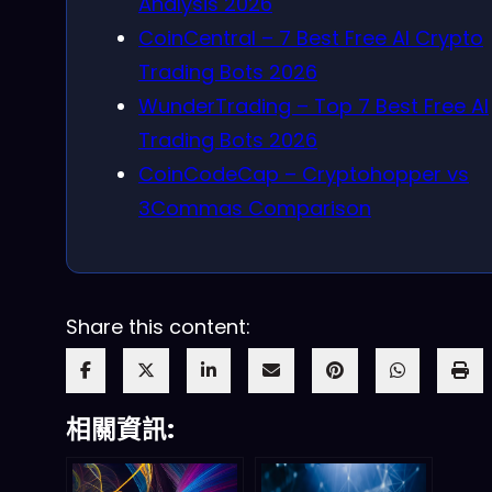
Analysis 2026
CoinCentral – 7 Best Free AI Crypto
Trading Bots 2026
WunderTrading – Top 7 Best Free AI
Trading Bots 2026
CoinCodeCap – Cryptohopper vs
3Commas Comparison
Share this content:
相關資訊: