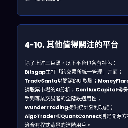
4-10. 其他值得關注的平台
除了上述三巨頭，以下平台也各有特色：
Bitsgap
主打「跨交易所統一管理」介面；
TradeSanta
以簡潔的UI取勝；
MoneyFlar
調股票市場的AI分析；
ConfluxCapital
標榜
手到專業交易者的全階段適用性；
WunderTrading
提供統計套利功能；
AlgoTrader
和
QuantConnect
則是開源方
適合有程式背景的進階用戶。