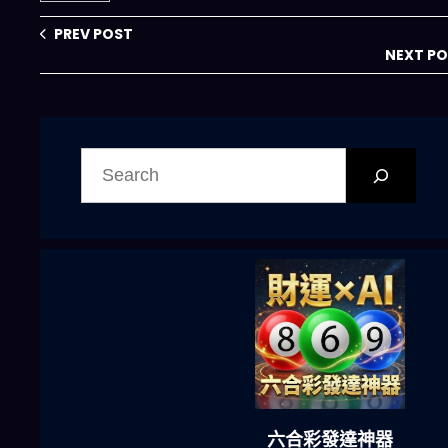
揭示政府 AI 監管
新趨勢
PREV POST
NEXT P
搜
尋
六合彩發達神器