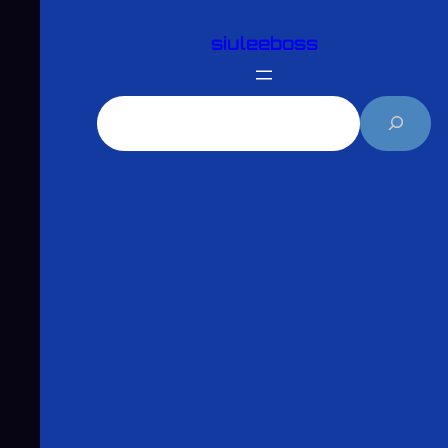
跳
siuleeboss
至
主
要
搜
內
尋
容