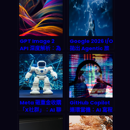
GPT Image 2
Google 2026 I/O
API 深度解析：為
拋出 Agentic 旅
何多語言影像生成
行預訂炸彈：AI 代
將在2026顛覆全
理如何一鍵改寫全
球電商行銷與內容
球旅遊產業遊戲規
創作產業鏈？
則？
Meta 砸重金收購
GitHub Copilot
「X社群」：AI 聊
連環當機：AI 寫程
天機器人社交平台
式霸主的基礎設施
即將點燃 2026 年
為何撐不住 2026