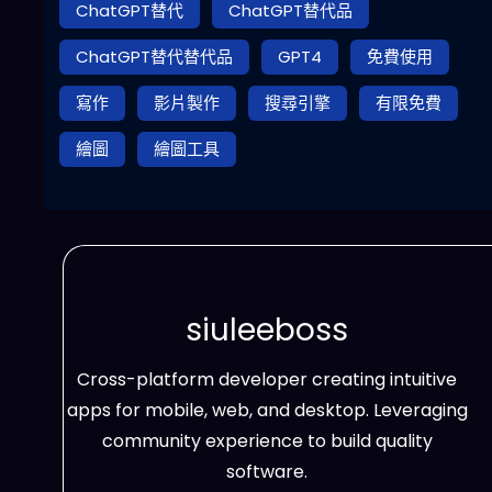
ChatGPT替代
ChatGPT替代品
ChatGPT替代替代品
GPT4
免費使用
寫作
影片製作
搜尋引擎
有限免費
繪圖
繪圖工具
siuleeboss
Cross-platform developer creating intuitive
apps for mobile, web, and desktop. Leveraging
community experience to build quality
software.