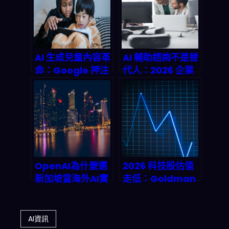
具將迎來怎樣的革
失
命？
AI 生成兒童內容革
AI 輔助諮詢不是替
命：Google 押注
代人：2026 企業
Animaj 如何顛覆
會怎麼「把決策提
YouTube kids 內
速、把信任留住」
容產業鏈
OpenAI為什麼選
2026 科技股估值
新加坡當海外AI實
走低：Goldman
驗室據點？3個不
Sachs 指出「低
為人知的商業佈局
價買入」的機會與
解析
風險，投資人該怎
AI資訊