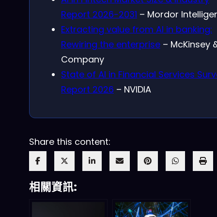
Report 2026-2031
– Mordor Intellige
Extracting value from AI in banking:
Rewiring the enterprise
– McKinsey 
Company
State of AI in Financial Services Sur
Report 2026
– NVIDIA
Share this content:
相關資訊: