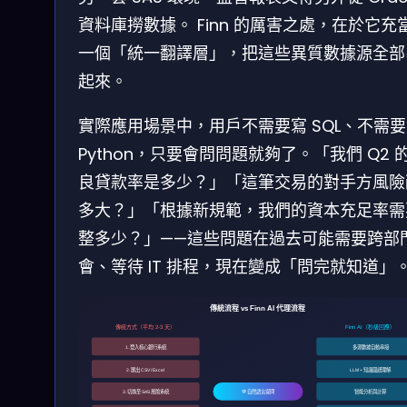
資料庫撈數據。 Finn 的厲害之處，在於它充
一個「統一翻譯層」，把這些異質數據源全部
起來。
實際應用場景中，用戶不需要寫 SQL、不需
Python，只要會問問題就夠了。「我們 Q2 
良貸款率是多少？」「這筆交易的對手方風險
多大？」「根據新規範，我們的資本充足率需
整多少？」——這些問題在過去可能需要跨部
會、等待 IT 排程，現在變成「問完就知道」
傳統流程 vs Finn AI 代理流程
傳統方式（平均 2-3 天）
Finn AI（秒級回應）
1. 登入核心銀行系統
多源數據自動串接
2. 匯出 CSV / Excel
LLM + 知識圖譜理解
3. 切換至 SAS 風險系統
💬 自然語言提問
智能分析與計算