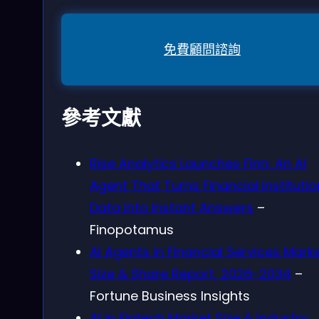
免費顧問諮詢
參考文獻
Rise Analytics Launches Finn: An AI
Agent That Turns Financial Institutio
Data into Instant Answers
–
Finopotamus
AI Agents in Financial Services Mark
Size & Share Report, 2026-2034
–
Fortune Business Insights
AI in Fintech Market Size & Industry