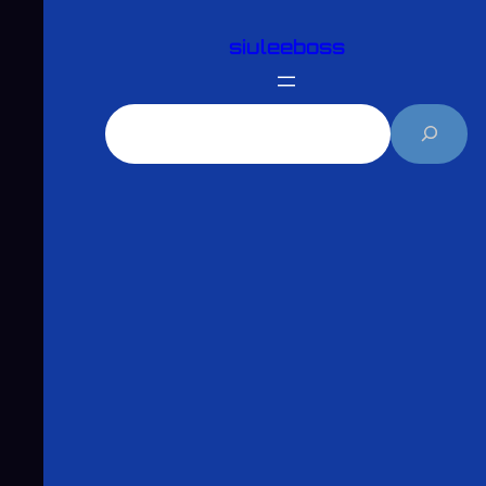
跳
siuleeboss
至
主
要
搜
內
尋
容