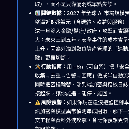
取），而不是只靠漏洞或單點失誤。
關鍵數據：
2027 年全球 AI 市場規模
望逼近
8 兆美元
（含硬體、軟體與服務）
遠一旦滲入金融/醫療/政府，攻擊面會跟
大；未來三到五年，安全事件的成本會呈
上升，因為外溢到數位資產管理的「連動
險」更難切斷。
行動指南：
用 n8n（可自架）把「安
收集→去重→告警→回應」做成半自動流
同時把密鑰輪替、端到端加密與稽核日誌
接起來，讓你能追、能停、能回。
風險預警：
如果你現在還沒把監控腳本
訊加密與模型異常偵測串成閉環，那下一
交工程與資料外洩攻擊，會比你預想更快