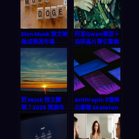
標準，終結代理人
偽造與數據污染亂
象
Elon Musk 推文被
阿里Qwen模型＋
做成預測市場
自研晶片雙引擎啟
2026 爆賺 8 萬美
動：中國AI工廠全
元：名人社交如何
棧霸權的深度拆解
變成兆美元級金融
賭局
把 Musk 推文變
Anthropic 3億美
現？2026 預測市
元豪賭 Skeleton
場自動化套利實戰
Key：為何
與 AI 流水線拆解
developer 被迫
重新選邊站？