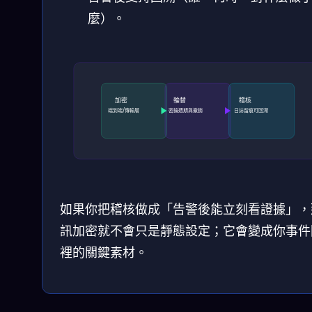
麼）。
加密
輪替
稽核
端到端/傳輸層
密鑰週期與撤銷
日誌留痕可回溯
如果你把稽核做成「告警後能立刻看證據」，
訊加密就不會只是靜態設定；它會變成你事件
裡的關鍵素材。