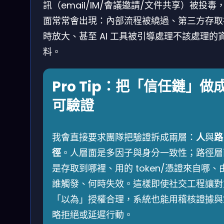
訊（email/IM/會議邀請/文件共享）被投毒
面常常會出現：內部流程被繞過、第三方存取
時放大、甚至 AI 工具被引導處理不該處理的
料。
Pro Tip：把「信任鏈」做
可驗證
我會直接要求團隊把驗證拆成兩層：
人
與
路
徑
。人層面是多因子與身分一致性；路徑層
是存取到哪裡、用的 token/憑證來自哪、
誰觸發、何時失效。這樣即使社交工程讓對
「以為」授權合理，系統也能用稽核證據與
略拒絕或延遲行動。