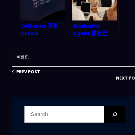
Jefferies 買進
Workable
Credo
Agent 重磅登
Technology（C
場：Agentic AI
RDO）目標價 175
如何顛覆傳統招聘
美元：AI 日內交易
流程？2026 年完
AI資訊
平台背後，2026
整的深度剖析與市
產業鏈到底在押什
場預測
PREV POST
麼？
NEXT P
搜
尋