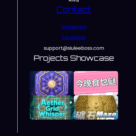
Contact
Instagram
Facebook
support@siuleeboss.com
Projects Showcase