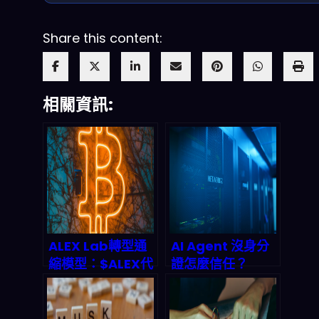
Share this content:
相關資訊:
ALEX Lab轉型通
AI Agent 沒身分
縮模型：$ALEX代
證怎麼信任？
幣回購燒毀機制與
Infoblox與
2026年Stacks生
GoDaddy聯手打
態價值前景
造DNS身份驗證新