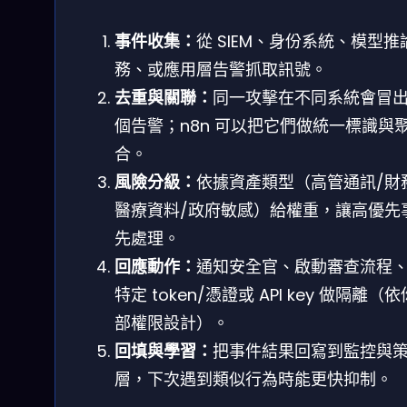
事件收集：
從 SIEM、身份系統、模型推
務、或應用層告警抓取訊號。
去重與關聯：
同一攻擊在不同系統會冒
個告警；n8n 可以把它們做統一標識與
合。
風險分級：
依據資產類型（高管通訊/財
醫療資料/政府敏感）給權重，讓高優先
先處理。
回應動作：
通知安全官、啟動審查流程
特定 token/憑證或 API key 做隔離（
部權限設計）。
回填與學習：
把事件結果回寫到監控與
層，下次遇到類似行為時能更快抑制。