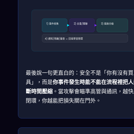
1) 事件收集
2) 去重/關聯
3) 風險分級
4) 通知/隔離/審查 → 回填學習閉環
最後說一句更直白的：安全不是「你有沒有買
具」，而是
你事件發生時能不能在流程裡把人
斷時間壓縮
。當攻擊會瞄準高管與通訊，越快
閉環，你越能把損失關在門外。