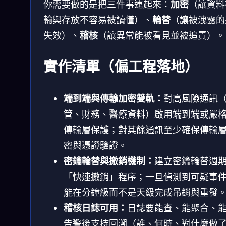
你需要做的是把三件事連起來：
加密
（讓資料
輸與存放不容易被讀懂）、
輪替
（讓被洩露的
失效）、
稽核
（讓異常能被看見並被追責）。
實作清單（偏工程落地）
端到端與傳輸加密雙軌：
對高風險通訊
管、財務、醫療資料）啟用端到端或嚴
傳輸層保護；對其餘通訊至少確保傳輸
密與憑證驗證。
密鑰輪替與撤銷機制：
建立密鑰輪替週
「快速撤銷」程序；一旦偵測到可疑事
能在分鐘級而不是天級完成吊銷與重發
稽核日誌可用：
日誌要能查、能聚合、
告警後支持回溯（誰、何時、對什麼做