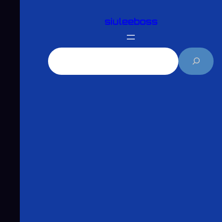
跳
siuleeboss
至
主
要
搜
內
尋
容