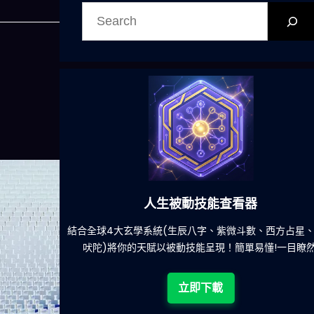
搜
尋
人生被動技能查看器
餐吃什麽的煩
結合全球4大玄學系統(生辰八字、紫微斗數、西方占星
吠陀)將你的天賦以被動技能呈現！簡單易懂!一目瞭然
立即下載