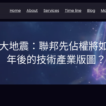
Home
About
Services
Time line
Blog
Mo
管大地震：聯邦先佔權將如
年後的技術產業版圖