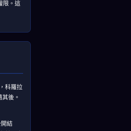
權限。這
，科羅拉
隨其後。
公開結