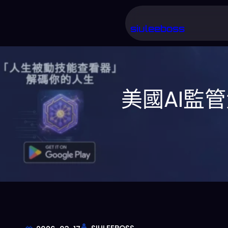
跳
至
siuleeboss
主
要
內
美國AI監
容