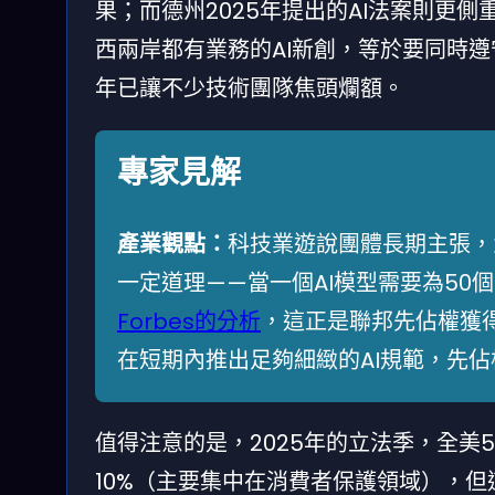
果；而德州2025年提出的AI法案則更
西兩岸都有業務的AI新創，等於要同時遵
年已讓不少技術團隊焦頭爛額。
專家見解
產業觀點：
科技業遊說團體長期主張，
一定道理——當一個AI模型需要為50
Forbes的分析
，這正是聯邦先佔權獲
在短期內推出足夠細緻的AI規範，先
值得注意的是，2025年的立法季，全美5
10%（主要集中在消費者保護領域），