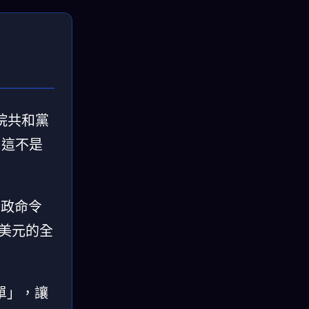
院共和黨
—這不是
行政命令
兆美元的全
單」，讓