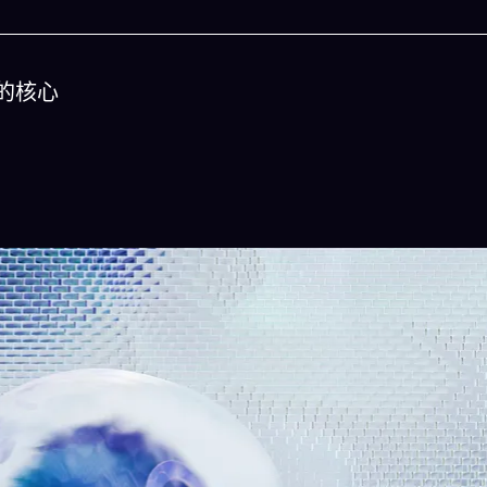
的核心
今晚吃什麽
一鍵配搭出三餸一湯的完美晚餐組合,以後免除晚
惱
立即下載