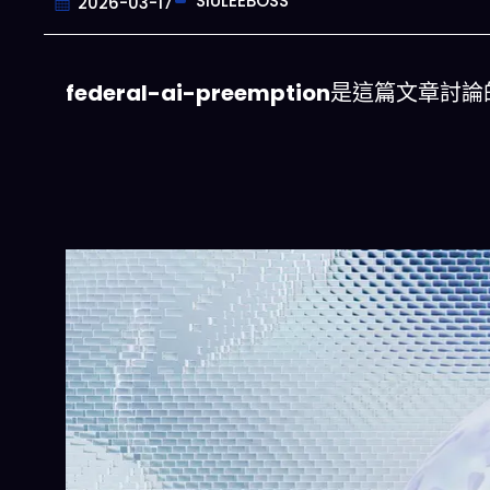
SIULEEBOSS
2026-03-17
federal-ai-preemption
是這篇文章討論