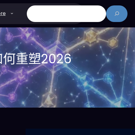
搜
re
尋
何重塑2026
？