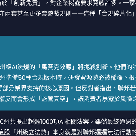
側重於「創新免責」，對企業揭露要求寬鬆許多。一
守兩套甚至更多套遊戲規則——這種「合規碎片化」在
州級AI法規的「馬賽克效應」將扼殺創新。他們的
個州準備50種合規版本時，研發資源勢必被稀釋。根
得部分業界支持的核心原因。但反對者指出，聯邦若
佔權反而會形成「監管真空」，讓消費者暴露於風險
0州共提出超過1000項AI相關法案，雖然最終通過
但這股「州級立法熱」本身就是對聯邦遲遲無法行動