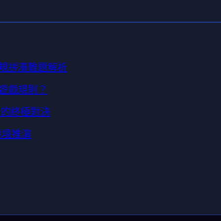
法規拼湊難題解析
寫遊戲規則？
權的終極對決
情境推演