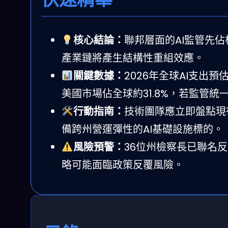
核心結論：
聯邦層面的AI監管先
產業鏈將產生結構性重組效應。
關鍵數據：
2026年全球AI支出預
美國市場佔全球約31.8%，若監管統
行動指南：
技術團隊應立即盤點現
備跨州營運彈性的AI基礎設施標的。
風險預警：
36位州檢察長已聯名
略可能面臨政策反覆風險。