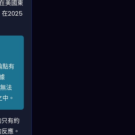
家在美國東
2025
論點有
據
無法
之中。
的只有約
的反應。