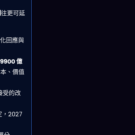
制
往更可延
優化回應與
9900 億
成本、價值
接受的改
，2027