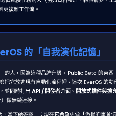
」的低風險任務切入（例如資料整理、報表摘要、工
到更複雜工作流。
erOS 的「自我演化記憶」
，因為這種品牌升級 + Public Beta 的東
把它放進現有自動化流程裡。這次 EverOS 的動
」，並同時打出
API / 開發者介面
、
開放式插件與擴
er）做無縫連接。
懂你話，當下給答案」；現在它希望更像「做過的事會