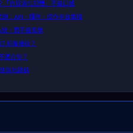
在改什麼？「自我演化記憶」不是口號
 供應鏈：API、插件、協作平台串接
控系統，而不是玄學
27 前後被砍？
適不適合你？
評估落地路線