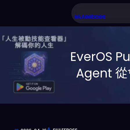
跳
至
siuleeboss
主
要
內
EverOS 
容
Agent