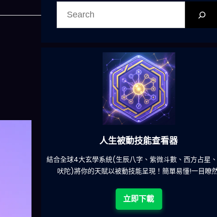
搜
尋
人生被動技能查看器
餐吃什麽的煩
結合全球4大玄學系統(生辰八字、紫微斗數、西方占星
吠陀)將你的天賦以被動技能呈現！簡單易懂!一目瞭然
立即下載