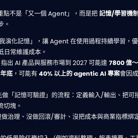
a 的重點不是「又一個 Agent」，而是把
記憶/學習機
步。
「自我演化記憶」，讓 Agent 在使用過程持續學習，
低日常維護成本。
n 指出 AI 產品與服務市場到 2027 可能達
7800 億～
7 年底
，可能有
40% 以上的 agentic AI 專案
會因
t，先做「記憶可驗證」的流程：定義輸入/輸出、把可
作流切塊。
沒做治理、沒做回滾/審計、沒把成本與商業指標綁定