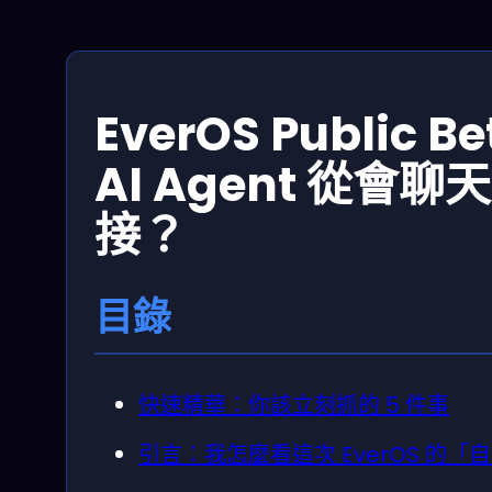
EverOS Publi
AI Agent 從
接？
目錄
快速精華：你該立刻抓的 5 件事
引言：我怎麼看這次 EverOS 的