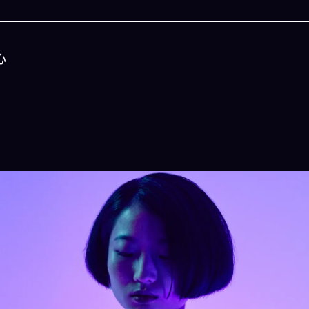
心
今晚吃什麽
一鍵配搭出三餸一湯的完美晚餐組合,以後免除晚
惱
立即下載