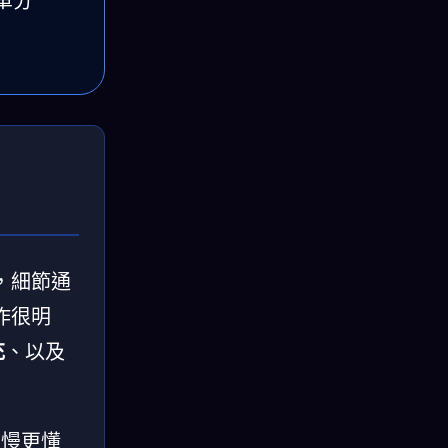
單分
西，細節通
作很明
充
、以及
慢慢更懂