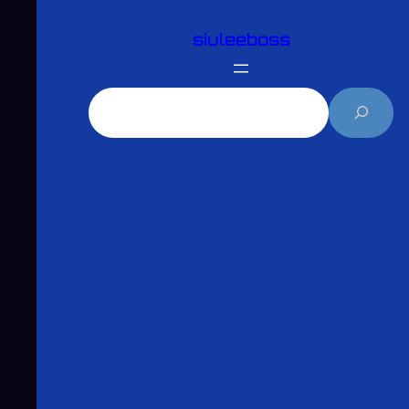
跳
siuleeboss
至
主
要
搜
內
尋
容