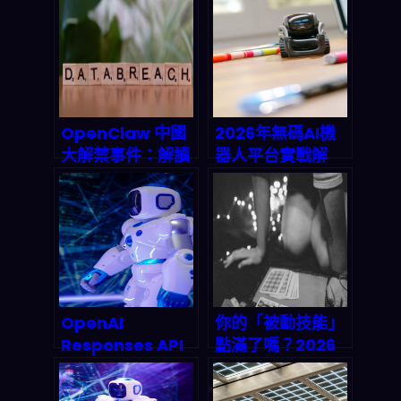
OpenClaw 中國
2026年無碼AI機
大解禁事件：解讀
器人平台實戰解
AI 代理工具的監管
析：拖放式機器人
轉折點與 2026 產
平台的利潤有多
業鏈重組
大？
OpenAI
你的「被動技能」
Responses API
點滿了嗎？2026
電腦環境實測：
年運勢解碼｜揭開
2026年AI Agent
天生天賦的 RPG