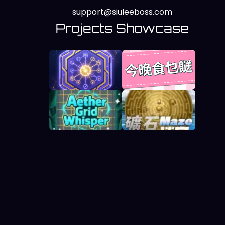
support@siuleeboss.com
Projects Showcase