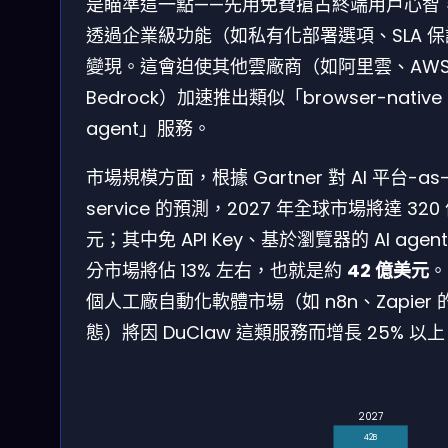
是瞄準這一點——先用免費搶占終端用戶心智
透過企業級功能（如私有化部署選項、SLA 
變現。這會迫使其他雲廠商（如阿里雲、AW
Bedrock）加速推出類似「browser-native
agent」服務。
市場規模方面，根據 Gartner 對 AI 平台-as-
service 的預測，2027 年全球市場將達 320
元；其中免 API Key、基於瀏覽器的 AI agent
分市場將佔 13% 左右，也就是約
42 億美元
。
個人工廠自動化軟體市場（如 n8n、Zapier 
態）將因 DuClaw 這類服務而增長 25% 以
2027
42B