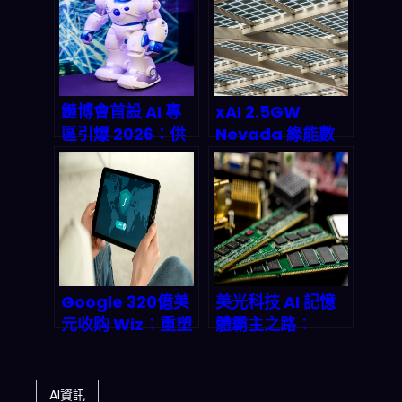
自動化工作流完整
技能密碼
部署指南
鏈博會首設 AI 專
xAI 2.5GW
區引爆 2026：供
Nevada 綠能數
應鏈將進入「預測
據中心：馬斯克的
性自動化」新紀元
能源
autonomous 遊
戲規則改變者
Google 320億美
美光科技 AI 記憶
元收购 Wiz：重塑
體霸主之路：
云安全版图的终极
2026 年 HBM 產
一战
能 sold out 引發
的記憶體新週期
AI資訊