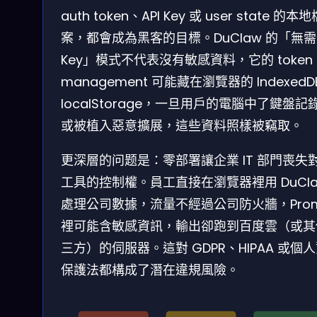
auth token、API Key 或 user state 的本地
案，都會成為黑客的目標。DuClaw 的「無需 
Key」模式不代表沒有敏感資料，它的 token
management 可能藏在瀏覽器的 IndexedD
localStorage，一旦用戶的電腦中了鍵盤記
或被植入惡意擴展，這些資料照樣被竊取。
更深層的问题是：零部署讓企業 IT 部門喪失對 
工具的控制權。員工直接在瀏覽器裡用 DuCl
處理公司數據，流量不經過公司防火牆，Prom
裡可能含敏感資訊，輸出卻跑到百度雲（或其
三方）的伺服器。這對 GDPR、HIPAA 或個
保護法都構成了潛在違規風險。