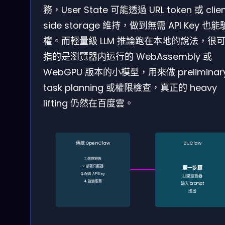
務，User State 可能透過 URL token 或 clien
side storage 維持，做到無需 API Key 也能
權。而輕量級 LLM 推論跑在本地的說法，很
指的是瀏覽器内运行的 WebAssembly 或
WebGPU 版本的小模型，用來做 preliminar
task planning 或權限檢查，真正的 heavy
lifting 仍然在百度雲。
傳統 OpenClaw
DuClaw
1. 選擇鏡像
2. 部署伺服器
單一步驟
3. 配置 API Key
打開瀏覽器
4. 啟動服務
輸入 prompt
送出