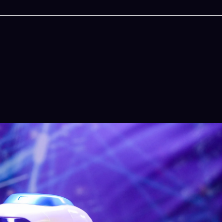
人生被動技能查看器
免除晚餐吃什麽的煩
結合全球4大玄學系統(生辰八字、紫微斗數、西
吠陀)將你的天賦以被動技能呈現！簡單易懂!一
立即下載