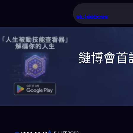
跳
至
siuleeboss
主
要
內
鏈博會首設
容