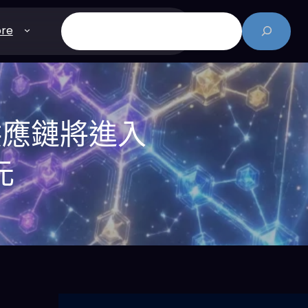
搜
re
尋
：供應鏈將進入
元