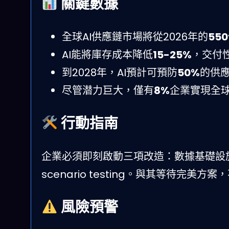
關鍵數據
全球AI供應鏈市場將從2026年的
55
AI能將庫存成本降低
15-25%
，交付
到2028年，AI預計可預防
50%
的供應
尽管潜力巨大，僅有
8%
企業實現全球
行動指南
企業必須即刻啟動三項改造：數據基礎設
scenario testing。與其等待完美
風險預警