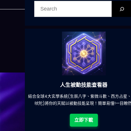
搜
尋
六合彩發達神器
方占星、印度
減少超過500萬個低概率中獎組合，提高中獎率
目瞭然!
立即下載