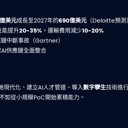
0億美元
成長至2027年的
690億美元
（Deloitte預
性能提升
20-35%
，運輸費用減少
10-20%
鏈中斷事故（Gartner）
AI供應鏈全面整合
施現代化、建立AI人才管道、導入
數字孿生
技術進
方案，不如從小規模PoC開始累積能力。