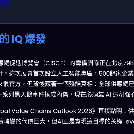
登場
 IQ 爆發
鏈促進博覽會（CISCE）的籌備團隊正在北京79
計。這次展會首次設立人工智能專區，500餘家企
來很官方，但背後藏著一個殘酷真相：全球供應鏈
等一系列黑天鵝事件揍成內傷，現在必須靠 AI 這劑強
l Value Chains Outlook 2026》直接點
變的代價巨大，但AI正是實現這目標的关键 lev