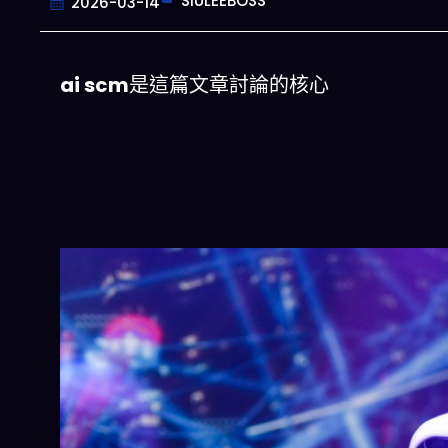
SIULEEBOSS
2026-03-14
ai scm
是這篇文章討論的核心
今晚吃什麽
一鍵配搭出三餸一湯的完美晚餐組合,以後
惱
立即下載