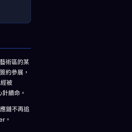
8藝術區的某
業簽約參展，
已經被
心針續命。
明：供應鏈不再追
er。