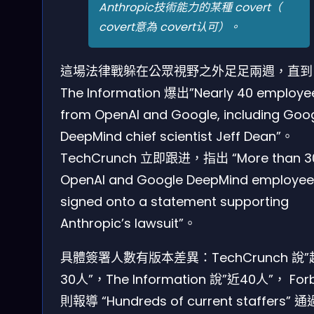
Anthropic技術能力的某種 covert（
covert意為 covert认可）。
這場法律戰躲在公眾視野之外足足兩週，直到
The Information 爆出”Nearly 40 employe
from OpenAI and Google, including Goo
DeepMind chief scientist Jeff Dean”。
TechCrunch 立即跟进，指出 “More than 3
OpenAI and Google DeepMind employee
signed onto a statement supporting
Anthropic’s lawsuit”。
具體簽署人數有版本差異：TechCrunch 說
30人”，The Information 說”近40人”， For
則報導 “Hundreds of current staffers” 