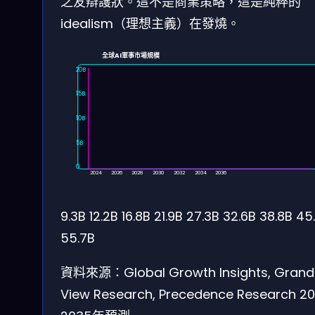
之友辯護狀。這不是商業策略，這是純粹的
idealism（理想主義）在發燒。
全球AI軍事市場規模
20B
15B
10B
5B
0
2024
2026
2028
2030
2032
2034
2036
9.3B
12.2B
16.8B
21.9B
27.3B
32.6B
38.8B
45
55.7B
資料來源：Global Growth Insights, Grand
View Research, Precedence Research 2