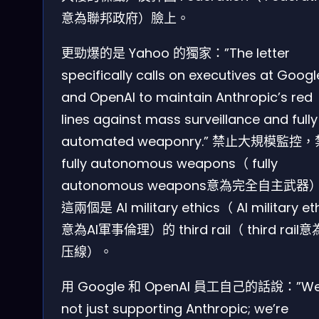
意為聯邦政府）臉上。
更勁爆的是 Yahoo 的獨家：”The letter
specifically calls on executives at Googl
and OpenAI to maintain Anthropic’s red
lines against mass surveillance and fully
automated weaponry.” 禁止大規模監控
fully autonomous weapons（ fully
autonomous weapons意為完全自主武器
這兩個是 AI military ethics（ AI military et
意為AI軍事倫理）的 third rail（ third rail
压線）。
用 Google 和 OpenAI 員工自己的話說：”We
not just supporting Anthropic; we’re