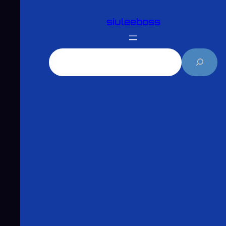
跳
siuleeboss
至
主
要
搜
內
尋
容