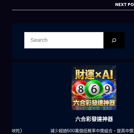
NEXT P
搜
尋
六合彩發達神器
陀)
減少超過500萬個低概率中獎組合，提高中獎率