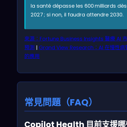
la santé dépasse les 600 milliards dès
2027 ; si non, il faudra attendre 2030.
來源：Fortune Business Insights 醫療 AI 
預測
|
Grand View Research：AI 在慢性
的應用
常見問題（FAQ）
Copilot Health 目前支援