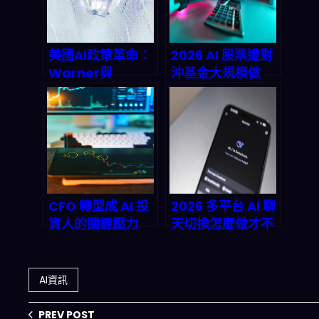
美國AI政策革命：
2026 AI 股票遭對
Warner與
沖基金大規模做
Rounds的聯邦委
空：為什麼會發
員會能否搶救被AI
生、短期怎麼反
取代的工作？｜
彈、長期投資鏈怎
2026深度預測
麼重排？
CFO 轉型成 AI 投
2026 多平台 AI 聊
資人的關鍵壓力
天切換怎麼做才不
點：2026 起怎麼
翻車？語義精確
用資金、風險與數
度、偏見控管與
據把 AI 變成主
Agentic
AI資訊
業？
Workflow 的關鍵
取捨
PREV POST