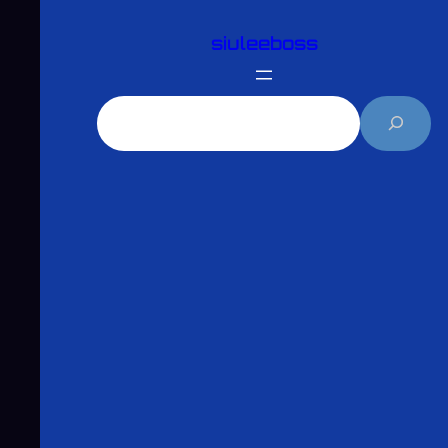
跳
siuleeboss
至
主
要
搜
內
尋
容