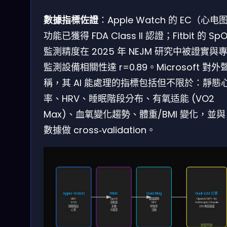
數據指標佐證
：Apple Watch 的 EC（心电
功能已獲得 FDA Class II 認證；Fitbit 的 Sp
監測精度在 2025 年 NEJM 研究中被證實與
監測設備相關性達 r=0.89。Microsoft 對外
稱，其 AI 能處理的指標包括但不限於：靜態
率、HRV、睡眠階段分布、有氧适能 (VO2
Max)、血氧變化趨勢、體重/BMI 變化，並與 
數據做 cross‑validation。
Apple Watch
Fitbit
Oura Ring
Dual-LLM 引擎
HRV
SpO2
體溫趨勢
OpenAI GPT-4o
ECG
活動量
HRV
Anthropic Claude
睡眠階段
步數
呼吸率
230 專家過濾
心率
卡路里
活動
加密同步