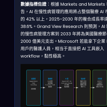
數據指標佐證
：根據 Markets and Markets
告，AI 在慢性病管理的應用將占整個醫療 AI 
的 42% 以上，2025–2030 年的複合成長率
38.6%。Grand View Research 則預測，AI
的慢性病管理方案到 2033 年將為美國醫療
2000 億美元支出。Microsoft 若能拿下企業 
用戶的醫護人員，相当于直接把 AI 工具嵌入
workflow，黏性極高。
裝置層
數據層
AI 層
臨床層
商業層
Apple Watch
FHIR 標準
OpenAI GPT-4o
醫師工作流
M365 E7
Fitbit
加密傳輸
Anthropic Claude
慢性病管理
企業用戶
Oura Ring
Azure Key Vault
230 專家
個體化計畫
黏著度提升
數據湖
臨床推理
預防介入
節省 2000 億
居家檢驗