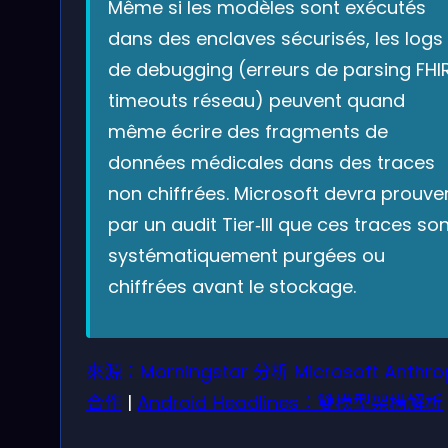
Même si les modèles sont exécutés
dans des enclaves sécurisés, les logs
de debugging (erreurs de parsing FHIR
timeouts réseau) peuvent quand
même écrire des fragments de
données médicales dans des traces
non chiffrées. Microsoft devra prouve
par un audit Tier‑III que ces traces so
systématiquement purgées ou
chiffrées avant le stockage.
來源：Morningstar 分析 Microsoft Anthro
合作
|
Android Headlines：雙模型架構解析