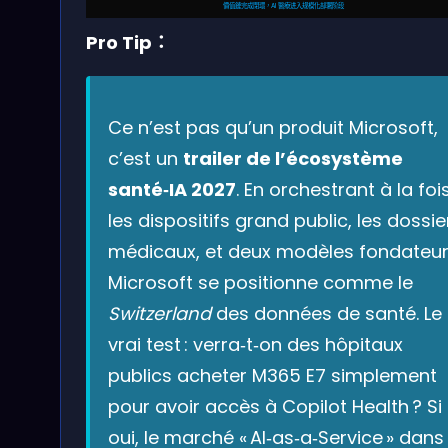
價值鏈完成閉環，AI 醫療进入规模化部署阶段
Pro Tip：
Ce n’est pas qu’un produit Microsoft,
c’est un
trailer de l’écosystème
santé‑IA 2027
. En orchestrant à la foi
les dispositifs grand public, les dossie
médicaux, et deux modèles fondateur
Microsoft se positionne comme le
Switzerland
des données de santé. Le
vrai test : verra‑t‑on des hôpitaux
publics acheter M365 E7 simplement
pour avoir accès à Copilot Health ? Si
oui, le marché « AI‑as‑a‑Service » dans