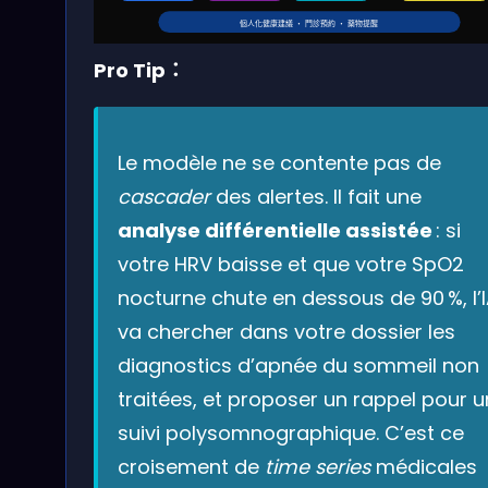
個人化健康建議 ‧ 門診預約 ‧ 藥物提醒
Pro Tip：
Le modèle ne se contente pas de
cascader
des alertes. Il fait une
analyse différentielle assistée
: si
votre HRV baisse et que votre SpO2
nocturne chute en dessous de 90 %, l’
va chercher dans votre dossier les
diagnostics d’apnée du sommeil non
traitées, et proposer un rappel pour u
suivi polysomnographique. C’est ce
croisement de
time series
médicales