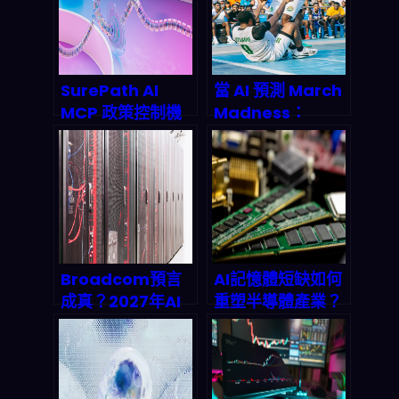
SurePath AI
當 AI 預測 March
MCP 政策控制機
Madness：
制深度剖析：
10,000 次模擬背
2026年AI治理新
後的演算法革命正
標竿
在顛覆體育博彩市
場
Broadcom預言
AI記憶體短缺如何
成真？2027年AI
重塑半導體產業？
芯片市場破千億美
Micron股價飆漲
元，中小企業API
327%背後的殘酷
成本恐迎來暴漲時
真相
代