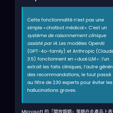
Cette fonctionnalité n’est pas une
simple « chatbot médical ». C’est un
système de raisonnement clinique
assisté par IA
. Les modèles OpenAI
(GPT-4o-family) et Anthropic (Claud
3.5) fonctionnent en « dual‑LLM » : l’un
extrait les faits cliniques, l’autre génèr
des recommandations, le tout passé
au filtre de 230 experts pour éviter les
hallucinations graves.
Microsoft 的「開放婚姻」策略在此產品上