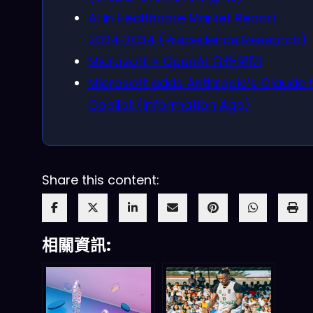
AI in Healthcare Market Report
2024‑2034 (Precedence Research)
Microsoft × OpenAI 合作聲明
Microsoft adds Anthropic’s Claude 
Copilot (Information Age)
Share this content:
相關資訊: