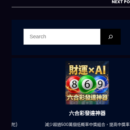
NEXT P
搜
尋
六合彩發達神器
陀)
減少超過500萬個低概率中獎組合，提高中獎率