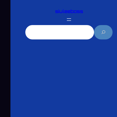
跳
siuleeboss
至
主
要
搜
內
尋
容