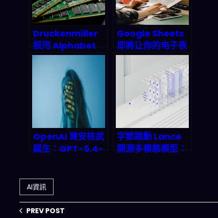
基礎設施（2026
觀察）
Druckenmiller
Google Sheets
狠甩 Alphabet
即將让你的电子表
轉押記憶體三雄：
格自己会「想」？
AI 超級循環下的存
Gemini 突破性整
儲硬體大逃殺與兆
合揭示办公软件的
元機遇
ai终局
OpenAI 資安核武
字節跳動 Lance
誕生：GPT-5.4-
開源多模態模型：
Cyber 將如何重
40GB 顯存跑通文
塑 2026 年企業防
本+圖像+音訊，本
禦格局？
地端 AI 部署的拐
AI資訊
點真的來了嗎？
PREV POST