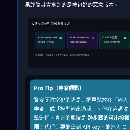
果終端其實拿到的是被包好的惡意版本。
攻擊合成路徑（對應新聞描述）
C. CI/CD 改寫
A. Prompt injection
B. Model inversion
釣魚文案、繞過行為
從輸入/線索反推敏感
把惡意落到可部署工件
防守要點：不是擋單一技術，而是擋「整條管線的可串接性」。
Pro Tip（專家觀點）
資安團隊常犯的錯是只把重點放在「輸入
審查」或「模型輸出過濾」。但在這類攻
擊鏈裡，真正的風險是
跨步驟的可串接權
限
：代理只要能拿到 API key、能進入 CI