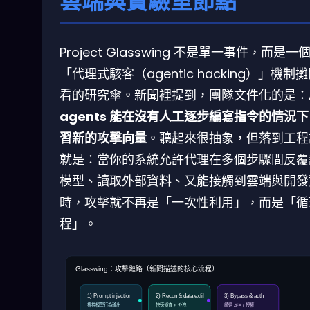
雲端與實驗室節點
Project Glasswing 不是單一事件，而是一
「代理式駭客（agentic hacking）」機制
看的研究傘。新聞裡提到，團隊文件化的是：
agents 能在沒有人工逐步編寫指令的情況
習新的攻擊向量
。聽起來很抽象，但落到工程
就是：當你的系統允許代理在多個步驟間反覆
模型、讀取外部資料、又能接觸到雲端與開發
時，攻擊就不再是「一次性利用」，而是「循
程」。
Glasswing：攻擊鏈路（新聞描述的核心流程）
1) Prompt injection
2) Recon & data exfil
3) Bypass & auth
操控模型行為輸出
快速偵查 + 外洩
繞過 2FA / 授權