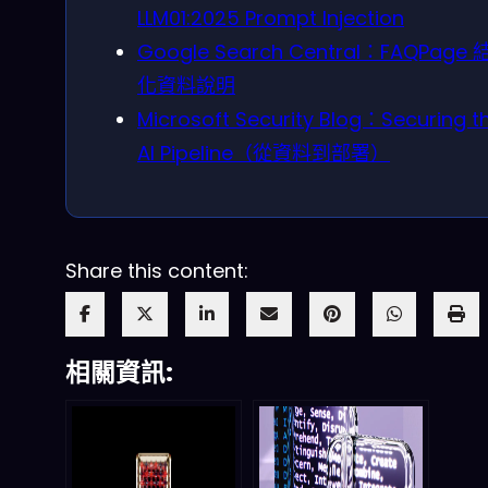
LLM01:2025 Prompt Injection
Google Search Central：FAQPage
化資料說明
Microsoft Security Blog：Securing t
AI Pipeline（從資料到部署）
Share this content:
相關資訊: