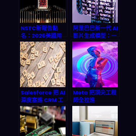
NSTC新報告點
阿里巴巴新一代 AI
名：2026美國用
影片生成模型：一
「AI平台+量子試
出手就飆到全球榜
驗室+先進製造」
首，2026 內容自
重整產業鏈，企業
動化會怎麼變？
該怎麼接？
Salesforce 把 AI
Meta 把頂尖工程
深度塞進 CRM 工
師全拉進
作流：你真的需要
「Applied AI
的是「可擴展自動
Engineering」：
化」還是「炫技風
AI 工具與 agent
控」？
要怎麼變成企業新