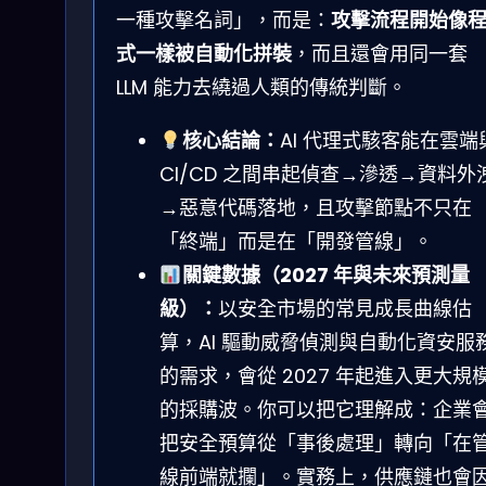
一種攻擊名詞」，而是：
攻擊流程開始像
式一樣被自動化拼裝
，而且還會用同一套
LLM 能力去繞過人類的傳統判斷。
核心結論：
AI 代理式駭客能在雲端
CI/CD 之間串起偵查→滲透→資料外
→惡意代碼落地，且攻擊節點不只在
「終端」而是在「開發管線」。
關鍵數據（2027 年與未來預測量
級）：
以安全市場的常見成長曲線估
算，AI 驅動威脅偵測與自動化資安服
的需求，會從 2027 年起進入更大規
的採購波。你可以把它理解成：企業
把安全預算從「事後處理」轉向「在
線前端就攔」。實務上，供應鏈也會