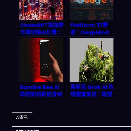
塊鏈時代變成駭客
天堂？
ChainGPT為加密
Platform 37解
市場切除AI幻覺：
密：DeepMind
CoinGecko认证
AlphaGo傳奇第
的透明度突破如何
37手，如何重塑
改写2026金融游
Google London
戏规则
AI帝國
Bumble Bee AI
馬斯克 Grok AI 色
助理如何終結滑到
情圖像風波：歐盟
手痠的時代？
AI Act 2026 年如
2026 年 AI 驅動交
何強制透明標記並
友的深度解析
重塑生成式 AI 合
AI資訊
規遊戲規則？