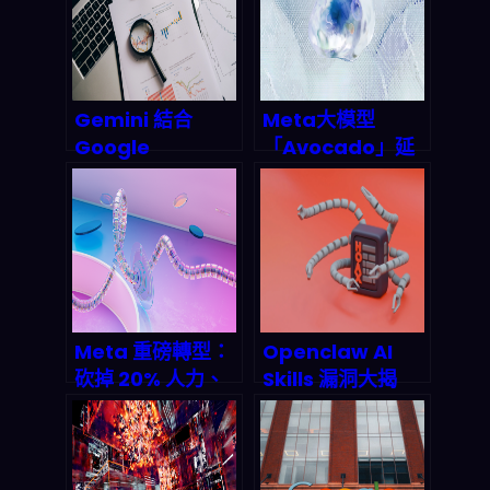
Gemini 結合
Meta大模型
Google
「Avocado」延
Sheets：你的電
期內幕：2026 AI
子表格即將迎來 AI
軍備竞赛的關鍵轉
大腦升級
折點
Meta 重磅轉型：
Openclaw AI
砍掉 20% 人力、
Skills 漏洞大揭
豪擲 600 億美元
秘：Certik 發現
攻 AI，Avocado
惡意代碼注入風
模型能否扭轉戰
險，AI 自動化任務
局？
如何在 2027 年區