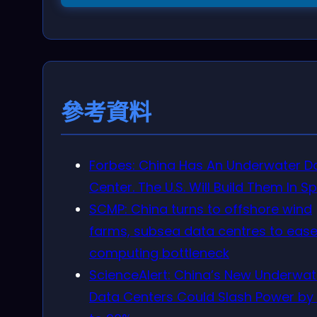
參考資料
Forbes: China Has An Underwater D
Center. The U.S. Will Build Them In S
SCMP: China turns to offshore wind
farms, subsea data centres to ease
computing bottleneck
ScienceAlert: China’s New Underwat
Data Centers Could Slash Power by