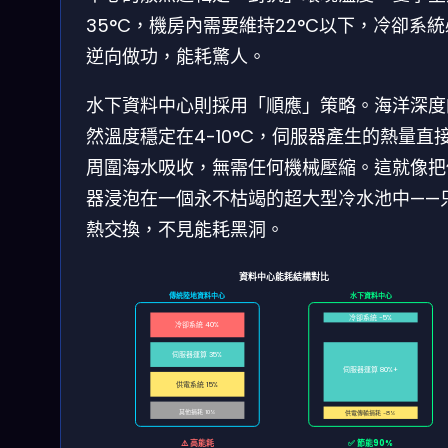
35°C，機房內需要維持22°C以下，冷卻系
逆向做功，能耗驚人。
水下資料中心則採用「順應」策略。海洋深度
然溫度穩定在4-10°C，伺服器產生的熱量直
周圍海水吸收，無需任何機械壓縮。這就像把
器浸泡在一個永不枯竭的超大型冷水池中——
熱交換，不見能耗黑洞。
資料中心能耗結構對比
傳統陸地資料中心
水下資料中心
冷卻系統 ~5%
冷卻系統 40%
伺服器運算 35%
伺服器運算 80%+
供電系統 15%
其他損耗 10%
供電傳輸損耗 ~8%
⚠️ 高能耗
✅ 節能90%