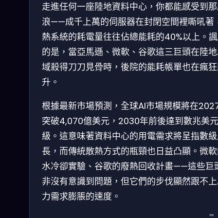
走進任何一座陸地資料中心，你都能感受到那
浪——成千上萬的伺服器在封閉空間裡嘶吼著
熱系統的耗電量往往佔總能耗的40%以上。諷
的是，當亞馬遜、微軟、谷歌這三巨頭在陸地A
域殺得刀刀見骨時，後院的能耗帳單也在瘋狂
升。
根據最新市場預測，全球AI市場規模將在202
突破4,070億美元，2030年前後達到數兆美
級。這意味著資料中心的用電需求將呈指數級
長，而傳統散熱方式的瓶頸也日益凸顯。微軟
水冷卻實驗、谷歌的廢熱回收計畫——這些巨
非沒有意識到問題，但它們的步伐顯然跟不上A
力需求膨脹的速度。
600