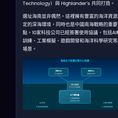
Technology）與 Highlander’s 共同打造。
選址海南並非偶然。這裡擁有豐富的海洋資源
定的深海環境，同時也是中國南海戰略的重要
點。10家科技公司已經簽署使用協議，包括AI
訓練、工業模擬、遊戲開發和海洋科學研究等
場景。
海南水下智慧計算中心架構
浮動平台
控制中心
海上維護基地
遠程監控系統
海底光纖線路
100Gbps 高速傳輸
水下資料艙
AI 伺服器叢集
自然海水冷卻
🌊 海平面
📡 衛星光纖網路
🐠 海洋生物多樣性區
☀️ 海南島陸地基地