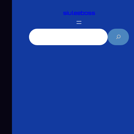
跳
siuleeboss
至
主
要
搜
內
尋
容