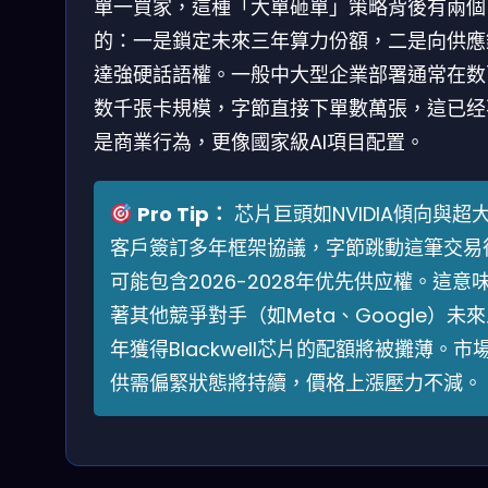
單一買家，這種「大單砸單」策略背後有兩個
的：一是鎖定未來三年算力份額，二是向供應
達強硬話語權。一般中大型企業部署通常在数
数千張卡規模，字節直接下單數萬張，這已经
是商業行為，更像國家級AI項目配置。
Pro Tip：
芯片巨頭如NVIDIA傾向與超
客戶簽訂多年框架協議，字節跳動這筆交易
可能包含2026-2028年优先供应權。這意
著其他競爭對手（如Meta、Google）未
年獲得Blackwell芯片的配額將被攤薄。市
供需偏緊狀態將持續，價格上漲壓力不減。