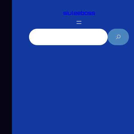
跳
siuleeboss
至
主
要
搜
內
尋
容