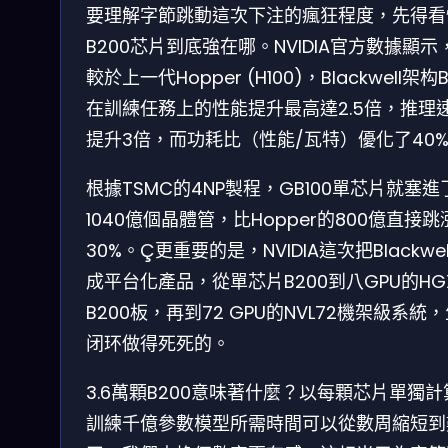
要理解字節跳動這次下注的瘋狂程度，先得看
B200芯片到底強在哪。NVIDIA官方數據顯示
較於上一代Hopper (H100)，Blackwell架构B
在訓練任務上的性能提升最高達2.5倍，推理
提升3倍，而功耗比（性能/瓦特）優化了40
根據TSMC的4NP製程，GB100單芯片就塞進
1040億個晶體管，比Hopper的800億直接跳
30%。Ç更重要的是，NVIDIA這次把Blackwel
成平台化產品，從單芯片B200到八GPU的HG
B200板，再到72 GPU的NVL72機架級系統
闭环做得死死的。
3.6萬顆B200意味著什麼？以每顆芯片單獨計
訓練千億參數模型所需時間可以從數周縮短到