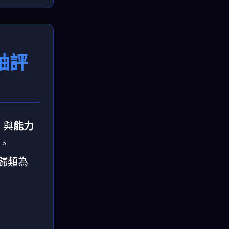
領袖評
）
與
能力
。
中被歸類為