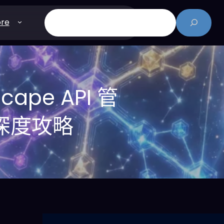
搜
re
尋
cape API 管
深度攻略