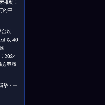
重因素推動：
打的平
合平台以
l 以 40
德國
產；2024
傳輸方案商
的衝擊，一