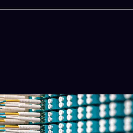
今晚吃什麽
一鍵配搭出三餸一湯的完美晚餐組合,以後免除晚
惱
立即下載