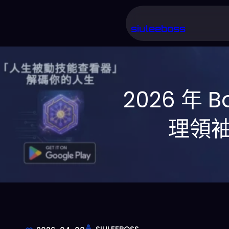
跳
至
siuleeboss
主
要
內
2026 年 B
容
理領