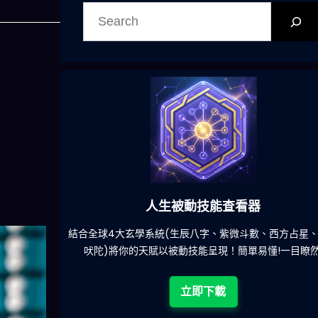
搜
尋
人生被動技能查看器
餐吃什麽的煩
結合全球4大玄學系統(生辰八字、紫微斗數、西方占星
吠陀)將你的天賦以被動技能呈現！簡單易懂!一目瞭然
立即下載