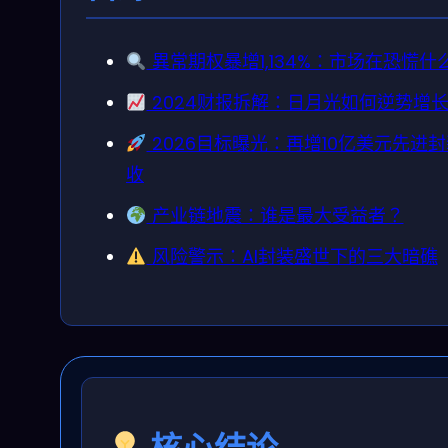
異常期权暴增1,134%：市场在恐慌什
2024财报拆解：日月光如何逆势增
2026目标曝光：再增10亿美元先进
收
产业链地震：谁是最大受益者？
风险警示：AI封装盛世下的三大暗礁