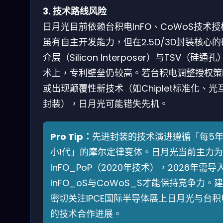
3. 技术路线风险
日月光目前依赖台积电InFO、CoWoS技术授
虽有自主开发能力，但在2.5D/3D封装核心
介层（Silicon Interposer）与TSV（硅通孔
术上，专利壁垒仍较高。若台积电调整授权策
或出现颠覆性新技术（如Chiplet标准化、光
封装），日月光可能错失先机。
Pro Tip：
先进封装的技术演进遵循「每5
小1代」的摩尔定律变体。日月光当前主力为
InFO_PoP（2020年技术），2026年需导
InFO_oS与CoWoS_S才能保持竞争力。
密切关注IPCE国际半导体展上日月光与台积
的技术合作进展。