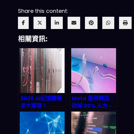
Share this content:
相關資訊:
2026 AI記憶體需
Meta 重磅轉型：
求大爆發！
砍掉 20% 人力、
Micron Q2營收預
豪擲 600 億美元
計狂飆137%、
攻 AI，Avocado
HBM4全售罄的產
模型能否扭轉戰