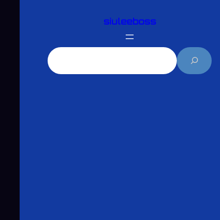
跳
siuleeboss
至
主
要
搜
內
尋
容