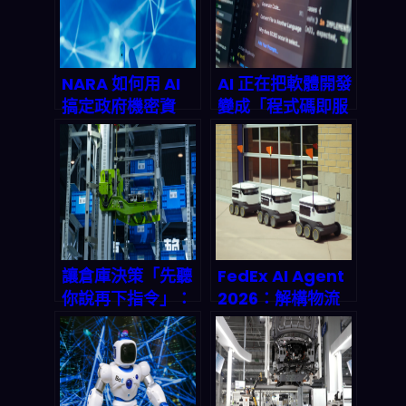
業鏈革命
局？
NARA 如何用 AI
AI 正在把軟體開發
搞定政府機密資
變成「程式碼即服
料？2026 年資安
務」：2026 年你
變革全解析
該怎麼抓住機會與
避開坑？
讓倉庫決策「先聽
FedEx AI Agent
你說再下指令」：
2026：解構物流
AutoScheduler.
巨頭的自動化工廠
AI 將語音整合到倉
革命，你的包裹將
庫決策代理，
由AI全權處理？
2026 之後供應鏈