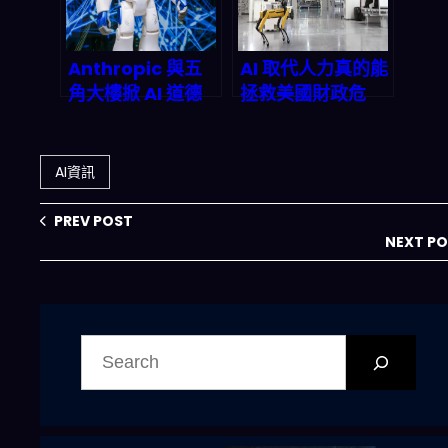
會怎麼變？
Anthropic 與五
AI 取代人力真的能
角大樓掀 AI 道德
拯救美國財政危
風暴：人才戰爭、
機？2026-2027
千億合約與
技術性失業與財政
autonomous
永續的真實剖析
AI資訊
weapons 的死亡
交叉
PREV POST
NEXT P
搜
尋