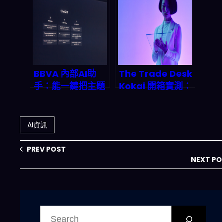
懂省時攻略
系統與烏克蘭無人
機如何改變戰爭規
則？中美國防預算
激增下的倫理警鐘
BBVA 內部AI助
The Trade Desk
手：能一鍵把主題
Kokai 開箱實測：
變成專業
2026 AI 廣告代理
PPT/Word，對
自動化怎麼靠聊天
2026職場效率與
機器人賺被動收
AI資訊
內容產業鏈意味著
入？
什麼？
PREV POST
NEXT P
搜
尋