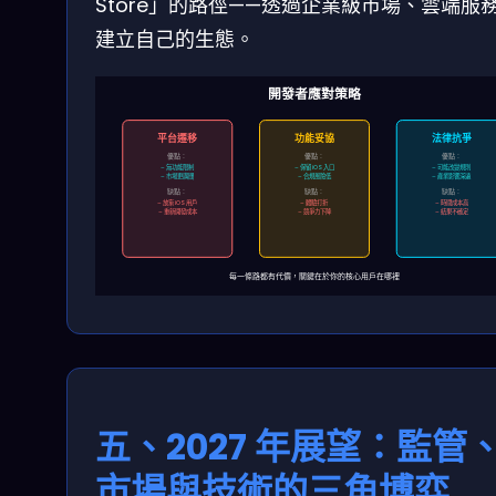
Store」的路徑——透過企業級市場、雲端服
建立自己的生態。
開發者應對策略
平台遷移
功能妥協
法律抗爭
優點：
優點：
優點：
– 無功能限制
– 保留 iOS 入口
– 可能改變規則
– 市場更廣闊
– 合規風險低
– 產業影響深遠
缺點：
缺點：
缺點：
– 放棄 iOS 用戶
– 體驗打折
– 時間成本高
– 重新開發成本
– 競爭力下降
– 結果不確定
每一條路都有代價，關鍵在於你的核心用戶在哪裡
五、2027 年展望：監管
市場與技術的三角博弈