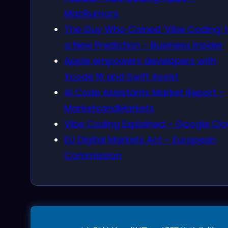
MacRumors
The Guy Who Coined ‘Vibe Coding’ 
a New Prediction – Business Insider
Apple empowers developers with
Xcode 16 and Swift Assist
AI Code Assistants Market Report –
MarketsandMarkets
Vibe Coding Explained – Google Cl
EU Digital Markets Act – European
Commission