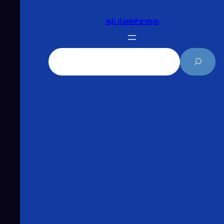
跳
siuleeboss
至
主
要
搜
內
尋
容