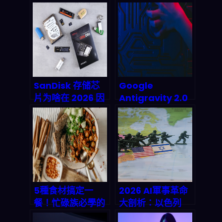
管理：三大應用趨
何用 AI 代理重寫
勢與市場預測深度
遊戲規則？
解析
SanDisk 存储芯
Google
片为啥在 2026 因
Antigravity 2.0
AI 激增冲到
與 AI Studio 行動
+2200%：SSD/
版震撼登場：
闪存如何成为下一
2026 Agentic 開
段“延迟战”的关键
發套件將如何顛覆
你的開發流程？
5種食材搞定一
2026 AI軍事革命
餐！忙碌族必學的
大剖析：以色列
簡單晚餐食譜＆秒
「薰衣草」AI獵殺