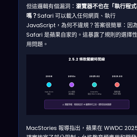
但這邏輯有個漏洞：
瀏覽器不也在「執行程式
嗎？
Safari 可以載入任何網頁、執行
JavaScript，為何不違規？答案很簡單：因
Safari 是蘋果自家的。這暴露了規則的選擇
用問題。
2.5.2 條款關鍵時間線
2008
2010s
2025.02
2026.03
App Store
2.5.2 條款
Karpathy
蘋果封鎖
成立
逐步確立
提出 Vibe Coding
Replit 更新
⚠️ 關鍵爭議：條款制定於 AI 編碼時代之前，規則與技術脫節
MacStories 報導指出，蘋果在 WWDC 202