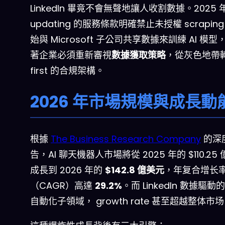
LinkedIn 畢竟不會無聲地讓人收割數據。2025 
updating 的服務條款明確禁止未授權 scrapin
始與 Microsoft 子公司共享數據來訓練 AI 模
著企業必須重新審視
數據獲取策略
，從灰色地帶轉向
first 的合規架構。
2026 年市場規模與成長動
根據
The Business Research Company
的深
告，AI 聊天機器人市場將從 2025 年的 $110.25
成長到 2026 年的
$142.8 億美元
，年复合增长
（CAGR）高達
29.2%
。而 LinkedIn 數據驅動的
自動化子領域， growth rate 甚至超越整体市