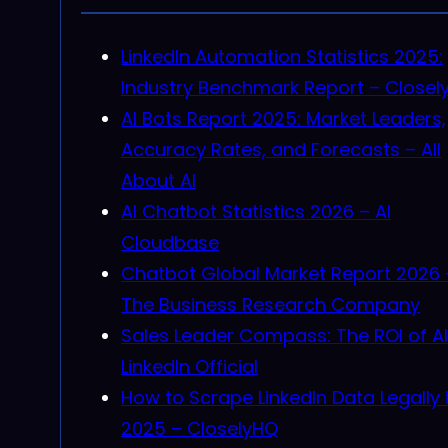
LinkedIn Automation Statistics 2025:
Industry Benchmark Report – Closel
AI Bots Report 2025: Market Leaders,
Accuracy Rates, and Forecasts – All
About AI
AI Chatbot Statistics 2026 – AI
Cloudbase
Chatbot Global Market Report 2026 
The Business Research Company
Sales Leader Compass: The ROI of AI
LinkedIn Official
How to Scrape LinkedIn Data Legally 
2025 – CloselyHQ