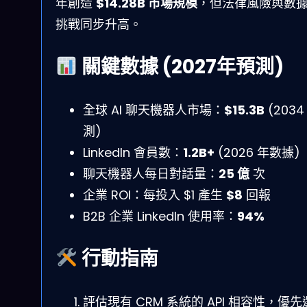
年創造
$14.28B 市場規模
，但法律風險與數
挑戰同步升高。
關鍵數據 (2027年預測)
全球 AI 聊天機器人市場：
$15.3B
(2034
測)
LinkedIn 會員數：
1.2B+
(2026 年數據)
聊天機器人每日對話量：
25 億
次
企業 ROI：每投入 $1 產生
$8
回報
B2B 企業 LinkedIn 使用率：
94%
行動指南
評估現有 CRM 系統的 API 相容性，優