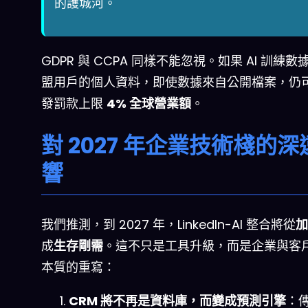
的護城河。
GDPR 與 CCPA 同樣不能忽視。如果 AI 訓練
盟用戶的個人資料，即使數據來自公開檔案，仍
發罰款上限
4% 全球營業額
。
對 2027 年企業技術棧的深
響
我們推測，到 2027 年，LinkedIn-AI 整合將從
加
成
生存剛需
。這不只是工具升級，而是企業與客
本質的重寫：
CRM 將不再是資料庫，而變成預測引擎
：