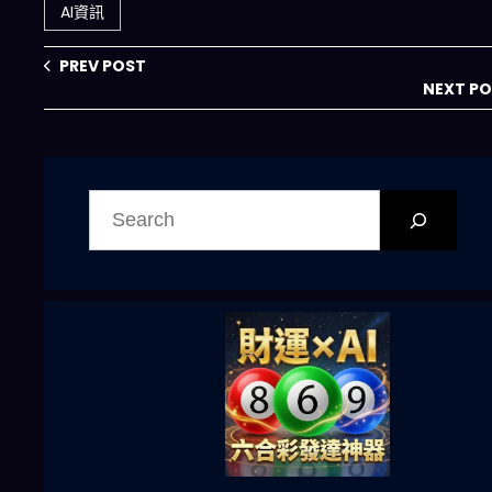
爆發期全面解析
拆解與風險地圖
AI資訊
PREV POST
NEXT P
搜
尋