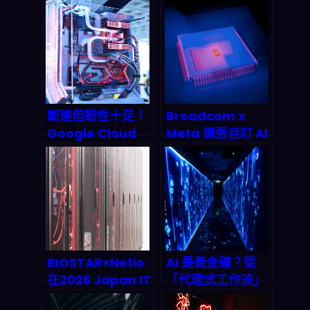
斷連但韌性十足！
Broadcom x
Google Cloud
Meta 擴張自訂 AI
Agentic AI 在極
晶片到「多吉瓦
端邊緣的 2027 革
級」：2026 你該
命：離線環境如何
怎麼押注 AI 基礎
自主決策與自我防
設施供應鏈？
護
BIOSTAR×Netio
AI 是黃金礦？從
在2026 Japan IT
「代理式工作流」
Week展出邊緣
到投資擠壓：