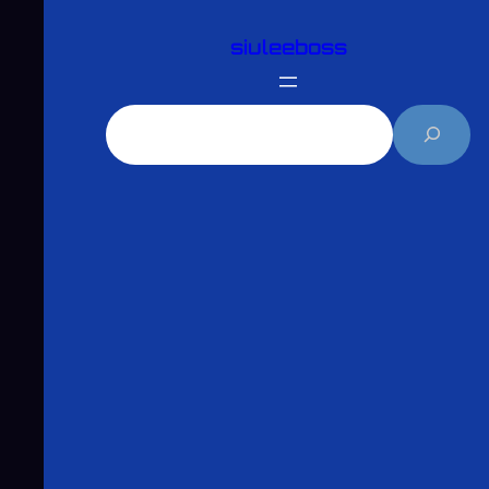
跳
siuleeboss
至
主
要
搜
內
尋
容