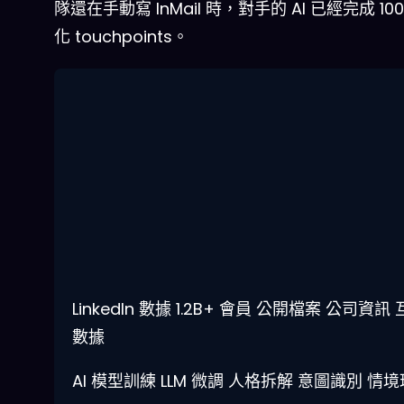
隊還在手動寫 InMail 時，對手的 AI 已經完成 10
化 touchpoints。
LinkedIn 數據
1.2B+ 會員
公開檔案
公司資訊
數據
AI 模型訓練
LLM 微調
人格拆解
意圖識別
情境