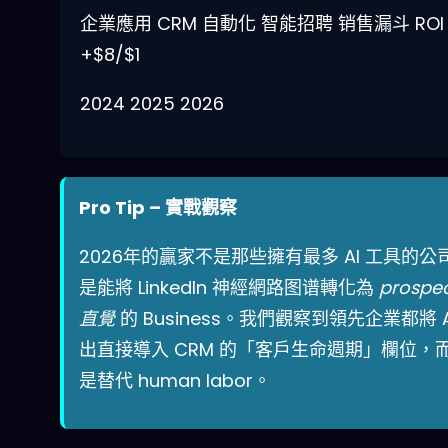
企業應用
CRM 自動化
智能招聘
销售漏斗
ROI
+$8/$1
2024
2025
2026
Pro Tip – 實戰觀察
2026年的贏家不是那些擁有最多 AI 工具的公
是能將 LinkedIn 神經網路图谱轉化為
prospec
直覺
的 Business。我們觀察到領先企業都將 A
出直接導入 CRM 的「客戶生命週期」欄位，
是替代 human labor。