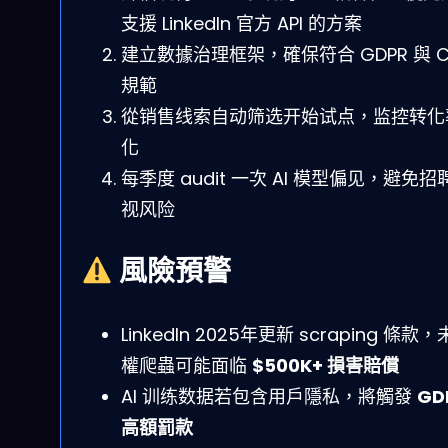
支援 LinkedIn 官方 API 的方案
建立數據治理框架，確保符合 GDPR 與 C
規範
從销售线索自动筛选开始试点，监控转化
化
每季度 audit 一次 AI 模型偏见，避免招
视风险
風險預警
LinkedIn 2025年更新 scraping 條款
權爬蟲可能面临
$500K+ 損害賠償
AI 训练数据若包含用戶隱私，將觸發
GD
高額罰款