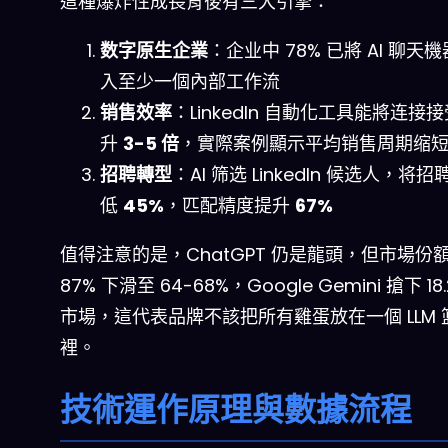
這種爆炸性成長背後有三大引擎：
数字原生企業
：企业中 78% 已將 AI 聊天
入至少一個內部工作流
销售效率
：LinkedIn 自動化工具能將连接
升
3-5 倍
，實際案例顯示平均销售周期缩
招聘轉型
：AI 筛选 LinkedIn 候选人，将
低
45%
，匹配精度提升
67%
值得注意的是，ChatGPT 仍是龍頭，但市場份
87% 下滑至 64-68%，Google Gemini 搶下 18
市場，這代表品牌不該把所有雞蛋放在一個 LLM 
裡。
技術運作原理與數據流程