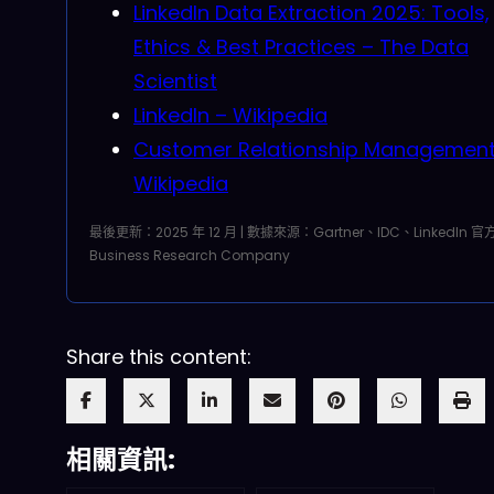
LinkedIn Data Extraction 2025: Tools,
Ethics & Best Practices – The Data
Scientist
LinkedIn – Wikipedia
Customer Relationship Management
Wikipedia
最後更新：2025 年 12 月 | 數據來源：Gartner、IDC、LinkedIn 官
Business Research Company
Share this content:
相關資訊: