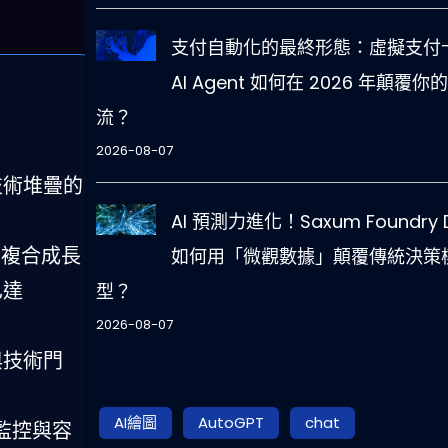
支付自動化的最終形態：虛擬支付卡
AI Agent 如何在 2026 年顛覆你
流？
2026-08-07
技術堆疊的
AI 預測力進化！Saxum Foundry 
的年複合成長
如何用「微觀數據」顛覆傳統決策
已達
型？
2026-08-07
與技術門
AI繪圖
AutoGPT
chat
監控與容