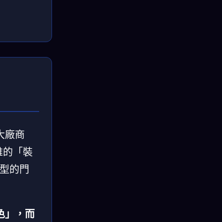
大廠商
誰的「裝
模型的門
色」，而