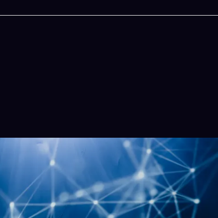
今晚吃什麽
一鍵配搭出三餸一湯的完美晚餐組合,以後免除晚
惱
立即下載