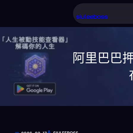
跳
至
siuleeboss
主
要
內
阿里巴巴押注
容