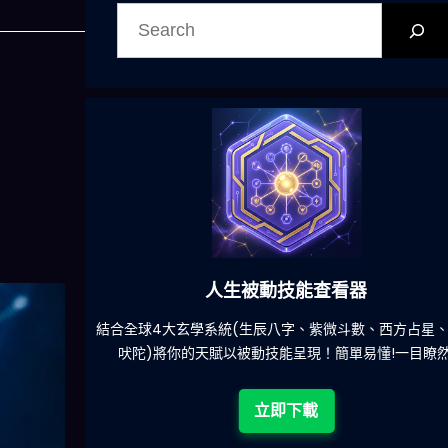
搜
尋
人生被動技能查看器
餐吃什麽的煩
結合全球4大玄學系統(生辰八字、紫微斗數、西方占星
吠陀)將你的天賦以被動技能呈現！簡單易懂!一目瞭然
立即下載