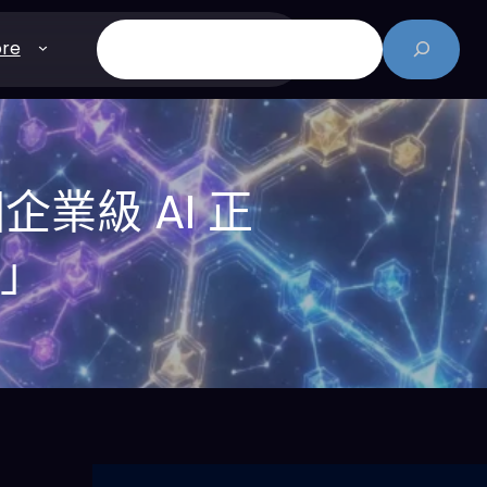
搜
re
尋
企業級 AI 正
爭」