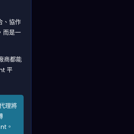
合、協作
，而是一
廠商都能
nt 平
 代理將
轉
nt。