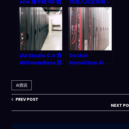
one 攜手砸 50 億
代理人完全攻略：
美元打造 AI 雲端
從架構設計到雲端
帝國——
部署的實戰藍圖
CoreWeave 們
的末日還是開發者
的黃金時代？
LM Studio 0.4 無
Docker
GUI Headless 部
NanoClaw AI
署深度解析：本地
Agent 來了：容
LLM 推理服務的生
器化平台為何必須
產級革命
擁抱自主決策能
AI資訊
力？
PREV POST
NEXT P