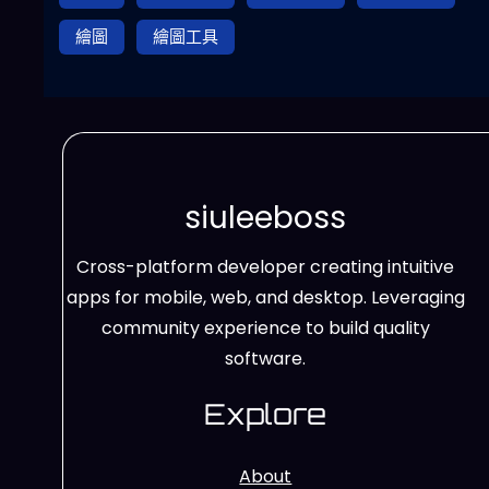
繪圖
繪圖工具
siuleeboss
Cross-platform developer creating intuitive
apps for mobile, web, and desktop. Leveraging
community experience to build quality
software.
Explore
About