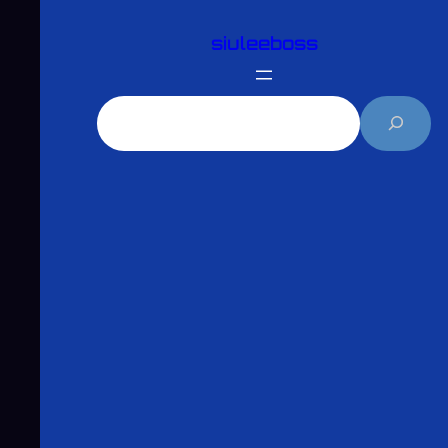
跳
siuleeboss
至
主
要
搜
內
尋
容