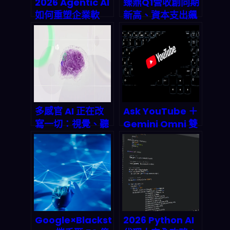
2026 Agentic AI
臻鼎Q1營收創同期
如何重塑企業軟
新高、資本支出飆
體：從智能工作流
破800億！2026
到「可控自動化」
AI伺服器與IC載板
的真戰場
爆發期全面解析
多感官 AI 正在改
Ask YouTube ＋
寫一切：視覺、聽
Gemini Omni 雙
覺、觸覺甚至嗅覺
殺登場：對話式 AI
如何讓機器真正
搜片與 Shorts 自
「感知」世界
動產稿如何改寫
2026 影音經濟規
則
Google×Blackst
2026 Python AI